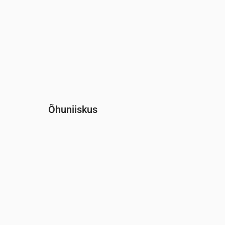
Õhuniiskus
Aeg
00:00
01:00
02:00
03:00
04:00
05:0
Niiskus
(%)
57
57
59
60
62
64