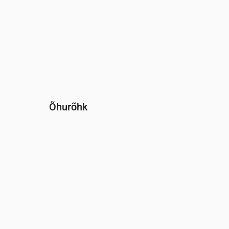
Õhurõhk
Aeg
00:00
01:00
02:00
03:00
04:00
0
Rõhk
(mm Hg)
762
762
762
762
762
7