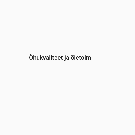
Õhukvaliteet ja õietolm
Aeg
00:00
01:00
02:00
03:00
04:
PM2.5
(µg/m³)
3.3
3.4
3.6
3.8
3.9
PM10
(µg/m³)
7.1
7.6
8
8.5
8.8
Osoon (O₃)
(µg/m³)
58
55
54
51
49
NO₂
(µg/m³)
1.7
1.9
2.2
2.4
2.6
SO₂
(µg/m³)
0.5
1.1
1.1
1
0.9
CO
(µg/m³)
115
115
117
117
11