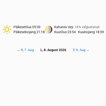
Päikesetõus
05:39
Kahanev sirp
16% valgustatud
Päikeseloojang
21:18
Kuutõus
23:54
·
Kuuloojang
18:39
←
R, 7. Aug
L, 8. August 2026
P, 9. Aug
→
Temperatuur & Sademed
0
05:00
06:00
07:00
08:00
09:00
10:00
11:00
12:00
13:00
14:0
15
15
15
15
15
16
17
20
21
21
0
0
0
0.01
0.01
0.09
0.1
0.09
0
0