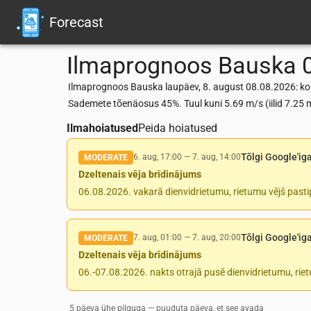
Forecast
Ilmaprognoos
Bauska
Ilmaprognoos Bauska laupäev, 8. august 08.08.2026: koha
Sademete tõenäosus 45%. Tuul kuni 5.69 m/s (iilid 7.2
Ilmahoiatused
Peida hoiatused
Tõlgi Google'ig
6. aug, 17:00
—
7. aug, 14:00
MODERATE
Dzeltenais vēja brīdinājums
06.08.2026. vakarā dienvidrietumu, rietumu vējš pasti
Tõlgi Google'ig
7. aug, 01:00
—
7. aug, 20:00
MODERATE
Dzeltenais vēja brīdinājums
06.-07.08.2026. nakts otrajā pusē dienvidrietumu, rie
5 päeva ühe pilguga — puuduta päeva, et see avada