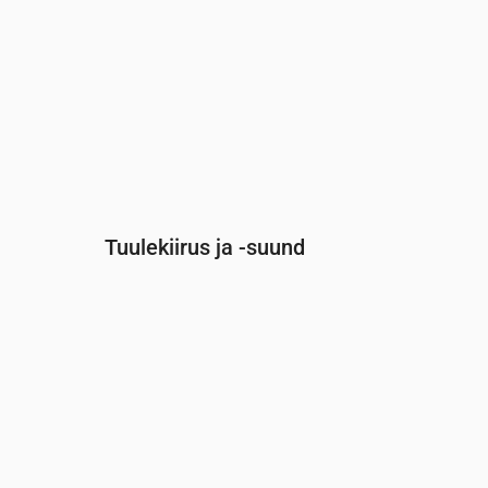
Tuulekiirus ja -suund
Aeg
00:00
01:00
02:00
03:00
Tuul
(m/s)
4.69
4.11
3.89
3.89
Tuuleiil
(m/s)
7.08
6.25
6
6.03
Tuule suund
(°)
W 272°
W 260°
WSW 240°
WSW 2