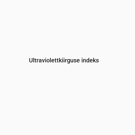
Ultraviolettkiirguse indeks
Aeg
00:00
01:00
02:00
03:00
04:00
05:00
UV-indeks
0
0
0
0
0
0