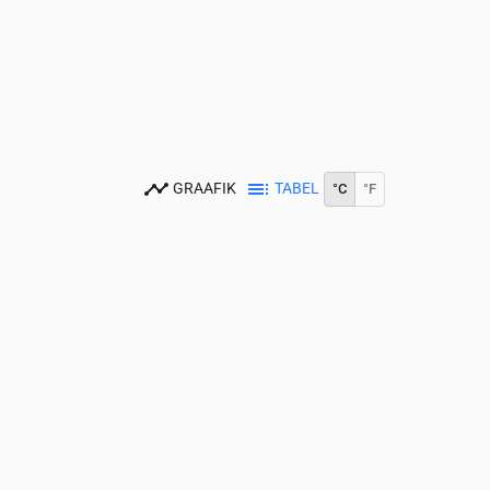
GRAAFIK
TABEL
°C
°F
0
15:00
16:00
17:00
18:00
19:00
20:00
21:00
22:00
23:00
21
20
20
19
18
17
15
14
14
0
0.28
0.39
0.58
0.14
0.03
0
0
0