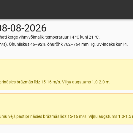
08-08-2026
ti kerge vihm võimalik, temperatuur 14 °C kuni 21 °C.
5 m/s). Õhuniiskus 46–92%, õhurõhk 762–764 mm Hg, UV-indeks kuni 4.
a
prināsies brāzmās līdz 15-16 m/s. Viļņu augstums 1.0-2.0 m.
a
tumu vējš pastiprināsies brāzmās līdz 15-16 m/s. Viļņu augstums 1.0-1.5