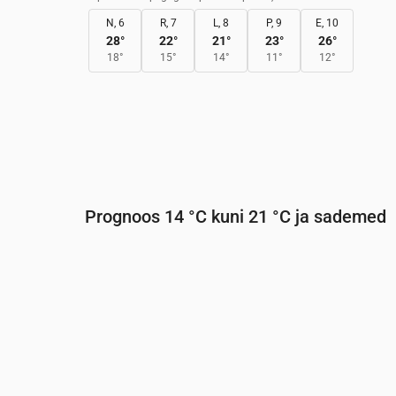
N, 6
R, 7
L, 8
P, 9
E, 10
28
°
22
°
21
°
23
°
26
°
18
°
15
°
14
°
11
°
12
°
Prognoos 14 °C kuni 21 °C ja sademed
Aeg
00:00
01:00
02:00
03:00
04:0
Temperatuur
(°C)
17
17
16
16
16
Sademed
(mm/h)
0
0
0
0
0