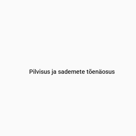
Pilvisus ja sademete tõenäosus
Aeg
00:00
01:00
02:00
03:00
0
Pilvisus
(%)
85
98
89
80
8
Vihma tõenäosus
(%)
11
13
12
11
1