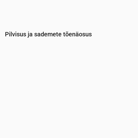
Pilvisus ja sademete tõenäosus
Aeg
00:00
01:00
02:00
03:00
04:00
05:00
Pilvisus
(%)
9
100
93
16
7
13
Vihma tõenäosus
(%)
13
30
27
14
14
14