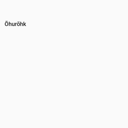
Õhurõhk
Aeg
00:00
01:00
02:00
03:00
04:00
05:00
06:00
Rõhk
(mm Hg)
764
764
764
764
764
763
762