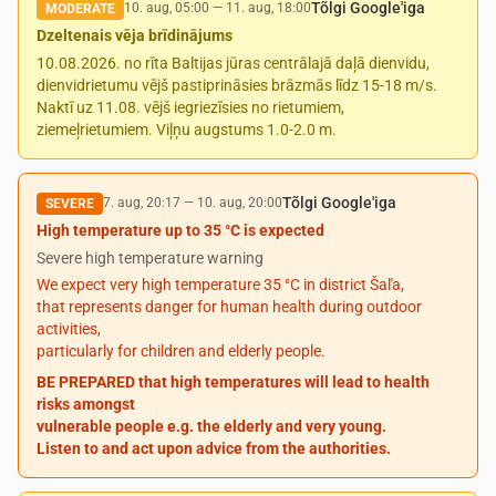
Tõlgi Google'iga
10. aug, 05:00
—
11. aug, 18:00
MODERATE
Dzeltenais vēja brīdinājums
10.08.2026. no rīta Baltijas jūras centrālajā daļā dienvidu,
dienvidrietumu vējš pastiprināsies brāzmās līdz 15-18 m/s.
Naktī uz 11.08. vējš iegriezīsies no rietumiem,
ziemeļrietumiem. Viļņu augstums 1.0-2.0 m.
Tõlgi Google'iga
7. aug, 20:17
—
10. aug, 20:00
SEVERE
High temperature up to 35 °C is expected
Severe high temperature warning
We expect very high temperature 35 °C in district Šaľa,
that represents danger for human health during outdoor
activities,
particularly for children and elderly people.
BE PREPARED that high temperatures will lead to health
risks amongst
vulnerable people e.g. the elderly and very young.
Listen to and act upon advice from the authorities.