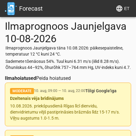
Forecast
ET
Ilmaprognoos
Jaunjelgava
10-08-2026
Ilmaprognoos Jaunjelgava täna 10.08.2026: päikesepaisteline,
temperatuur 12 °C kuni 24 °C.
Sademete tõenäosus 54%. Tuul kuni 6.31 m/s (iilid 8.28 m/s).
Õhuniiskus 44–92%, õhurõhk 757–764 mm Hg, UV-indeks kuni 4.7.
Ilmahoiatused
Peida hoiatused
Tõlgi Google'iga
10. aug, 09:00
—
10. aug, 22:00
MODERATE
Dzeltenais vēja brīdinājums
10.08.2026. priekšpusdienā Rīgas līcī dienvidu,
dienvidrietumu vējš pastiprināsies brāzmās līdz 15-17 m/s.
Viļņu augstums 1.0-1.5 m.