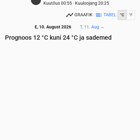
Kuutõus
00:55
·
Kuuloojang
20:25
GRAAFIK
TABEL
°C
°F
E, 10. August 2026
T, 11. Aug
→
Prognoos 12 °C kuni 24 °C ja sademed
Aeg
00:00
01:00
02:00
03:00
04:00
05:00
06:
Temperatuur
(°C)
14
13
13
13
12
12
12
Sademed
(mm/h)
0
0
0
0
0
0
0