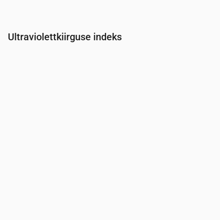
Ultraviolettkiirguse indeks
Aeg
00:00
01:00
02:00
03:00
04:00
05:00
06:00
07:0
UV-indeks
0
0
0
0
0
0
0
0.2