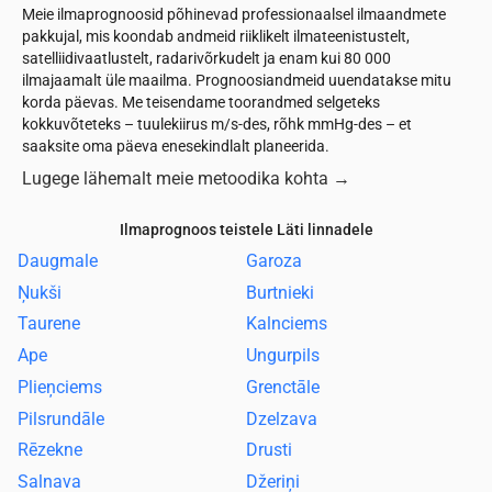
Meie ilmaprognoosid põhinevad professionaalsel ilmaandmete
pakkujal, mis koondab andmeid riiklikelt ilmateenistustelt,
satelliidivaatlustelt, radarivõrkudelt ja enam kui 80 000
ilmajaamalt üle maailma. Prognoosiandmeid uuendatakse mitu
korda päevas. Me teisendame toorandmed selgeteks
kokkuvõteteks – tuulekiirus m/s-des, rõhk mmHg-des – et
saaksite oma päeva enesekindlalt planeerida.
Lugege lähemalt meie metoodika kohta
→
Ilmaprognoos teistele Läti linnadele
Daugmale
Garoza
Ņukši
Burtnieki
Taurene
Kalnciems
Ape
Ungurpils
Plieņciems
Grenctāle
Pilsrundāle
Dzelzava
Rēzekne
Drusti
Salnava
Džeriņi