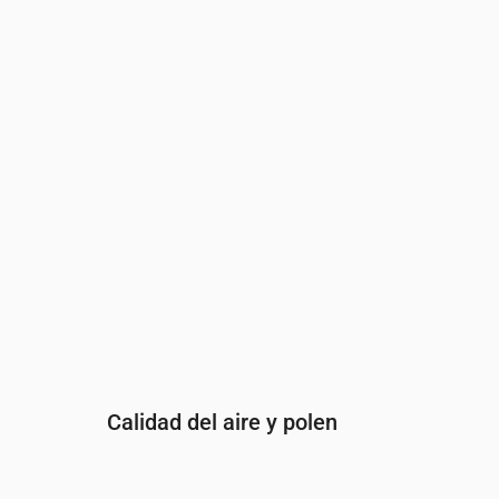
Hora
00:00
01:00
02:00
03:00
04:00
05:00
Índice UV
0
0
0
0
0
0
Calidad del aire y polen
Hora
00:00
01:00
02:00
03:00
04: