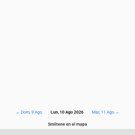
4.4
4.5
4.2
3.9
4.1
3.7
3.7
3.9
3.8
3.7
5.9
5.9
5.7
5.5
5.3
5.3
5.3
5.6
5.3
5.2
43
43
47
56
61
66
68
69
74
77
1.7
1.7
1.8
1.5
1.2
0.9
0.8
0.6
0.5
0.5
0.2
0.2
0.3
0.3
0.2
0.3
0.4
0.5
0.4
0.5
0
131
130
128
127
126
126
125
124
125
12
←
Dom, 9 Ago
Lun, 10 Ago 2026
Mar, 11 Ago
→
Smiltene en el mapa