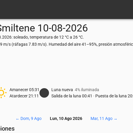
Smiltene
10-08-2026
8.2026: soleado, temperatura de 12 °C a 26 °C.
.39 m/s (ráfagas 7.83 m/s). Humedad del aire 41–95%, presión atmosféri
Amanecer
05:31
Luna nueva
4% iluminada
Atardecer
21:11
Salida de la luna
00:41
·
Puesta de la luna
20
←
Dom, 9 Ago
Lun, 10 Ago 2026
Mar, 11 Ago
→
ciones