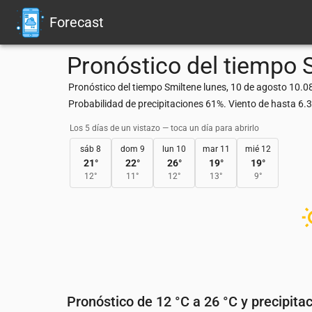
Forecast
Pronóstico del tiempo
Pronóstico del tiempo Smiltene lunes, 10 de agosto 10.0
Probabilidad de precipitaciones 61%. Viento de hasta 6
Los 5 días de un vistazo — toca un día para abrirlo
sáb 8
dom 9
lun 10
mar 11
mié 12
21
°
22
°
26
°
19
°
19
°
12
°
11
°
12
°
13
°
9
°
Pronóstico de 12 °C a 26 °C y precipita