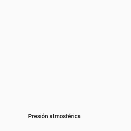
Hora
00:00
01:00
02:00
03:00
04:00
05
Humedad
(%)
90
92
94
94
93
95
Presión atmosférica