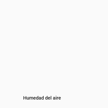
Hora
00:00
01:00
02:0
Viento
(m/s)
2.5
2.61
2.5
Ráfaga de viento
(m/s)
5.25
5.47
5.25
Dirección del viento
(°)
SSO 202°
SSO 200°
SSO 
Humedad del aire