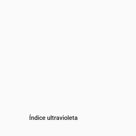
Hora
00:00
01:00
02:00
03:00
04:00
Presión
(mm Hg)
764
764
764
764
763
Índice ultravioleta