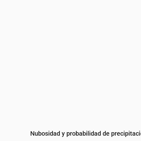
Hora
00:00
01:00
02:00
03:00
Temperatura
(°C)
14
13
13
13
Precipitaciones
(mm/h)
0
0
0
0
Nubosidad y probabilidad de precipitac