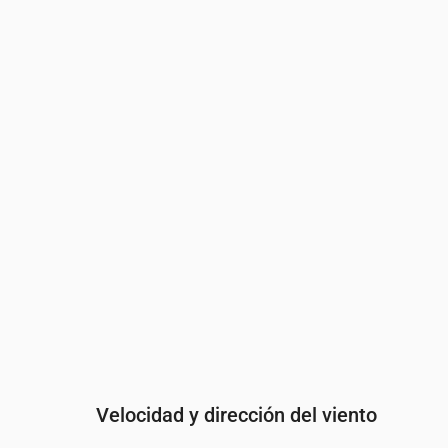
Hora
00:00
01:00
02:00
03:
Nubosidad
(%)
10
5
4
4
Probabilidad de lluvia
(%)
14
15
15
15
Velocidad y dirección del viento