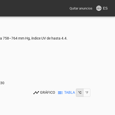
ES
Quitar anuncios
ca 758–764 mm Hg, índice UV de hasta 4.4.
:30
GRÁFICO
TABLA
°C
°F