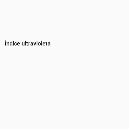
Índice ultravioleta
Hora
00:00
01:00
02:00
03:00
04:00
05:00
06:00
07:00
Índice UV
0
0
0
0
0
0
0
0.2