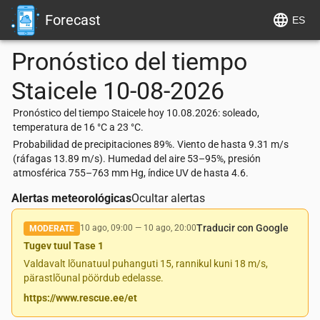
Forecast
ES
Pronóstico del tiempo
Staicele
10-08-2026
Pronóstico del tiempo Staicele hoy 10.08.2026: soleado,
temperatura de 16 °C a 23 °C.
Probabilidad de precipitaciones 89%. Viento de hasta 9.31 m/s
(ráfagas 13.89 m/s). Humedad del aire 53–95%, presión
atmosférica 755–763 mm Hg, índice UV de hasta 4.6.
Alertas meteorológicas
Ocultar alertas
Traducir con Google
10 ago, 09:00
—
10 ago, 20:00
MODERATE
Tugev tuul Tase 1
Valdavalt lõunatuul puhanguti 15, rannikul kuni 18 m/s,
pärastlõunal pöördub edelasse.
https://www.rescue.ee/et