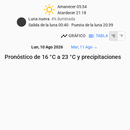
Amanecer
05:34
Atardecer
21:18
Luna nueva
4% iluminada
Salida de la luna
00:40
·
Puesta de la luna
20:39
GRÁFICO
TABLA
°C
°F
Lun, 10 Ago 2026
Mar, 11 Ago
→
Pronóstico de 16 °C a 23 °C y precipitaciones
Hora
00:00
01:00
02:00
03:00
04:00
05:
Temperatura
(°C)
16
16
17
17
17
16
Precipitaciones
(mm/h)
0
0
0
0
0
0