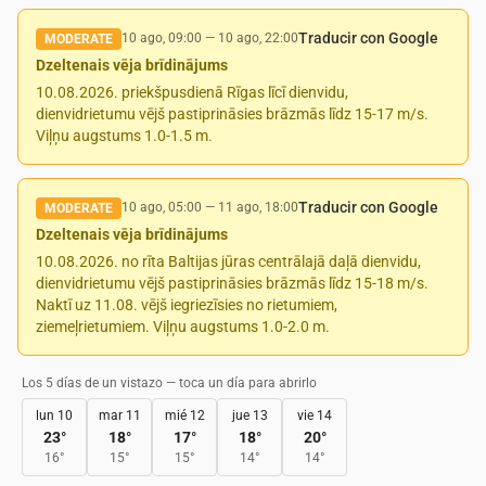
Traducir con Google
10 ago, 09:00
—
10 ago, 22:00
MODERATE
Dzeltenais vēja brīdinājums
10.08.2026. priekšpusdienā Rīgas līcī dienvidu,
dienvidrietumu vējš pastiprināsies brāzmās līdz 15-17 m/s.
Viļņu augstums 1.0-1.5 m.
Traducir con Google
10 ago, 05:00
—
11 ago, 18:00
MODERATE
Dzeltenais vēja brīdinājums
10.08.2026. no rīta Baltijas jūras centrālajā daļā dienvidu,
dienvidrietumu vējš pastiprināsies brāzmās līdz 15-18 m/s.
Naktī uz 11.08. vējš iegriezīsies no rietumiem,
ziemeļrietumiem. Viļņu augstums 1.0-2.0 m.
Los 5 días de un vistazo — toca un día para abrirlo
lun 10
mar 11
mié 12
jue 13
vie 14
23
°
18
°
17
°
18
°
20
°
16
°
15
°
15
°
14
°
14
°