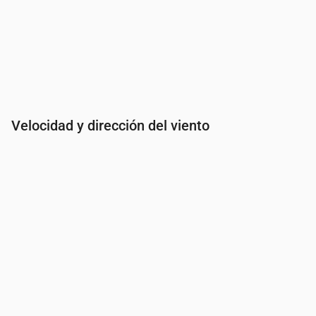
Velocidad y dirección del viento
Hora
00:00
01:00
02:00
03:00
Viento
(m/s)
2.39
3.5
4.39
5.19
Ráfaga de viento
(m/s)
4.72
6.67
7.97
8.72
Dirección del viento
(°)
SSE 151°
S 181°
SSO 201°
SSO 202