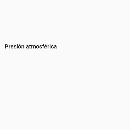
Presión atmosférica
Hora
00:00
01:00
02:00
03:00
04:00
05:00
06:0
Presión
(mm Hg)
763
763
762
762
761
761
761