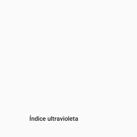
Hora
00:00
01:00
02:00
03:00
04:00
Presión
(mm Hg)
762
762
762
762
762
Índice ultravioleta