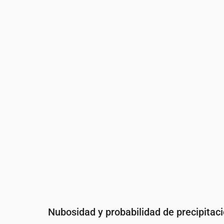
Hora
00:00
01:00
02:00
03:00
Temperatura
(°C)
15
15
16
16
Precipitaciones
(mm/h)
0
0
0
0
Nubosidad y probabilidad de precipitac