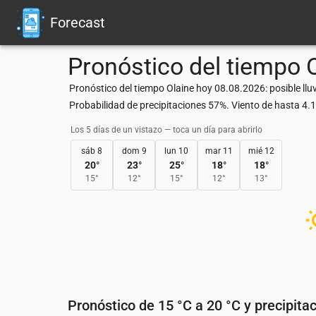
Forecast
Pronóstico del tiempo
Pronóstico del tiempo Olaine hoy 08.08.2026: posible llu
Probabilidad de precipitaciones 57%. Viento de hasta 4
Los 5 días de un vistazo — toca un día para abrirlo
sáb 8
dom 9
lun 10
mar 11
mié 12
20
°
23
°
25
°
18
°
18
°
15
°
12
°
15
°
12
°
13
°
Pronóstico de 15 °C a 20 °C y precipita