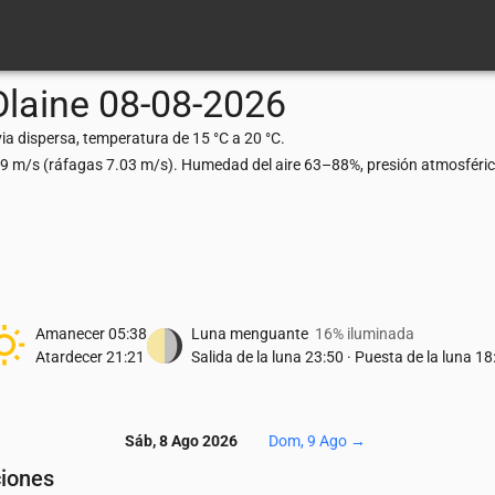
Olaine
08-08-2026
via dispersa, temperatura de 15 °C a 20 °C.
.19 m/s (ráfagas 7.03 m/s). Humedad del aire 63–88%, presión atmosféri
Amanecer
05:38
Luna menguante
16% iluminada
Atardecer
21:21
Salida de la luna
23:50
·
Puesta de la luna
18
Sáb, 8 Ago 2026
Dom, 9 Ago
→
ciones