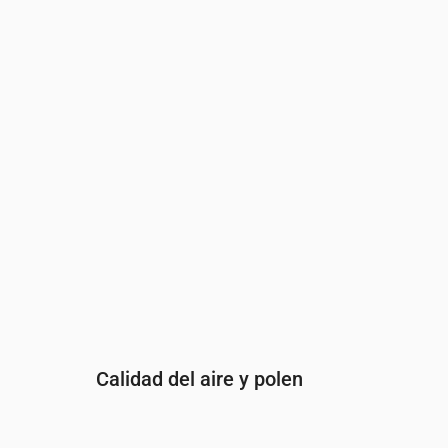
Hora
00:00
01:00
02:00
03:00
04:00
05:00
Índice UV
0
0
0
0
0
0
Calidad del aire y polen
Hora
00:00
01:00
02:00
03:00
04: