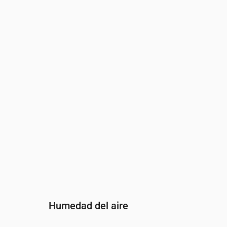
Hora
00:00
01:00
02:0
Viento
(m/s)
3.61
3.5
3.31
Ráfaga de viento
(m/s)
5.78
5.67
5.14
Dirección del viento
(°)
OSO 243°
OSO 242°
OSO
Humedad del aire