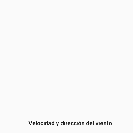
Hora
00:00
01:00
02:00
03:
Nubosidad
(%)
27
54
78
89
Probabilidad de lluvia
(%)
7
9
12
15
Velocidad y dirección del viento