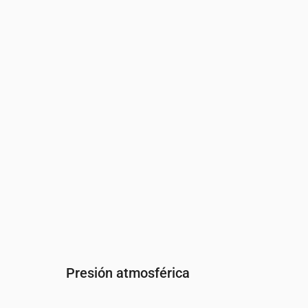
Hora
00:00
01:00
02:00
03:00
04:00
05
Humedad
(%)
69
65
63
66
71
76
Presión atmosférica