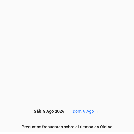
4.7
4.5
5.1
4.8
4
4
3.8
3.9
4.1
3.9
1
10.7
10.3
10.6
11.3
11
10.7
9.9
9.9
8.6
7
52
49
47
48
54
57
61
62
64
69
3.7
3.7
4.4
5.2
3.4
2.4
2
1.8
1.7
1.8
1
1.3
1.1
0.9
0.7
0.4
0.3
0.3
0.3
0.3
0
120
121
124
133
130
128
127
126
126
12
Sáb, 8 Ago 2026
Dom, 9 Ago
→
Preguntas frecuentes sobre el tiempo en Olaine