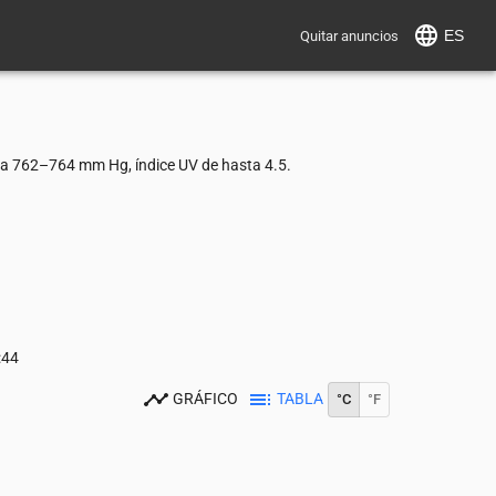
ES
Quitar anuncios
ca 762–764 mm Hg, índice UV de hasta 4.5.
:44
GRÁFICO
TABLA
°C
°F