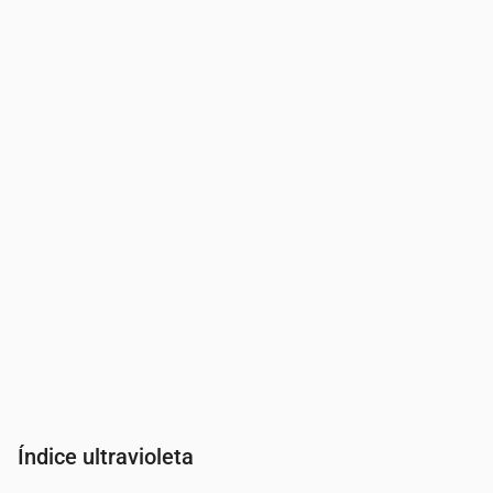
Hora
00:00
01:00
02:00
03:00
04:00
05:00
06:0
Presión
(mm Hg)
759
759
759
757
758
758
758
Índice ultravioleta