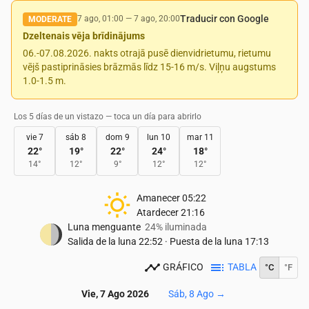
Traducir con Google
7 ago, 01:00
—
7 ago, 20:00
MODERATE
Dzeltenais vēja brīdinājums
06.-07.08.2026. nakts otrajā pusē dienvidrietumu, rietumu
vējš pastiprināsies brāzmās līdz 15-16 m/s. Viļņu augstums
1.0-1.5 m.
Los 5 días de un vistazo — toca un día para abrirlo
vie 7
sáb 8
dom 9
lun 10
mar 11
22
°
19
°
22
°
24
°
18
°
14
°
12
°
9
°
12
°
12
°
Amanecer
05:22
Atardecer
21:16
Luna menguante
24% iluminada
Salida de la luna
22:52
·
Puesta de la luna
17:13
GRÁFICO
TABLA
°C
°F
Vie, 7 Ago 2026
Sáb, 8 Ago
→