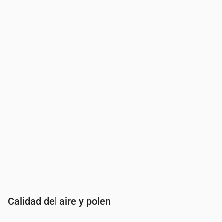
Hora
00:00
01:00
02:00
03:00
04:00
05:00
06:00
07:00
Índice UV
0
0
0
0
0
0
0
0.3
Calidad del aire y polen