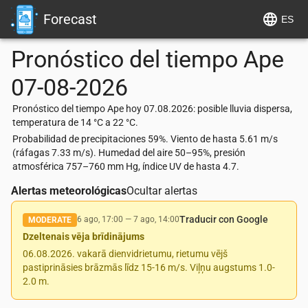
Forecast
ES
Pronóstico del tiempo
Ape
07-08-2026
Pronóstico del tiempo Ape hoy 07.08.2026: posible lluvia dispersa,
temperatura de 14 °C a 22 °C.
Probabilidad de precipitaciones 59%. Viento de hasta 5.61 m/s
(ráfagas 7.33 m/s). Humedad del aire 50–95%, presión
atmosférica 757–760 mm Hg, índice UV de hasta 4.7.
Alertas meteorológicas
Ocultar alertas
Traducir con Google
6 ago, 17:00
—
7 ago, 14:00
MODERATE
Dzeltenais vēja brīdinājums
06.08.2026. vakarā dienvidrietumu, rietumu vējš
pastiprināsies brāzmās līdz 15-16 m/s. Viļņu augstums 1.0-
2.0 m.