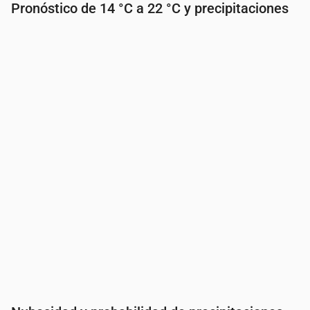
Pronóstico de 14 °C a 22 °C y precipitaciones
Hora
00:00
01:00
02:00
03:00
04:00
05:
Temperatura
(°C)
17
16
16
18
16
16
Precipitaciones
(mm/h)
0.02
0.18
0.24
0.39
0
0