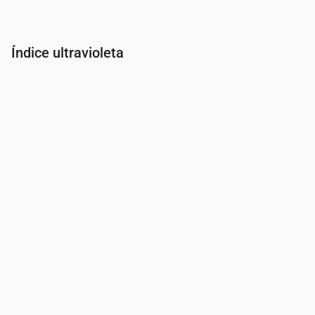
Índice ultravioleta
Hora
00:00
01:00
02:00
03:00
04:00
05:00
06:00
07:00
Índice UV
0
0
0
0
0
0
0
0.1