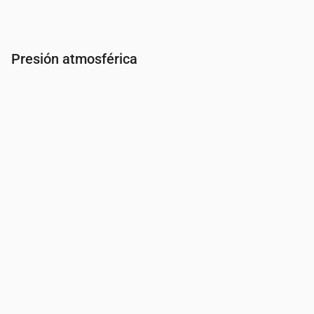
Presión atmosférica
Hora
00:00
01:00
02:00
03:00
04:00
05:00
06:0
Presión
(mm Hg)
761
762
762
762
762
761
761