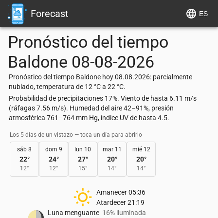
Forecast
ES
Pronóstico del tiempo
Baldone
08-08-2026
Pronóstico del tiempo Baldone hoy 08.08.2026: parcialmente
nublado, temperatura de 12 °C a 22 °C.
Probabilidad de precipitaciones 17%. Viento de hasta 6.11 m/s
(ráfagas 7.56 m/s). Humedad del aire 42–91%, presión
atmosférica 761–764 mm Hg, índice UV de hasta 4.5.
Los 5 días de un vistazo — toca un día para abrirlo
sáb 8
dom 9
lun 10
mar 11
mié 12
22
°
24
°
27
°
20
°
20
°
12
°
12
°
15
°
14
°
14
°
Amanecer
05:36
Atardecer
21:19
Luna menguante
16% iluminada