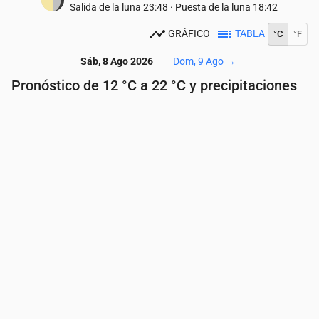
Salida de la luna
23:48
·
Puesta de la luna
18:42
GRÁFICO
TABLA
°C
°F
Sáb, 8 Ago 2026
Dom, 9 Ago
→
Pronóstico de 12 °C a 22 °C y precipitaciones
Hora
00:00
01:00
02:00
03:00
04:00
05:
Temperatura
(°C)
17
16
15
14
13
12
Precipitaciones
(mm/h)
0
0
0
0
0
0