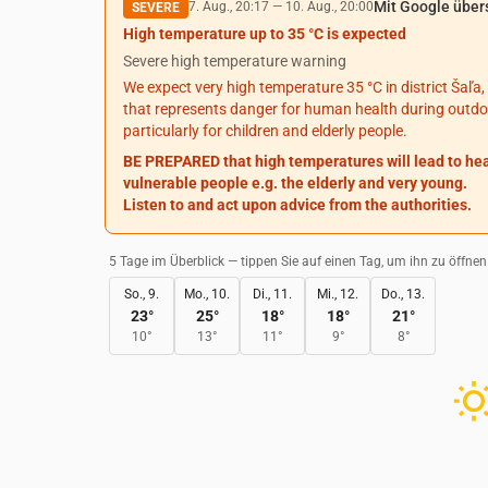
Mit Google über
7. Aug., 20:17
—
10. Aug., 20:00
SEVERE
High temperature up to 35 °C is expected
Severe high temperature warning
We expect very high temperature 35 °C in district Šaľa,
that represents danger for human health during outdoor
particularly for children and elderly people.
BE PREPARED that high temperatures will lead to he
vulnerable people e.g. the elderly and very young.
Listen to and act upon advice from the authorities.
5 Tage im Überblick — tippen Sie auf einen Tag, um ihn zu öffnen
So., 9.
Mo., 10.
Di., 11.
Mi., 12.
Do., 13.
23
°
25
°
18
°
18
°
21
°
10
°
13
°
11
°
9
°
8
°