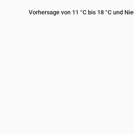
Vorhersage von 11 °C bis 18 °C und Ni
Uhrzeit
00:00
01:00
02:00
03:0
Temperatur
(°C)
14
14
14
13
Niederschlag
(mm/Std.)
0.01
0.04
0.01
0