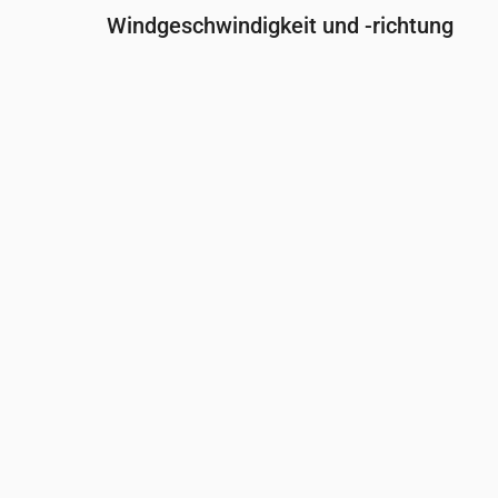
Windgeschwindigkeit und -richtung
Uhrzeit
00:00
01:00
02:00
Wind
(m/s)
4.5
4.39
3.89
Windböe
(m/s)
7.11
6.83
6.19
Windrichtung
(°)
SW 229°
WSW 240°
WSW 247°