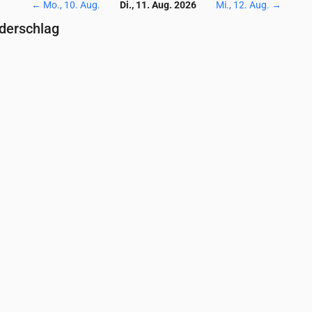
←
Mo., 10. Aug.
Di., 11. Aug. 2026
Mi., 12. Aug.
→
ederschlag
Temperatur & Niederschlag
0
04:00
05:00
06:00
07:00
08:00
09:00
10:00
11:00
12:00
13:0
12
11
11
12
13
14
15
16
17
18
0
0
0
0
0.01
0.16
0.34
0.5
0.27
0.91