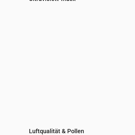
Uhrzeit
00:00
01:00
02:00
03:00
04:00
05:00
0
UV-Index
0
0
0
0
0
0
0
Luftqualität & Pollen