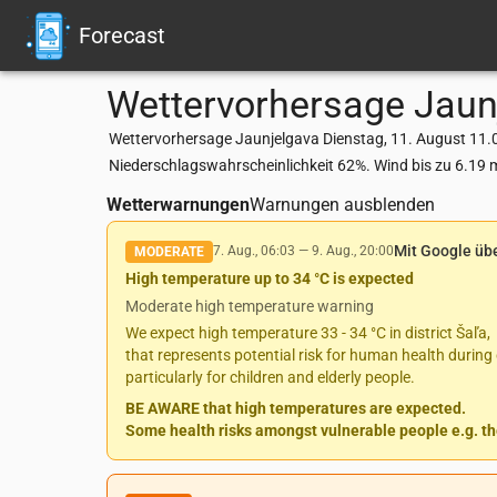
Forecast
Wettervorhersage
Jaun
Wettervorhersage Jaunjelgava Dienstag, 11. August 11.08
Niederschlagswahrscheinlichkeit 62%. Wind bis zu 6.19 
Wetterwarnungen
Warnungen ausblenden
Mit Google üb
7. Aug., 06:03
—
9. Aug., 20:00
MODERATE
High temperature up to 34 °C is expected
Moderate high temperature warning
We expect high temperature 33 - 34 °C in district Šaľa,
that represents potential risk for human health during 
particularly for children and elderly people.
BE AWARE that high temperatures are expected.
Some health risks amongst vulnerable people e.g. the