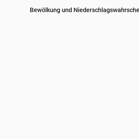
Bewölkung und Niederschlagswahrschei
Uhrzeit
00:00
01:00
02:00
Bewölkung
(%)
100
98
71
Regenwahrscheinlichkeit
(%)
34
37
28