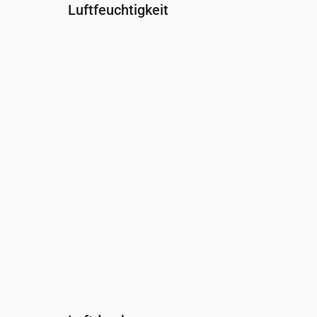
Luftfeuchtigkeit
Uhrzeit
00:00
01:00
02:00
03:00
04:00
Feuchtigkeit
(%)
97
96
97
98
98