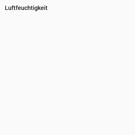
Luftfeuchtigkeit
Uhrzeit
00:00
01:00
02:00
03:00
04:00
05:00
06:0
Feuchtigkeit
(%)
89
91
94
96
97
98
98