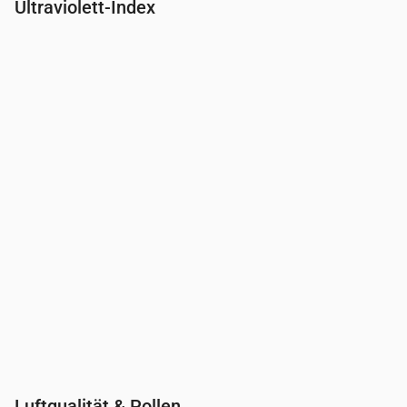
Ultraviolett-Index
Uhrzeit
00:00
01:00
02:00
03:00
04:00
05:00
06:00
07:00
UV-Index
0
0
0
0
0
0
0
0.2
Luftqualität & Pollen