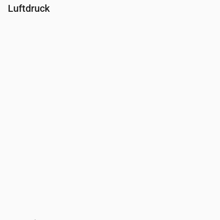
Luftdruck
Uhrzeit
00:00
01:00
02:00
03:00
04:00
05:00
06:00
Druck
(mm Hg)
764
765
765
765
765
765
765