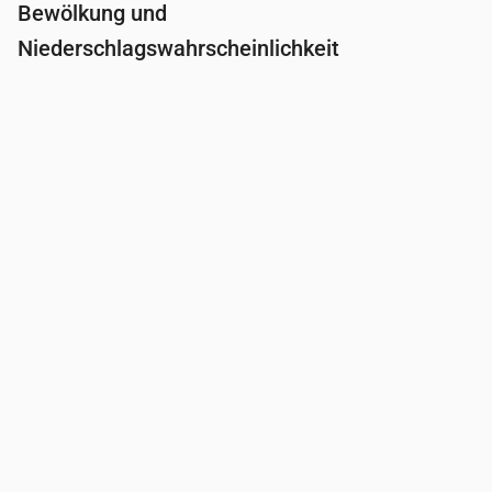
Bewölkung und
Niederschlagswahrscheinlichkeit
Uhrzeit
00:00
01:00
02:00
03:00
04:0
Bewölkung
(%)
3
1
2
4
100
Regenwahrscheinlichkeit
(%)
13
14
15
20
42