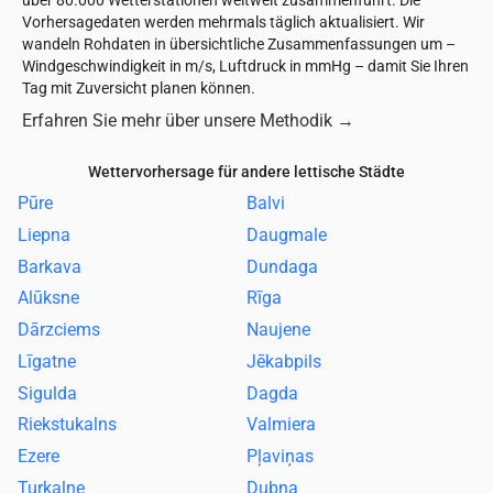
über 80.000 Wetterstationen weltweit zusammenführt. Die
Vorhersagedaten werden mehrmals täglich aktualisiert. Wir
wandeln Rohdaten in übersichtliche Zusammenfassungen um –
Windgeschwindigkeit in m/s, Luftdruck in mmHg – damit Sie Ihren
Tag mit Zuversicht planen können.
Erfahren Sie mehr über unsere Methodik
→
Wettervorhersage für andere lettische Städte
Pūre
Balvi
Liepna
Daugmale
Barkava
Dundaga
Alūksne
Rīga
Dārzciems
Naujene
Līgatne
Jēkabpils
Sigulda
Dagda
Riekstukalns
Valmiera
Ezere
Pļaviņas
Turkalne
Dubna