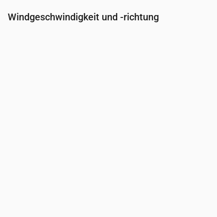
Windgeschwindigkeit und -richtung
Uhrzeit
00:00
01:00
02:00
03:00
04:00
Wind
(m/s)
2.19
2.31
2.19
1.89
2
Windböe
(m/s)
4.61
4.83
4.61
4
4.19
Windrichtung
(°)
W 266°
W 266°
W 260°
WSW 255°
WSW 23