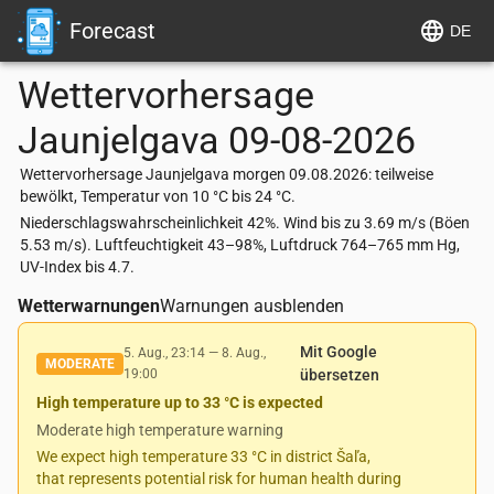
Forecast
DE
Wettervorhersage
Jaunjelgava
09-08-2026
Wettervorhersage Jaunjelgava morgen 09.08.2026: teilweise
bewölkt, Temperatur von 10 °C bis 24 °C.
Niederschlagswahrscheinlichkeit 42%. Wind bis zu 3.69 m/s (Böen
5.53 m/s). Luftfeuchtigkeit 43–98%, Luftdruck 764–765 mm Hg,
UV-Index bis 4.7.
Wetterwarnungen
Warnungen ausblenden
Mit Google
5. Aug., 23:14
—
8. Aug.,
MODERATE
19:00
übersetzen
High temperature up to 33 °C is expected
Moderate high temperature warning
We expect high temperature 33 °C in district Šaľa,
that represents potential risk for human health during