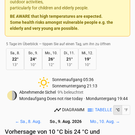
outdoor activities,
particularly for children and elderly people.
BE AWARE that high temperatures are expected.
Some health risks amongst vulnerable people e.g. the
elderly and very young are possible.
5 Tage im Überblick — tippen Sie auf einen Tag, um ihn zu öffnen
Sa., 8.
So., 9.
Mo., 10.
Di., 11.
Mi., 12.
22
°
24
°
26
°
21
°
19
°
13
°
10
°
12
°
13
°
10
°
Sonnenaufgang
05:36
Sonnenuntergang
21:13
Abnehmende Sichel
9% beleuchtet
Mondaufgang
Does not rise today
·
Monduntergang
19:44
DIAGRAMM
TABELLE
°C
°F
←
Sa., 8. Aug.
So., 9. Aug. 2026
Mo., 10. Aug.
→
Vorhersage von 10 °C bis 24 °C und