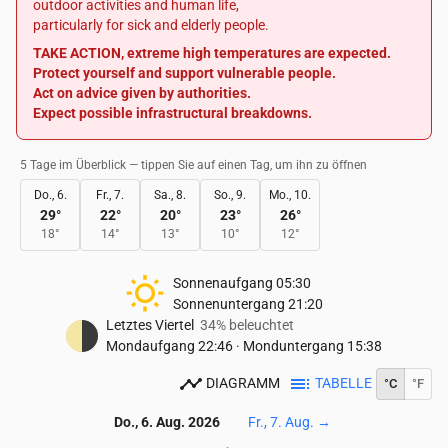
outdoor activities and human life,
particularly for sick and elderly people.
TAKE ACTION, extreme high temperatures are expected.
Protect yourself and support vulnerable people.
Act on advice given by authorities.
Expect possible infrastructural breakdowns.
5 Tage im Überblick — tippen Sie auf einen Tag, um ihn zu öffnen
Do., 6.
Fr., 7.
Sa., 8.
So., 9.
Mo., 10.
29
°
22
°
20
°
23
°
26
°
18
°
14
°
13
°
10
°
12
°
Sonnenaufgang
05:30
Sonnenuntergang
21:20
Letztes Viertel
34% beleuchtet
Mondaufgang
22:46
·
Monduntergang
15:38
DIAGRAMM
TABELLE
°C
°F
Do., 6. Aug. 2026
Fr., 7. Aug.
→