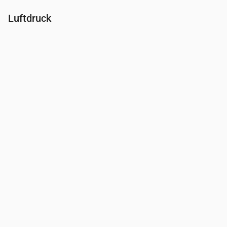
Luftdruck
Uhrzeit
00:00
01:00
02:00
03:00
04:00
05:00
06:00
Druck
(mm Hg)
760
760
760
760
760
760
760