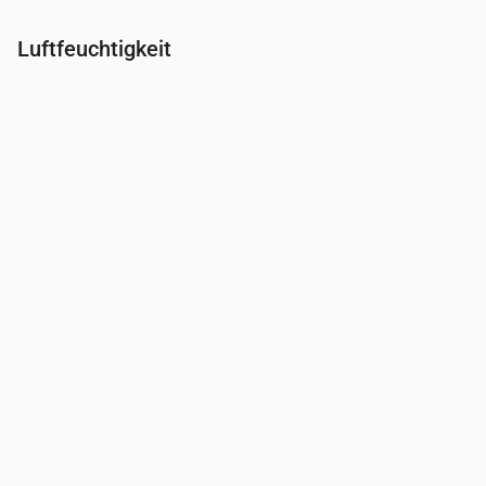
Luftfeuchtigkeit
Uhrzeit
00:00
01:00
02:00
03:00
04:00
05:00
06:0
Feuchtigkeit
(%)
93
93
94
95
96
97
95