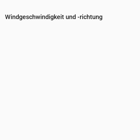
Windgeschwindigkeit und -richtung
Uhrzeit
00:00
01:00
02:00
03:00
Wind
(m/s)
2
1.89
1.81
1.89
Windböe
(m/s)
4.19
4
3.78
4
Windrichtung
(°)
WSW 241°
WSW 245°
WSW 240°
WSW 238