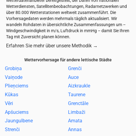
Wetterdatenanbieter bereitgestellt, der Daten von nationalen
Wetterdiensten, Satellitenbeobachtungen, Radarnetzwerken und
über 80.000 Wetterstationen weltweit zusammenführt. Die
Vorhersagedaten werden mehrmals täglich aktualisiert. Wir
wandeln Rohdaten in übersichtliche Zusammenfassungen um –
Windgeschwindigkeit in m/s, Luftdruck in mmHg – damit Sie Ihren
Tag mit Zuversicht planen können.
Erfahren Sie mehr über unsere Methodik
→
Wettervorhersage für andere lettische Städte
Grobiņa
Grenči
Vaiņode
Auce
Plieņciems
Aizkraukle
Kūkas
Taurene
Vēri
Grenctāle
Apšuciems
Limbaži
Jaungulbene
Amata
Strenči
Annas