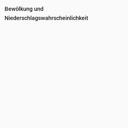
Bewölkung und
Niederschlagswahrscheinlichkeit
Uhrzeit
00:00
01:00
02:00
03:00
04:0
Bewölkung
(%)
6
12
13
10
22
Regenwahrscheinlichkeit
(%)
15
15
16
20
22