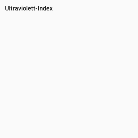
Ultraviolett-Index
Uhrzeit
00:00
01:00
02:00
03:00
04:00
05:00
06:00
07:00
UV-Index
0
0
0
0
0
0
0
0.3