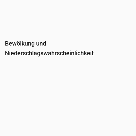
Bewölkung und
Niederschlagswahrscheinlichkeit
Uhrzeit
00:00
01:00
02:00
03:00
04:0
Bewölkung
(%)
85
77
65
82
91
Regenwahrscheinlichkeit
(%)
61
57
30
34
36