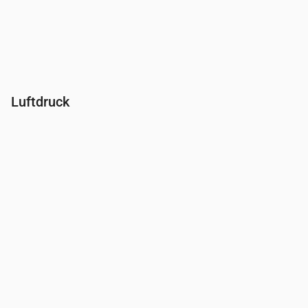
Luftdruck
Uhrzeit
00:00
01:00
02:00
03:00
04:00
05:00
06:00
Druck
(mm Hg)
758
758
758
758
758
758
758