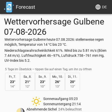
Forecast
DE
Wettervorhersage
Gulbene
07-08-2026
Wettervorhersage Gulbene heute 07.08.2026: stellenweise regen
möglich, Temperatur von 14 °C bis 23 °C.
Niederschlagswahrscheinlichkeit 61%. Wind bis zu 5.81 m/s (Böen
7.44 m/s). Luftfeuchtigkeit 46–97%, Luftdruck 758–761 mm Hg,
UV-Index bis 5.2.
5 Tage im Überblick — tippen Sie auf einen Tag, um ihn zu öffnen
Fr., 7.
Sa., 8.
So., 9.
Mo., 10.
Di., 11.
23
°
21
°
23
°
26
°
20
°
14
°
12
°
10
°
13
°
13
°
Sonnenaufgang
05:23
Sonnenuntergang
21:14
Abnehmende Sichel
24% beleuchtet