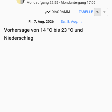
Mondaufgang
22:55
·
Monduntergang
17:09
DIAGRAMM
TABELLE
°C
°F
Fr., 7. Aug. 2026
Sa., 8. Aug.
→
Vorhersage von 14 °C bis 23 °C und
Niederschlag
Uhrzeit
00:00
01:00
02:00
03:00
04:00
05:
Temperatur
(°C)
17
17
17
16
16
16
Niederschlag
(mm/Std.)
0.47
0.43
0
0
0
0