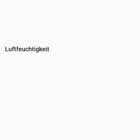
Luftfeuchtigkeit
Uhrzeit
00:00
01:00
02:00
03:00
04:00
05:00
06:0
Feuchtigkeit
(%)
97
97
97
96
96
96
96