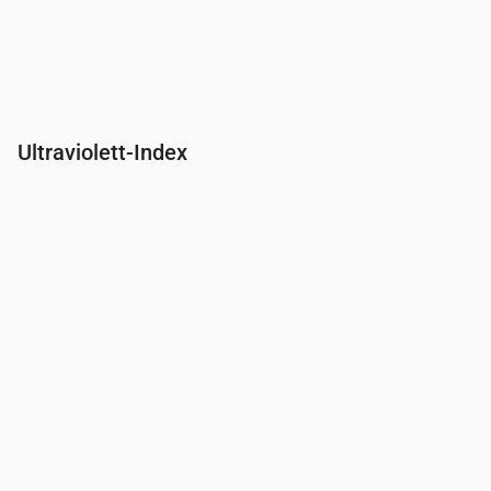
Ultraviolett-Index
Uhrzeit
00:00
01:00
02:00
03:00
04:00
05:00
06:00
07:00
UV-Index
0
0
0
0
0
0
0
0.3