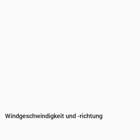
Bewölkung
(%)
16
20
35
55
40
Regenwahrscheinlichkeit
(%)
12
14
15
17
13
Windgeschwindigkeit und -richtung
Uhrzeit
00:00
01:00
02:00
03:00