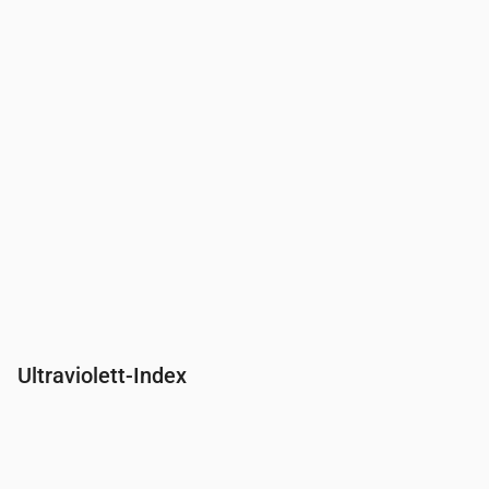
Ultraviolett-Index
Uhrzeit
00:00
01:00
02:00
03:00
04:00
05:00
06:00
07:00
UV-Index
0
0
0
0
0
0
0
0.2