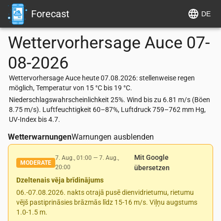
Forecast
DE
Wettervorhersage
Auce
07-
08-2026
Wettervorhersage Auce heute 07.08.2026: stellenweise regen
möglich, Temperatur von 15 °C bis 19 °C.
Niederschlagswahrscheinlichkeit 25%. Wind bis zu 6.81 m/s (Böen
8.75 m/s). Luftfeuchtigkeit 60–87%, Luftdruck 759–762 mm Hg,
UV-Index bis 4.7.
Wetterwarnungen
Warnungen ausblenden
Mit Google
7. Aug., 01:00
—
7. Aug.,
MODERATE
20:00
übersetzen
Dzeltenais vēja brīdinājums
06.-07.08.2026. nakts otrajā pusē dienvidrietumu, rietumu
vējš pastiprināsies brāzmās līdz 15-16 m/s. Viļņu augstums
1.0-1.5 m.