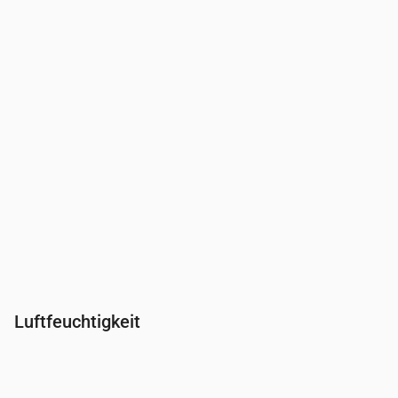
Wind
(m/s)
2.81
3.69
4.39
4.89
Windböe
(m/s)
5.64
6.92
7.47
8.14
Windrichtung
(°)
WSW 240°
WSW 239°
WSW 238°
WSW 242
Luftfeuchtigkeit
Uhrzeit
00:00
01:00
02:00
03:00
04:00
05:00
06:0