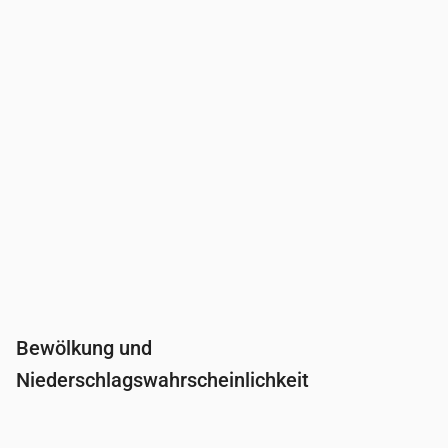
Niederschlag
(mm/Std.)
0
0
0
0
0
0
Bewölkung und
Niederschlagswahrscheinlichkeit
Uhrzeit
00:00
01:00
02:00
03:00
04:0