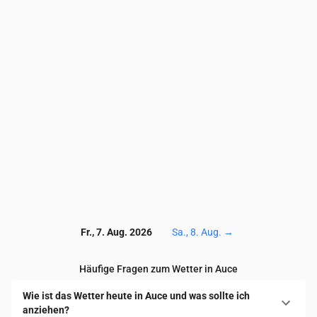
PM10
(µg/m³)
8.7
9.1
9.6
10.1
10.4
9.7
9
Ozon (O₃)
(µg/m³)
80
81
80
81
81
79
73
NO₂
(µg/m³)
1.7
1.5
1.4
1.4
1.3
1.2
1.4
SO₂
(µg/m³)
2
1.5
1.1
1.1
1
1
1
CO
(µg/m³)
116
117
118
119
119
120
12
Fr., 7. Aug. 2026
Sa., 8. Aug.
→
Häufige Fragen zum Wetter in Auce
Wie ist das Wetter heute in Auce und was sollte ich
anziehen?