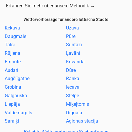
Erfahren Sie mehr über unsere Methodik
→
Wettervorhersage für andere lettische Städte
Ķekava
Užava
Daugmale
Pūre
Talsi
Suntaži
Rūjiena
Ļavāni
Embūte
Krivanda
Audari
Dūre
Augšlīgatne
Ranka
Grobiņa
Iecava
Galgauska
Stelpe
Liepāja
Miķeļtornis
Valdemārpils
Dignāja
Saraiķi
Aglonas stacija
Beliebte Wettervorhersage-Suchanfragen