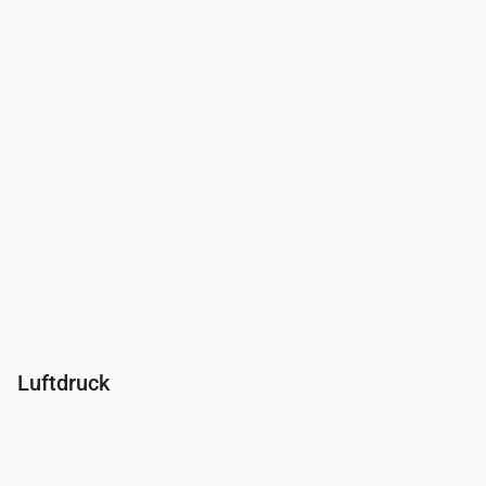
Feuchtigkeit
(%)
85
87
86
84
80
81
82
Luftdruck
Uhrzeit
00:00
01:00
02:00
03:00
04:00
05:00
06:00
Druck
(mm Hg)
760
759
759
759
759
759
759