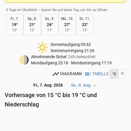
5 Tage im Überblick — tippen Sie auf einen Tag, um ihn zu öffnen
Fr., 7.
Sa., 8.
So., 9.
Mo., 10.
Di., 11.
19
°
21
°
24
°
27
°
22
°
15
°
12
°
11
°
12
°
13
°
Sonnenaufgang
05:42
Sonnenuntergang
21:26
Abnehmende Sichel
24% beleuchtet
Mondaufgang
23:18
·
Monduntergang
17:19
DIAGRAMM
TABELLE
°C
°F
Fr., 7. Aug. 2026
Sa., 8. Aug.
→
Vorhersage von 15 °C bis 19 °C und
Niederschlag
Uhrzeit
00:00
01:00
02:00
03:00
04:00
05:
Temperatur
(°C)
16
16
16
16
16
15