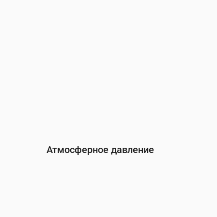
Атмосферное давление
Время
00:00
01:00
02:00
03:00
Давление
(мм рт. ст.)
760
761
761
761