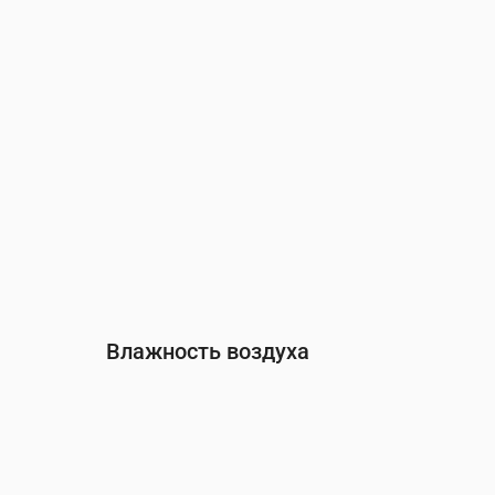
Направление ветра
(°)
З 265°
З 275°
З 271°
З 
Влажность воздуха
Время
00:00
01:00
02:00
03:00
04:00
Влажность
(%)
95
98
98
98
97