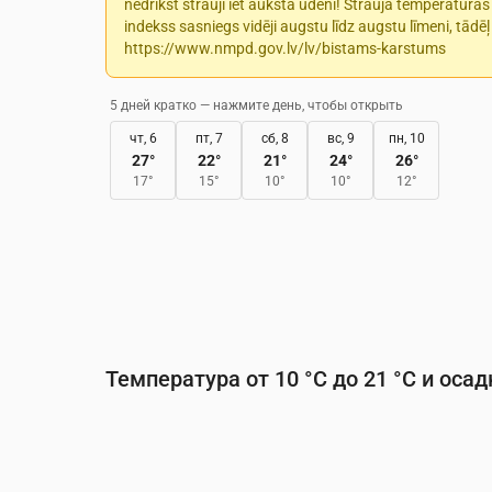
nedrīkst strauji iet aukstā ūdenī! Strauja temperatūra
indekss sasniegs vidēji augstu līdz augstu līmeni, tādēļ
https://www.nmpd.gov.lv/lv/bistams-karstums
5 дней кратко — нажмите день, чтобы открыть
чт, 6
пт, 7
сб, 8
вс, 9
пн, 10
27
°
22
°
21
°
24
°
26
°
17
°
15
°
10
°
10
°
12
°
Температура от 10 °C до 21 °C и осад
Время
00:00
01:00
02:00
03:00
04:0
Температура
(°C)
14
13
12
11
11