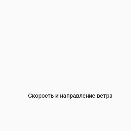
Вероятность осадков
(%)
32
42
43
42
Скорость и направление ветра
Время
00:00
01:00
02:00
03
Ветер
(м/с)
3
2.39
1.89
1.
Порывы ветра
(м/с)
5.22
4.22
3.72
3.