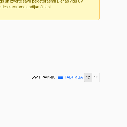
īgs un izvērtē savu peldētprasmi! Dienas vidū UV
īkoties karstuma gadījumā, lasi
ГРАФИК
ТАБЛИЦА
°C
°F
00
15:00
16:00
17:00
18:00
19:00
20:00
21:00
22:00
23:00
21
19
20
20
19
18
15
13
12