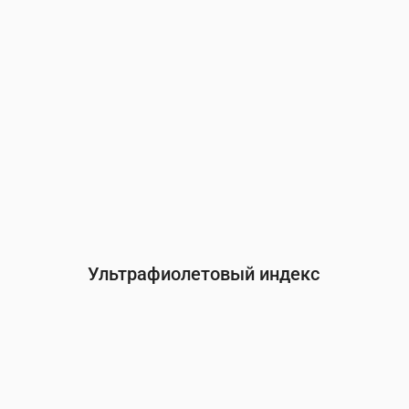
Ультрафиолетовый индекс
Время
00:00
01:00
02:00
03:00
04:00
05:0
УФ-индекс
0
0
0
0
0
0