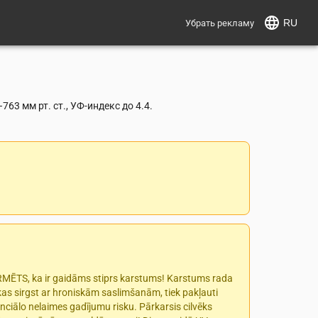
RU
Убрать рекламу
3 мм рт. ст., УФ-индекс до 4.4.
ORMĒTS, ka ir gaidāms stiprs karstums! Karstums rada
 kas sirgst ar hroniskām saslimšanām, tiek pakļauti
nciālo nelaimes gadījumu risku. Pārkarsis cilvēks