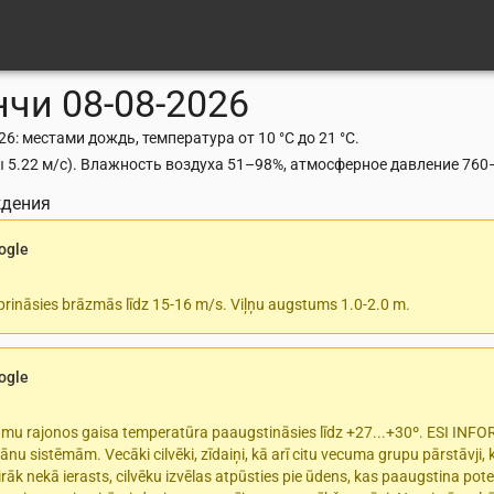
нчи
08-08-2026
6: местами дождь, температура от 10 °C до 21 °C.
 5.22 м/с). Влажность воздуха 51–98%, атмосферное давление 760–76
ждения
ogle
prināsies brāzmās līdz 15-16 m/s. Viļņu augstums 1.0-2.0 m.
ogle
rumu rajonos gaisa temperatūra paaugstināsies līdz +27...+30º. ESI INF
ānu sistēmām. Vecāki cilvēki, zīdaiņi, kā arī citu vecuma grupu pārstāvji,
rāk nekā ierasts, cilvēku izvēlas atpūsties pie ūdens, kas paaugstina pote