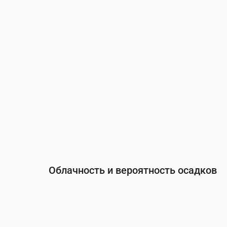
Осадки
(мм/ч)
0.05
0
0
0
0
Облачность и вероятность осадков
Время
00:00
01:00
02:00
03
Облачность
(%)
57
100
100
10