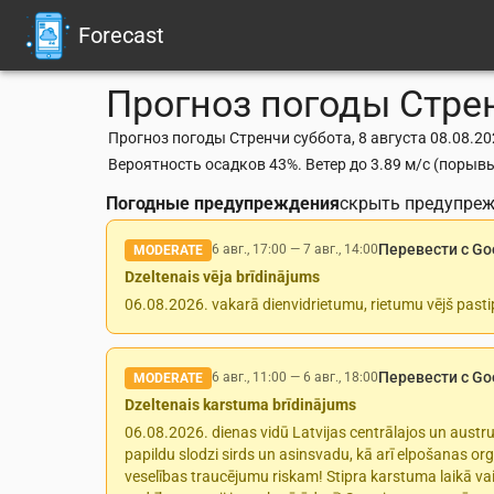
Forecast
Прогноз погоды
Стре
Прогноз погоды Стренчи суббота, 8 августа 08.08.202
Вероятность осадков 43%. Ветер до 3.89 м/с (порывы
Погодные предупреждения
скрыть предупре
Перевести с Go
6 авг., 17:00
—
7 авг., 14:00
MODERATE
Dzeltenais vēja brīdinājums
06.08.2026. vakarā dienvidrietumu, rietumu vējš pasti
Перевести с Go
6 авг., 11:00
—
6 авг., 18:00
MODERATE
Dzeltenais karstuma brīdinājums
06.08.2026. dienas vidū Latvijas centrālajos un aust
papildu slodzi sirds un asinsvadu, kā arī elpošanas org
veselības traucējumu riskam! Stipra karstuma laikā vai