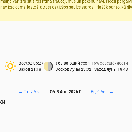
s maiņa var izraisīt sirds ritma traucējumus un pēkšņu nāvi. Neesi pārgalv
 nav ieteicams ilgstoši atrasties tiešos saules staros. Plašāk par to, kā r
Восход
05:27
Убывающий серп
16% освещённости
Заход
21:18
Восход луны
23:32
·
Заход луны
18:48
←
Пт, 7 Авг.
Сб, 8 Авг. 2026 Г.
Вс, 9 Авг.
→
ки
Температура & Осадки
0
05:00
06:00
07:00
08:00
09:00
10:00
11:00
12:00
13:00
14:
10
10
12
14
16
18
20
19
19
20