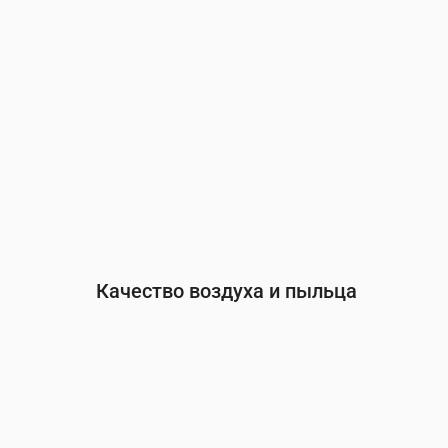
Качество воздуха и пыльца
Время
00:00
01:00
02:00
03:00
04:
PM2.5
(мкг/м³)
3
3.2
3.3
3.3
3.4
PM10
(мкг/м³)
5
4.5
4.6
4.5
4.3
Озон (O₃)
(мкг/м³)
57
56
54
54
50