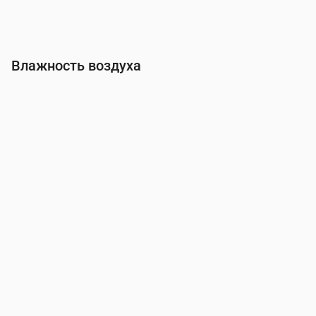
Влажность воздуха
Время
00:00
01:00
02:00
03:00
04:00
05:00
06:00
Влажность
(%)
96
94
94
93
92
93
97