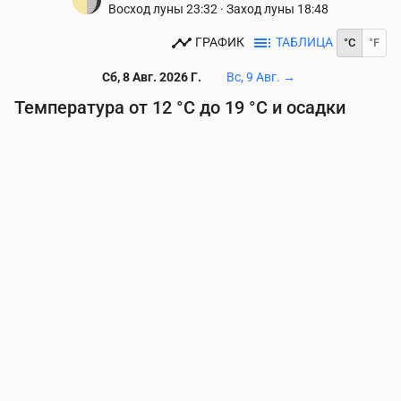
Восход луны
23:32
·
Заход луны
18:48
ГРАФИК
ТАБЛИЦА
°C
°F
Сб, 8 Авг. 2026 Г.
Вс, 9 Авг.
→
Температура от 12 °C до 19 °C и осадки
Время
00:00
01:00
02:00
03:00
04:00
05:00
06
Температура
(°C)
14
14
14
14
14
13
12
Осадки
(мм/ч)
0.11
0.05
0.09
0.07
0.02
0.01
0