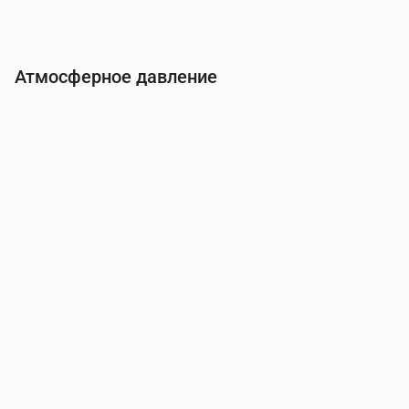
Атмосферное давление
Время
00:00
01:00
02:00
03:00
04:00
05:0
Давление
(мм рт. ст.)
761
761
761
761
761
761