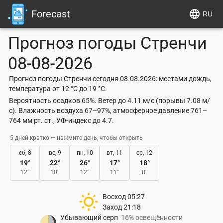
Forecast
RU
Прогноз погоды
Стренчи
08-08-2026
Прогноз погоды Стренчи сегодня 08.08.2026: местами дождь,
температура от 12 °C до 19 °C.
Вероятность осадков 65%. Ветер до 4.11 м/с (порывы 7.08 м/
с). Влажность воздуха 67–97%, атмосферное давление 761–
764 мм рт. ст., УФ-индекс до 4.7.
5 дней кратко — нажмите день, чтобы открыть
сб, 8
вс, 9
пн, 10
вт, 11
ср, 12
19
°
22
°
26
°
17
°
18
°
12
°
10
°
12
°
11
°
8
°
Восход
05:27
Заход
21:18
Убывающий серп
16% освещённости