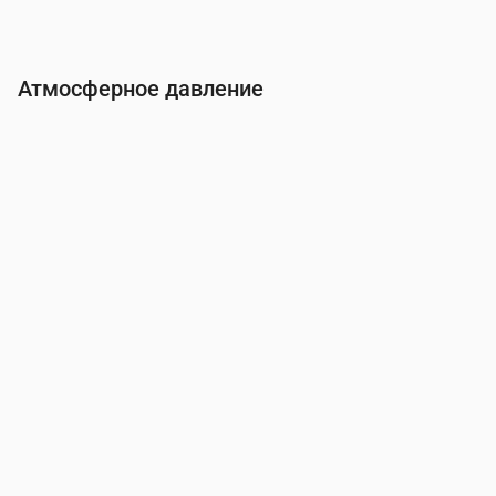
Атмосферное давление
Время
00:00
01:00
02:00
03:00
04:00
05:0
Давление
(мм рт. ст.)
758
758
758
758
758
757