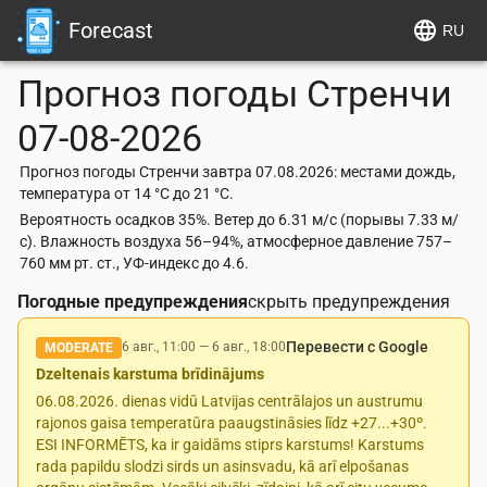
Forecast
RU
Прогноз погоды
Стренчи
07-08-2026
Прогноз погоды Стренчи завтра 07.08.2026: местами дождь,
температура от 14 °C до 21 °C.
Вероятность осадков 35%. Ветер до 6.31 м/с (порывы 7.33 м/
с). Влажность воздуха 56–94%, атмосферное давление 757–
760 мм рт. ст., УФ-индекс до 4.6.
Погодные предупреждения
скрыть предупреждения
Перевести с Google
6 авг., 11:00
—
6 авг., 18:00
MODERATE
Dzeltenais karstuma brīdinājums
06.08.2026. dienas vidū Latvijas centrālajos un austrumu
rajonos gaisa temperatūra paaugstināsies līdz +27...+30º.
ESI INFORMĒTS, ka ir gaidāms stiprs karstums! Karstums
rada papildu slodzi sirds un asinsvadu, kā arī elpošanas