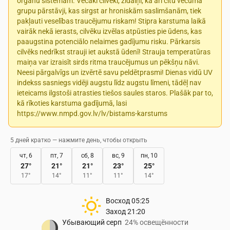
orgānu sistēmām. Vecāki cilvēki, zīdaiņi, kā arī citu vecuma
grupu pārstāvji, kas sirgst ar hroniskām saslimšanām, tiek
pakļauti veselības traucējumu riskam! Stipra karstuma laikā
vairāk nekā ierasts, cilvēku izvēlas atpūsties pie ūdens, kas
paaugstina potenciālo nelaimes gadījumu risku. Pārkarsis
cilvēks nedrīkst strauji iet aukstā ūdenī! Strauja temperatūras
maiņa var izraisīt sirds ritma traucējumus un pēkšņu nāvi.
Neesi pārgalvīgs un izvērtē savu peldētprasmi! Dienas vidū UV
indekss sasniegs vidēji augstu līdz augstu līmeni, tādēļ nav
ieteicams ilgstoši atrasties tiešos saules staros. Plašāk par to,
kā rīkoties karstuma gadījumā, lasi
https://www.nmpd.gov.lv/lv/bistams-karstums
5 дней кратко — нажмите день, чтобы открыть
чт, 6
пт, 7
сб, 8
вс, 9
пн, 10
27
°
21
°
21
°
23
°
25
°
17
°
14
°
11
°
11
°
14
°
Восход
05:25
Заход
21:20
Убывающий серп
24% освещённости