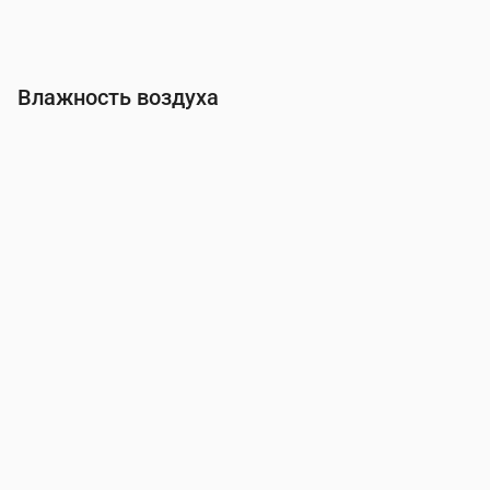
Влажность воздуха
Время
00:00
01:00
02:00
03:00
04:00
05:00
06:00
Влажность
(%)
84
88
92
87
94
94
89