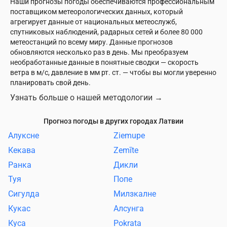
Наши прогнозы погоды обеспечиваются профессиональным
поставщиком метеорологических данных, который
агрегирует данные от национальных метеослужб,
спутниковых наблюдений, радарных сетей и более 80 000
метеостанций по всему миру. Данные прогнозов
обновляются несколько раз в день. Мы преобразуем
необработанные данные в понятные сводки — скорость
ветра в м/с, давление в мм рт. ст. — чтобы вы могли уверенно
планировать свой день.
Узнать больше о нашей методологии
→
Прогноз погоды в других городах Латвии
Алуксне
Ziemupe
Кекава
Zemīte
Ранка
Дикли
Туя
Попе
Сигулда
Милзкалне
Кукас
Алсунга
Куса
Pokrata