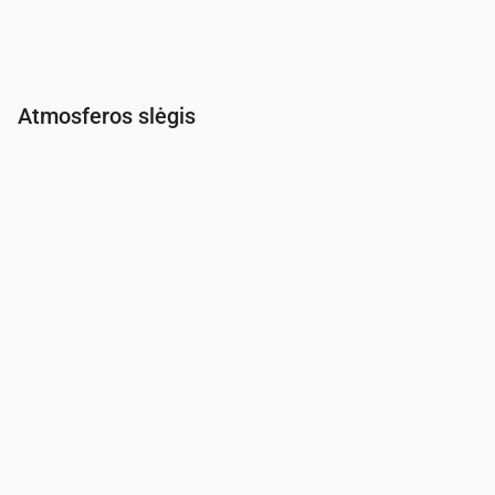
Atmosferos slėgis
Laikas
00:00
01:00
02:00
03:00
04:00
05:00
06:00
Slėgis
(mm Hg)
761
761
761
761
761
761
761