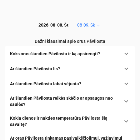
2026-08-08, Št
08-09, Sk
→
Dažni klausimai apie orus Pāvilosta
Koks oras šiandien Pāvilosta ir ką apsirengti?
Ar šiandien Pāvilosta lis?
Ar šiandien Pāvilosta labai vėjuota?
Ar šiandien Pāvilosta reikės skėčio ar apsaugos nuo
saulės?
Kokia dienos ir nakties temperatūra Pāvilosta šią
savaitę?
Ar oras Pāvilosta tinkamas pasivaikščiojimui, važiavimui