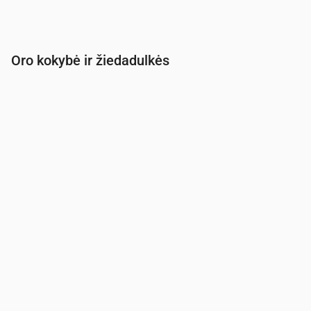
Oro kokybė ir žiedadulkės
Laikas
00:00
01:00
02:00
03:00
04:00
05:00
PM2.5
(µg/m³)
3
2.9
3
2.9
2.7
2.6
PM10
(µg/m³)
9.4
9.1
8.9
7.7
7
7.5
Ozonas (O₃)
(µg/m³)
67
66
66
64
64
66
NO₂
(µg/m³)
0.8
0.8
0.8
0.8
0.9
0.9
SO₂
(µg/m³)
0.1
0.1
0.1
0.1
0
0
CO
(µg/m³)
115
116
116
117
117
117