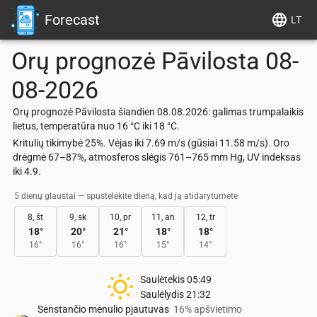
Forecast
LT
Orų prognozė
Pāvilosta
08-
08-2026
Orų prognozė Pāvilosta šiandien 08.08.2026: galimas trumpalaikis
lietus, temperatūra nuo 16 °C iki 18 °C.
Kritulių tikimybė 25%. Vėjas iki 7.69 m/s (gūsiai 11.58 m/s). Oro
drėgmė 67–87%, atmosferos slėgis 761–765 mm Hg, UV indeksas
iki 4.9.
5 dienų glaustai — spustelėkite dieną, kad ją atidarytumėte
8, št
9, sk
10, pr
11, an
12, tr
18
°
20
°
21
°
18
°
18
°
16
°
16
°
16
°
15
°
14
°
Saulėtekis
05:49
Saulėlydis
21:32
Senstančio mėnulio pjautuvas
16% apšvietimo