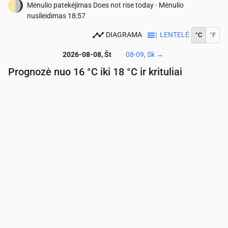
Mėnulio patekėjimas
Does not rise today
·
Mėnulio
nusileidimas
18:57
DIAGRAMA
LENTELĖ
°C
°F
2026-08-08, Št
08-09, Sk
→
Prognozė nuo 16 °C iki 18 °C ir krituliai
Laikas
00:00
01:00
02:00
03:00
04:00
05:00
06:
Temperatūra
(°C)
16
16
16
16
17
17
17
Krituliai
(mm/val.)
0
0
0
0
0.02
0.01
0.0