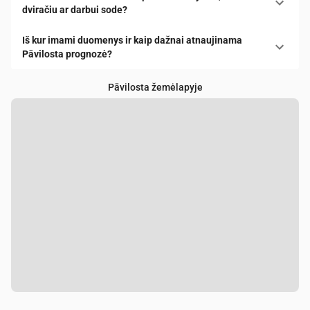
dviračiu ar darbui sode?
Iš kur imami duomenys ir kaip dažnai atnaujinama
Pāvilosta prognozė?
Pāvilosta žemėlapyje