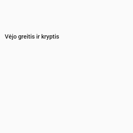
Vėjo greitis ir kryptis
Laikas
00:00
01:00
02:00
03:00
04:00
Vėjas
(m/s)
4.61
4.31
3.81
3.81
6.11
Vėjo gūsis
(m/s)
7.5
7.19
6.58
6.72
9.56
Vėjo kryptis
(°)
PV 221°
PPV 211°
PPV 211°
PV 235°
V 270