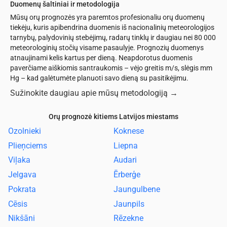
Duomenų šaltiniai ir metodologija
Mūsų orų prognozės yra paremtos profesionaliu orų duomenų
tiekėju, kuris apibendrina duomenis iš nacionalinių meteorologijos
tarnybų, palydovinių stebėjimų, radarų tinklų ir daugiau nei 80 000
meteorologinių stočių visame pasaulyje. Prognozių duomenys
atnaujinami kelis kartus per dieną. Neapdorotus duomenis
paverčiame aiškiomis santraukomis – vėjo greitis m/s, slėgis mm
Hg – kad galėtumėte planuoti savo dieną su pasitikėjimu.
Sužinokite daugiau apie mūsų metodologiją
→
Orų prognozė kitiems Latvijos miestams
Ozolnieki
Koknese
Plieņciems
Liepna
Viļaka
Audari
Jelgava
Ērberģe
Pokrata
Jaungulbene
Cēsis
Jaunpils
Nikšāni
Rēzekne