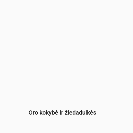
Laikas
00:00
01:00
02:00
03:00
04:00
05:
UV indeksas
0
0
0
0
0
0
Oro kokybė ir žiedadulkės
Laikas
00:00
01:00
02:00
03:00
04