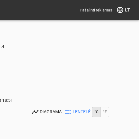
LT
Pašalinti reklamas
.4.
s
18:51
DIAGRAMA
LENTELĖ
°C
°F