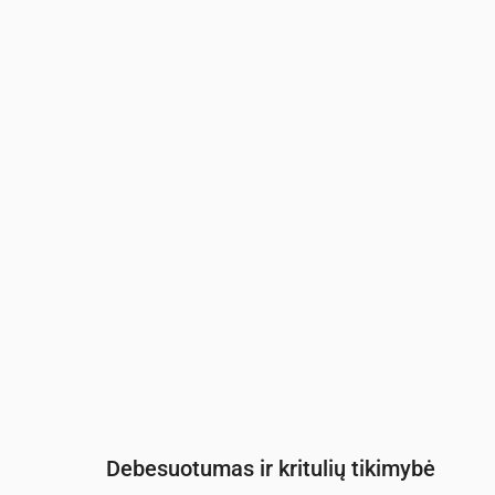
Laikas
00:00
01:00
02:00
03:00
04:0
Temperatūra
(°C)
12
12
12
12
13
Krituliai
(mm/val.)
0
0
0
0
0
Debesuotumas ir kritulių tikimybė