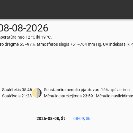
08-08-2026
eratūra nuo 12 °C iki 19 °C.
). Oro drėgmė 55–97%, atmosferos slėgis 761–764 mm Hg, UV indeksas iki 4
Saulėtekis
05:46
Senstančio mėnulio pjautuvas
16% apšvietimo
Saulėlydis
21:28
Mėnulio patekėjimas
23:59
·
Mėnulio nusileidima
2026-08-08, Št
08-09, Sk
→