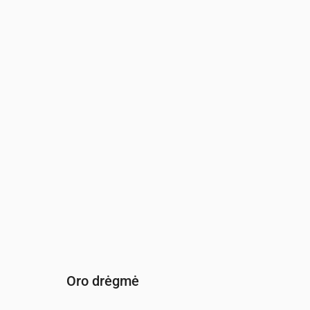
Laikas
00:00
01:00
02:00
0
Vėjas
(m/s)
2.69
2.61
2.61
2
Vėjo gūsis
(m/s)
5.67
5.47
5.47
5
Vėjo kryptis
(°)
PPV 202°
PPV 200°
PPV 193°
P
Oro drėgmė