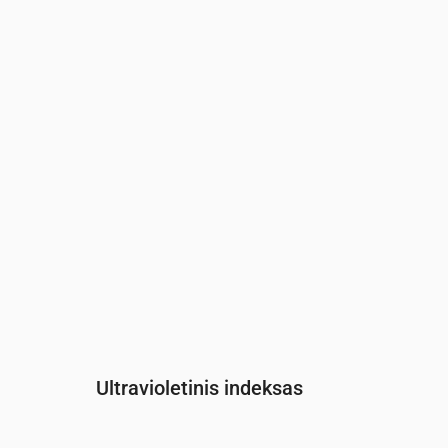
Laikas
00:00
01:00
02:00
03:00
04:00
0
Slėgis
(mm Hg)
762
761
761
761
761
7
Ultravioletinis indeksas