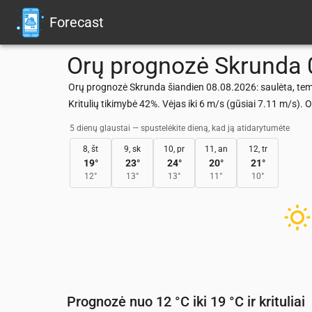
Forecast
Orų prognozė
Skrunda
Orų prognozė Skrunda šiandien 08.08.2026: saulėta, temp
Kritulių tikimybė 42%. Vėjas iki 6 m/s (gūsiai 7.11 m/s
5 dienų glaustai — spustelėkite dieną, kad ją atidarytumėte
8, št
9, sk
10, pr
11, an
12, tr
19
°
23
°
24
°
20
°
21
°
12
°
13
°
13
°
11
°
10
°
Prognozė nuo 12 °C iki 19 °C ir krituliai