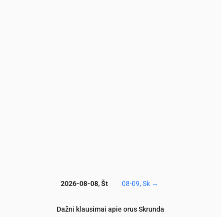
7
2.8
2.9
3
3
3
3.3
3.4
3.3
3.5
3.
4
6.8
7.1
7.2
6.9
6.4
6.6
6.4
6.4
6
5.
8
57
59
58
61
65
69
70
68
68
7
3
1.3
1.2
1.2
1
0.8
0.6
0.6
0.6
0.5
0.
1
0.1
0.1
0.1
0.1
0.1
0.1
0.1
0.1
0.1
0.
16
117
117
117
117
119
120
121
122
123
1
2026-08-08, Št
08-09, Sk
→
Dažni klausimai apie orus Skrunda