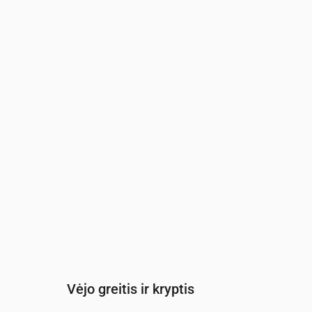
Laikas
00:00
01:00
02:00
03:00
04
Debesuotumas
(%)
13
22
14
100
41
Lietaus tikimybė
(%)
15
21
21
42
25
Vėjo greitis ir kryptis