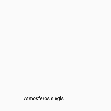
Laikas
00:00
01:00
02:00
03:00
04:00
05:0
Drėgmė
(%)
92
94
97
97
97
90
Atmosferos slėgis