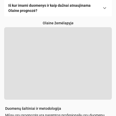
Iš kur imami duomenys ir kaip dažnai atnaujinama
Olaine prognozė?
Olaine žemėlapyje
Duomenų šaltiniai ir metodologija
Mūsų orų prognozės yra paremtos profesionaliu orų duomenų