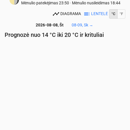
Mėnulio patekėjimas
23:50
·
Mėnulio nusileidimas
18:44
DIAGRAMA
LENTELĖ
°C
°F
2026-08-08, Št
08-09, Sk
→
Prognozė nuo 14 °C iki 20 °C ir krituliai
Laikas
00:00
01:00
02:00
03:00
04:00
05:00
06:
Temperatūra
(°C)
15
14
14
14
14
14
14
Krituliai
(mm/val.)
0
0
0
0
0
0
0