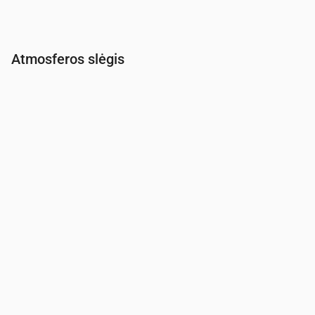
Atmosferos slėgis
Laikas
00:00
01:00
02:00
03:00
04:00
05:00
06:00
Slėgis
(mm Hg)
761
762
762
761
761
762
761