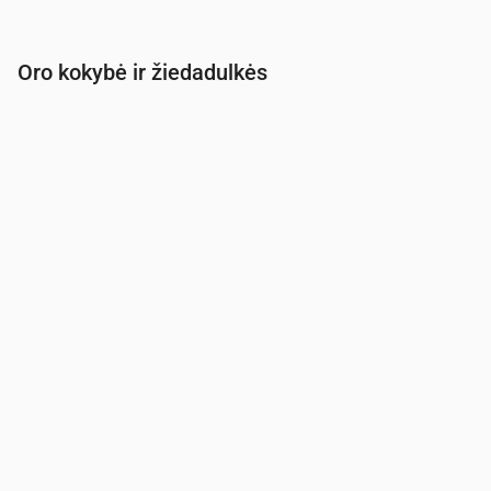
Oro kokybė ir žiedadulkės
Laikas
00:00
01:00
02:00
03:00
04:00
05:00
PM2.5
(µg/m³)
4.1
4.1
4
4.1
4.3
4.5
PM10
(µg/m³)
10.6
10.8
10.8
10.8
11.3
11.5
Ozonas (O₃)
(µg/m³)
56
56
56
55
54
52
NO₂
(µg/m³)
3.9
3.8
3.6
4.1
3.4
3.4
SO₂
(µg/m³)
0.4
0.4
0.4
0.5
0.5
0.4
CO
(µg/m³)
125
125
123
122
122
123