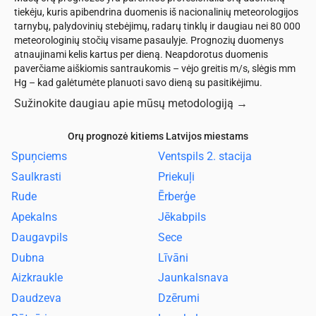
tiekėju, kuris apibendrina duomenis iš nacionalinių meteorologijos
tarnybų, palydovinių stebėjimų, radarų tinklų ir daugiau nei 80 000
meteorologinių stočių visame pasaulyje. Prognozių duomenys
atnaujinami kelis kartus per dieną. Neapdorotus duomenis
paverčiame aiškiomis santraukomis – vėjo greitis m/s, slėgis mm
Hg – kad galėtumėte planuoti savo dieną su pasitikėjimu.
Sužinokite daugiau apie mūsų metodologiją
→
Orų prognozė kitiems Latvijos miestams
Spuņciems
Ventspils 2. stacija
Saulkrasti
Priekuļi
Rude
Ērberģe
Apekalns
Jēkabpils
Daugavpils
Sece
Dubna
Līvāni
Aizkraukle
Jaunkalsnava
Daudzeva
Dzērumi