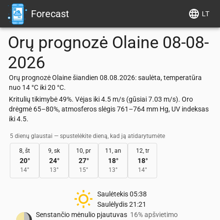
Forecast
LT
Orų prognozė
Olaine
08-08-
2026
Orų prognozė Olaine šiandien 08.08.2026: saulėta, temperatūra
nuo 14 °C iki 20 °C.
Kritulių tikimybė 49%. Vėjas iki 4.5 m/s (gūsiai 7.03 m/s). Oro
drėgmė 65–80%, atmosferos slėgis 761–764 mm Hg, UV indeksas
iki 4.5.
5 dienų glaustai — spustelėkite dieną, kad ją atidarytumėte
8, št
9, sk
10, pr
11, an
12, tr
20
°
24
°
27
°
18
°
18
°
14
°
13
°
15
°
13
°
14
°
Saulėtekis
05:38
Saulėlydis
21:21
Senstančio mėnulio pjautuvas
16% apšvietimo