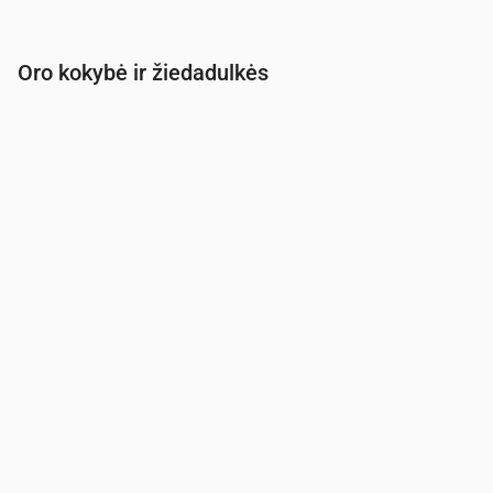
Oro kokybė ir žiedadulkės
Laikas
00:00
01:00
02:00
03:00
04:00
05:00
PM2.5
(µg/m³)
7.5
7.8
8.2
9.4
10.8
11.6
PM10
(µg/m³)
10.3
10.8
11.6
12.7
13.7
14.3
Ozonas (O₃)
(µg/m³)
59
58
55
65
65
65
NO₂
(µg/m³)
3.7
3.6
3.5
3.1
3
3.3
SO₂
(µg/m³)
0.2
0.2
0.4
0.8
1.4
2.1
CO
(µg/m³)
147
147
147
148
151
154