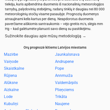
tiekėju, kuris apibendrina duomenis iš nacionalinių meteorologijos
tarnybų, palydovinių stebėjimų, radarų tinklų ir daugiau nei 80 000
meteorologinių stočių visame pasaulyje. Prognozių duomenys
atnaujinami kelis kartus per dieną. Neapdorotus duomenis
paverčiame aiškiomis santraukomis – vėjo greitis m/s, slėgis mm
Hg – kad galėtumėte planuoti savo dieną su pasitikėjimu.
Sužinokite daugiau apie mūsų metodologiją
→
Orų prognozė kitiems Latvijos miestams
Mazirbe
Jaunkalsnava
Vaiņode
Andrupene
Skaistkalne
Pope
Rūjiena
Annmuiža
Alūksne
Valdemārpils
Aizkalne
Plieņciems
Lode
Trikāta
Kubuliņi
Naujene