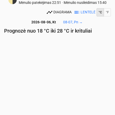
Mėnulio patekėjimas
22:51
·
Mėnulio nusileidimas
15:40
DIAGRAMA
LENTELĖ
°C
°F
2026-08-06, Kt
08-07, Pn
→
Prognozė nuo 18 °C iki 28 °C ir krituliai
Laikas
00:00
01:00
02:00
03:00
04:00
05:00
06:
Temperatūra
(°C)
21
20
19
19
18
18
18
Krituliai
(mm/val.)
0
0
0
0
0
0
0