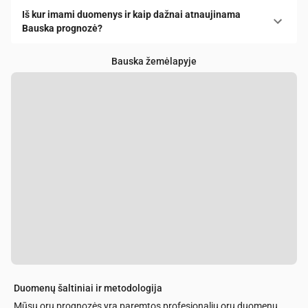
Iš kur imami duomenys ir kaip dažnai atnaujinama
Bauska prognozė?
Bauska žemėlapyje
Duomenų šaltiniai ir metodologija
Mūsų orų prognozės yra paremtos profesionaliu orų duomenų