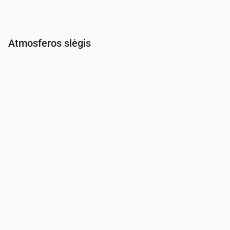
Atmosferos slėgis
Laikas
00:00
01:00
02:00
03:00
04:00
05:00
06:00
Slėgis
(mm Hg)
760
760
760
760
760
760
760