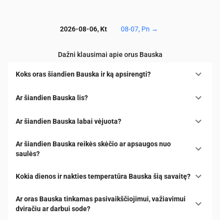
2026-08-06, Kt
08-07, Pn
→
Dažni klausimai apie orus Bauska
Koks oras šiandien Bauska ir ką apsirengti?
Ar šiandien Bauska lis?
Ar šiandien Bauska labai vėjuota?
Ar šiandien Bauska reikės skėčio ar apsaugos nuo
saulės?
Kokia dienos ir nakties temperatūra Bauska šią savaitę?
Ar oras Bauska tinkamas pasivaikščiojimui, važiavimui
dviračiu ar darbui sode?