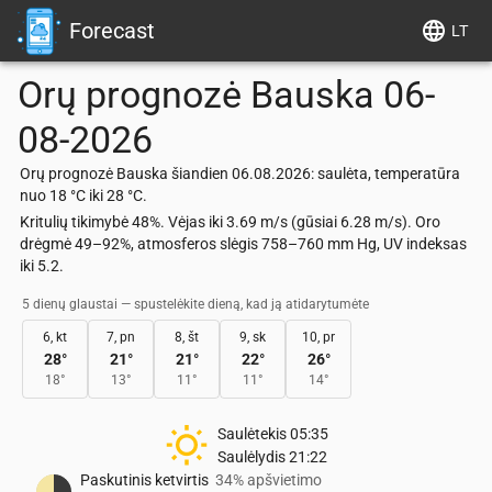
Forecast
LT
Orų prognozė
Bauska
06-
08-2026
Orų prognozė Bauska šiandien 06.08.2026: saulėta, temperatūra
nuo 18 °C iki 28 °C.
Kritulių tikimybė 48%. Vėjas iki 3.69 m/s (gūsiai 6.28 m/s). Oro
drėgmė 49–92%, atmosferos slėgis 758–760 mm Hg, UV indeksas
iki 5.2.
5 dienų glaustai — spustelėkite dieną, kad ją atidarytumėte
6, kt
7, pn
8, št
9, sk
10, pr
28
°
21
°
21
°
22
°
26
°
18
°
13
°
11
°
11
°
14
°
Saulėtekis
05:35
Saulėlydis
21:22
Paskutinis ketvirtis
34% apšvietimo