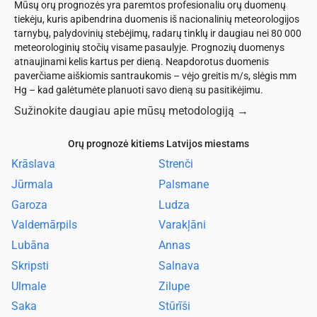
Mūsų orų prognozės yra paremtos profesionaliu orų duomenų
tiekėju, kuris apibendrina duomenis iš nacionalinių meteorologijos
tarnybų, palydovinių stebėjimų, radarų tinklų ir daugiau nei 80 000
meteorologinių stočių visame pasaulyje. Prognozių duomenys
atnaujinami kelis kartus per dieną. Neapdorotus duomenis
paverčiame aiškiomis santraukomis – vėjo greitis m/s, slėgis mm
Hg – kad galėtumėte planuoti savo dieną su pasitikėjimu.
Sužinokite daugiau apie mūsų metodologiją
→
Orų prognozė kitiems Latvijos miestams
Krāslava
Strenči
Jūrmala
Palsmane
Garoza
Ludza
Valdemārpils
Varakļāni
Lubāna
Annas
Skripsti
Salnava
Ulmale
Zilupe
Saka
Stūrīši