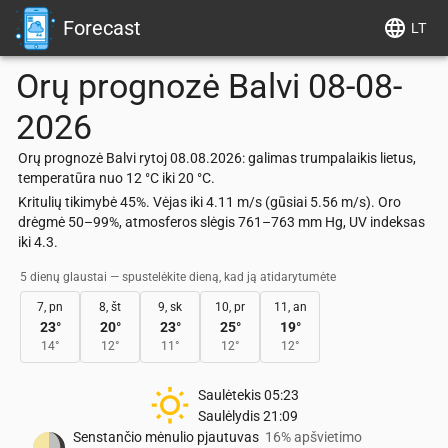
Forecast
LT
Orų prognozė
Balvi
08-08-
2026
Orų prognozė Balvi rytoj 08.08.2026: galimas trumpalaikis lietus,
temperatūra nuo 12 °C iki 20 °C.
Kritulių tikimybė 45%. Vėjas iki 4.11 m/s (gūsiai 5.56 m/s). Oro
drėgmė 50–99%, atmosferos slėgis 761–763 mm Hg, UV indeksas
iki 4.3.
5 dienų glaustai — spustelėkite dieną, kad ją atidarytumėte
7, pn
8, št
9, sk
10, pr
11, an
23
°
20
°
23
°
25
°
19
°
14
°
12
°
11
°
12
°
12
°
Saulėtekis
05:23
Saulėlydis
21:09
Senstančio mėnulio pjautuvas
16% apšvietimo