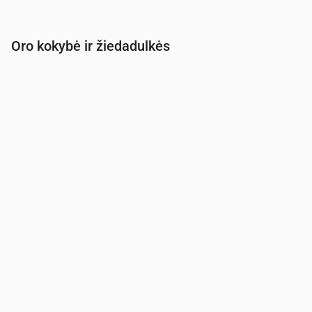
Oro kokybė ir žiedadulkės
Laikas
00:00
01:00
02:00
03:00
04:00
05:00
PM2.5
(µg/m³)
2.9
2.9
2.9
2.9
2.9
3
PM10
(µg/m³)
6.6
6.3
6.4
6.4
6.3
6.5
Ozonas (O₃)
(µg/m³)
56
56
55
53
50
48
NO₂
(µg/m³)
1.1
1.1
1.1
1.2
1.1
1.5
SO₂
(µg/m³)
0.1
0.1
0.1
0.1
0.1
0.1
CO
(µg/m³)
116
116
117
117
117
117