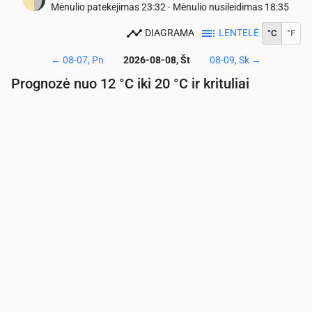
Mėnulio patekėjimas
23:32
·
Mėnulio nusileidimas
18:35
DIAGRAMA
LENTELĖ
°C
°F
←
08-07, Pn
2026-08-08, Št
08-09, Sk
→
Prognozė nuo 12 °C iki 20 °C ir krituliai
Laikas
00:00
01:00
02:00
03:00
04:00
05:00
06:
Temperatūra
(°C)
13
13
12
12
13
12
12
Krituliai
(mm/val.)
0
0
0
0
0.01
0
0