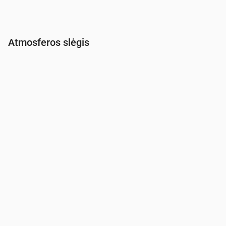
Atmosferos slėgis
Laikas
00:00
01:00
02:00
03:00
04:00
05:00
06:00
Slėgis
(mm Hg)
761
761
762
762
761
762
762