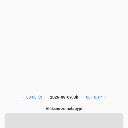
PM10
(µg/m³)
4.9
5.2
4.8
4.4
4.9
4.7
Ozonas (O₃)
(µg/m³)
55
53
51
48
47
48
NO₂
(µg/m³)
0.8
0.9
0.9
0.9
0.9
0.9
SO₂
(µg/m³)
0.1
0.1
0
0
0
0
CO
(µg/m³)
122
124
124
123
122
121
←
08-08, Št
2026-08-09, Sk
08-10, Pr
→
Alūksne žemėlapyje