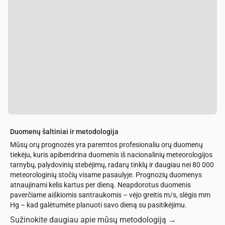
Duomenų šaltiniai ir metodologija
Mūsų orų prognozės yra paremtos profesionaliu orų duomenų
tiekėju, kuris apibendrina duomenis iš nacionalinių meteorologijos
tarnybų, palydovinių stebėjimų, radarų tinklų ir daugiau nei 80 000
meteorologinių stočių visame pasaulyje. Prognozių duomenys
atnaujinami kelis kartus per dieną. Neapdorotus duomenis
paverčiame aiškiomis santraukomis – vėjo greitis m/s, slėgis mm
Hg – kad galėtumėte planuoti savo dieną su pasitikėjimu.
Sužinokite daugiau apie mūsų metodologiją
→