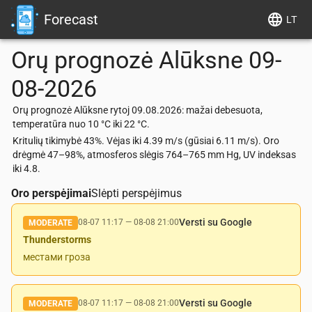
Forecast
LT
Orų prognozė
Alūksne
09-
08-2026
Orų prognozė Alūksne rytoj 09.08.2026: mažai debesuota,
temperatūra nuo 10 °C iki 22 °C.
Kritulių tikimybė 43%. Vėjas iki 4.39 m/s (gūsiai 6.11 m/s). Oro
drėgmė 47–98%, atmosferos slėgis 764–765 mm Hg, UV indeksas
iki 4.8.
Oro perspėjimai
Slėpti perspėjimus
Versti su Google
08-07 11:17
—
08-08 21:00
MODERATE
Thunderstorms
местами гроза
Versti su Google
08-07 11:17
—
08-08 21:00
MODERATE