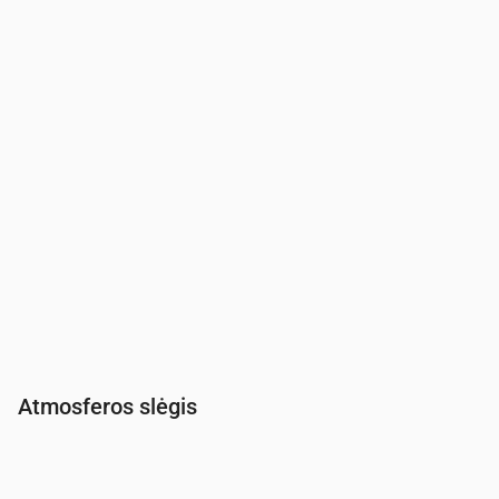
Drėgmė
(%)
97
98
98
98
98
98
98
97
Atmosferos slėgis
Laikas
00:00
01:00
02:00
03:00
04:00
05:00
06:00