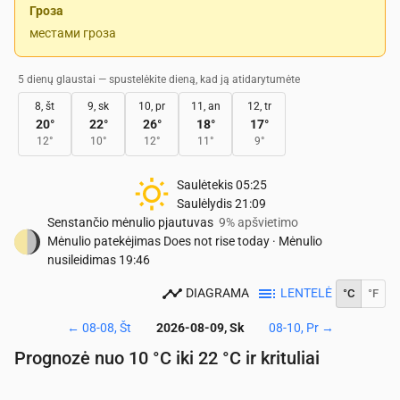
Гроза
местами гроза
5 dienų glaustai — spustelėkite dieną, kad ją atidarytumėte
8, št
9, sk
10, pr
11, an
12, tr
20
°
22
°
26
°
18
°
17
°
12
°
10
°
12
°
11
°
9
°
Saulėtekis
05:25
Saulėlydis
21:09
Senstančio mėnulio pjautuvas
9% apšvietimo
Mėnulio patekėjimas
Does not rise today
·
Mėnulio
nusileidimas
19:46
DIAGRAMA
LENTELĖ
°C
°F
←
08-08, Št
2026-08-09, Sk
08-10, Pr
→
Prognozė nuo 10 °C iki 22 °C ir krituliai