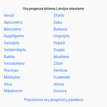
Orų prognozė kitiems Latvijos miestams
Ainaži
Stūrīši
Apšuciems
Saka
Bērzciems
Barkava
Augšlīgatne
Ungurpils
Salaspils
Ropaži
Valdemārpils
Dagda
Babīte
Madliena
Vecaduliena
Zīlāni
Pļaviņas
Ventava
Milzkalne
Gudenieki
Silva
Annas
Miķeļtornis
Dunava
Populiarios orų prognozių paieškos