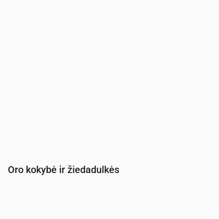
Oro kokybė ir žiedadulkės
Laikas
00:00
01:00
02:00
03:00
04:00
05:00
PM2.5
(µg/m³)
3.7
3.6
3.3
3.1
3
3