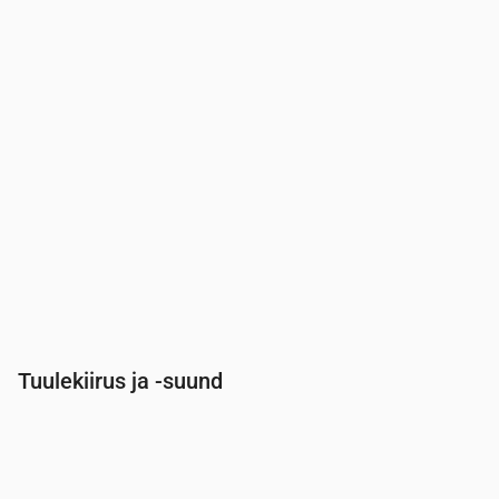
Vihma tõenäosus
(%)
14
14
13
14
31
15
Tuulekiirus ja -suund
Aeg
00:00
01:00
02:00
03:00
04:0
Tuul
(m/s)
2.19
2.19
2.31
2.31
2.39