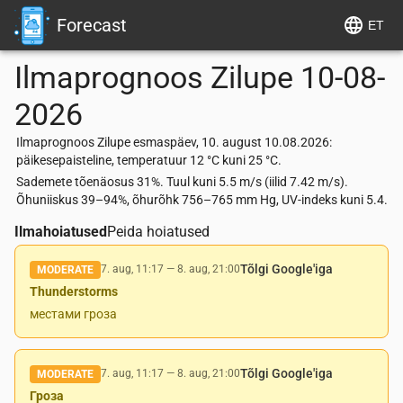
Forecast
ET
Ilmaprognoos
Zilupe
10-08-
2026
Ilmaprognoos Zilupe esmaspäev, 10. august 10.08.2026:
päikesepaisteline, temperatuur 12 °C kuni 25 °C.
Sademete tõenäosus 31%. Tuul kuni 5.5 m/s (iilid 7.42 m/s).
Õhuniiskus 39–94%, õhurõhk 756–765 mm Hg, UV-indeks kuni 5.4.
Ilmahoiatused
Peida hoiatused
Tõlgi Google'iga
7. aug, 11:17
—
8. aug, 21:00
MODERATE
Thunderstorms
местами гроза
Tõlgi Google'iga
7. aug, 11:17
—
8. aug, 21:00
MODERATE
Гроза