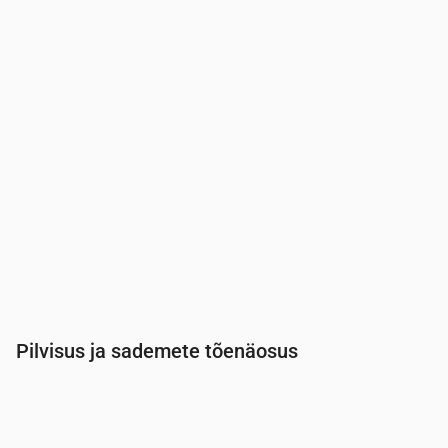
Temperatuur
(°C)
14
14
14
13
13
12
13
Sademed
(mm/h)
0
0
0
0
0
0
0
Pilvisus ja sademete tõenäosus
Aeg
00:00
01:00
02:00
03:00
04:00
05:00
Pilvisus
(%)
25
16
8
5
97
7