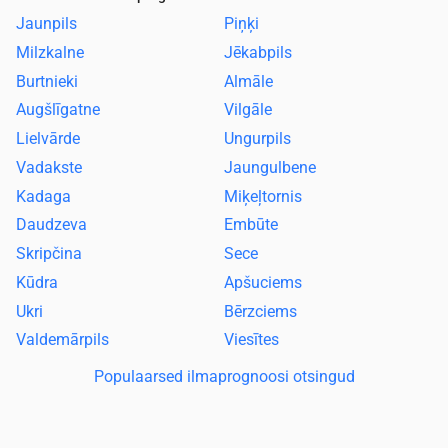
Jaunpils
Piņķi
Milzkalne
Jēkabpils
Burtnieki
Almāle
Augšlīgatne
Vilgāle
Lielvārde
Ungurpils
Vadakste
Jaungulbene
Kadaga
Miķeļtornis
Daudzeva
Embūte
Skripčina
Sece
Kūdra
Apšuciems
Ukri
Bērzciems
Valdemārpils
Viesītes
Populaarsed ilmaprognoosi otsingud