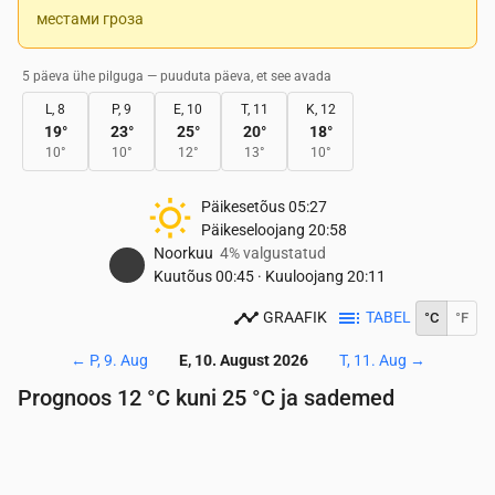
местами гроза
5 päeva ühe pilguga — puuduta päeva, et see avada
L, 8
P, 9
E, 10
T, 11
K, 12
19
°
23
°
25
°
20
°
18
°
10
°
10
°
12
°
13
°
10
°
Päikesetõus
05:27
Päikeseloojang
20:58
Noorkuu
4% valgustatud
Kuutõus
00:45
·
Kuuloojang
20:11
GRAAFIK
TABEL
°C
°F
←
P, 9. Aug
E, 10. August 2026
T, 11. Aug
→
Prognoos 12 °C kuni 25 °C ja sademed
Aeg
00:00
01:00
02:00
03:00
04:00
05:00
06: