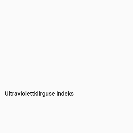
Ultraviolettkiirguse indeks
Aeg
00:00
01:00
02:00
03:00
04:00
05:00
06:00
07:0
UV-indeks
0
0
0
0
0
0
0
0.3