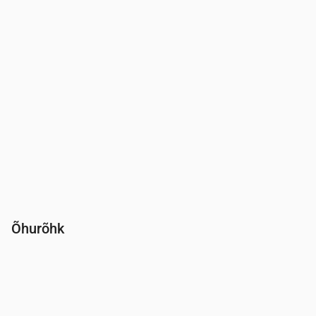
Õhurõhk
Aeg
00:00
01:00
02:00
03:00
04:00
05:00
06:00
Rõhk
(mm Hg)
765
765
765
765
764
764
764