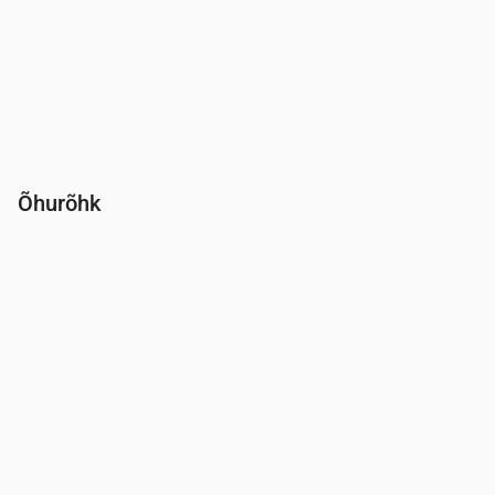
Õhurõhk
Aeg
00:00
01:00
02:00
03:00
04:00
05:00
06:00
Rõhk
(mm Hg)
765
765
765
765
764
764
764