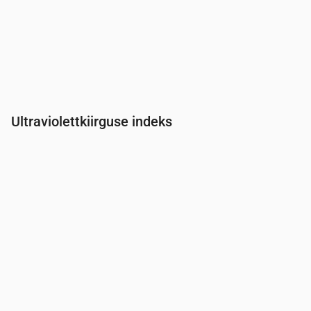
Ultraviolettkiirguse indeks
Aeg
00:00
01:00
02:00
03:00
04:00
05:00
06:00
07:0
UV-indeks
0
0
0
0
0
0
0
0.3