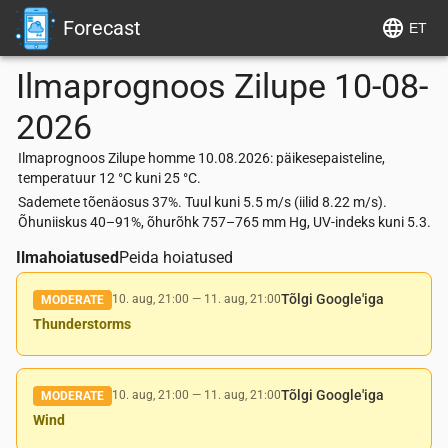
Forecast
ET
Ilmaprognoos
Zilupe
10-08-
2026
Ilmaprognoos Zilupe homme 10.08.2026: päikesepaisteline,
temperatuur 12 °C kuni 25 °C.
Sademete tõenäosus 37%. Tuul kuni 5.5 m/s (iilid 8.22 m/s).
Õhuniiskus 40–91%, õhurõhk 757–765 mm Hg, UV-indeks kuni 5.3.
Ilmahoiatused
Peida hoiatused
Tõlgi Google'iga
10. aug, 21:00
—
11. aug, 21:00
MODERATE
Thunderstorms
Tõlgi Google'iga
10. aug, 21:00
—
11. aug, 21:00
MODERATE
Wind