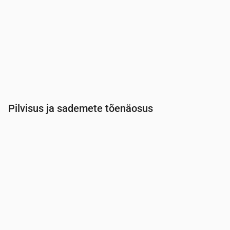
Pilvisus ja sademete tõenäosus
Aeg
00:00
01:00
02:00
03:00
04:00
05:00
Pilvisus
(%)
11
9
4
42
98
100
Vihma tõenäosus
(%)
11
13
14
18
29
30