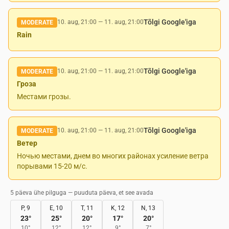
Tõlgi Google'iga
10. aug, 21:00
—
11. aug, 21:00
MODERATE
Rain
Tõlgi Google'iga
10. aug, 21:00
—
11. aug, 21:00
MODERATE
Гроза
Местами грозы.
Tõlgi Google'iga
10. aug, 21:00
—
11. aug, 21:00
MODERATE
Ветер
Ночью местами, днем во многих районах усиление ветра
порывами 15-20 м/с.
5 päeva ühe pilguga — puuduta päeva, et see avada
P, 9
E, 10
T, 11
K, 12
N, 13
23
°
25
°
20
°
17
°
20
°
10
°
12
°
12
°
9
°
7
°