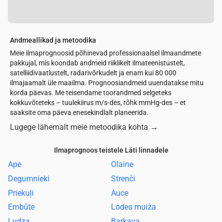
Andmeallikad ja metoodika
Meie ilmaprognoosid põhinevad professionaalsel ilmaandmete
pakkujal, mis koondab andmeid riiklikelt ilmateenistustelt,
satelliidivaatlustelt, radarivõrkudelt ja enam kui 80 000
ilmajaamalt üle maailma. Prognoosiandmeid uuendatakse mitu
korda päevas. Me teisendame toorandmed selgeteks
kokkuvõteteks – tuulekiirus m/s-des, rõhk mmHg-des – et
saaksite oma päeva enesekindlalt planeerida.
Lugege lähemalt meie metoodika kohta
→
Ilmaprognoos teistele Läti linnadele
Ape
Olaine
Degumnieki
Strenči
Priekuļi
Auce
Embūte
Lodes muiža
Ludza
Barkava