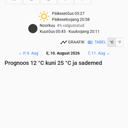
Päikesetõus
05:27
Päikeseloojang
20:58
Noorkuu
4% valgustatud
Kuutõus
00:45
·
Kuuloojang
20:11
GRAAFIK
TABEL
°C
°F
←
P, 9. Aug
E, 10. August 2026
T, 11. Aug
→
Prognoos 12 °C kuni 25 °C ja sademed
Aeg
00:00
01:00
02:00
03:00
04:00
05:00
06:
Temperatuur
(°C)
15
14
13
13
13
13
12
Sademed
(mm/h)
0
0
0
0
0
0
0