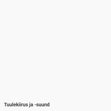
Aeg
00:00
01:00
02:00
03:00
04:00
05:00
Pilvisus
(%)
87
100
64
100
100
100
Vihma tõenäosus
(%)
43
43
34
42
43
42
Tuulekiirus ja -suund