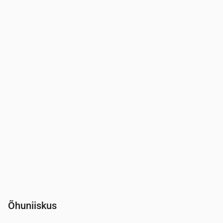
Aeg
00:00
01:00
02:00
03:00
04:00
Tuul
(m/s)
2.89
2.31
1.81
1.5
1.61
Tuuleiil
(m/s)
4.97
3.83
2.94
2.58
3
Tuule suund
(°)
W 259°
WSW 256°
WSW 254°
W 259°
W 280
Õhuniiskus