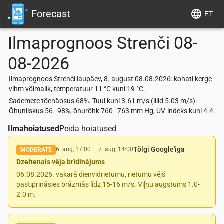
Forecast
ET
Ilmaprognoos
Strenči
08-
08-2026
Ilmaprognoos Strenči laupäev, 8. august 08.08.2026: kohati kerge
vihm võimalik, temperatuur 11 °C kuni 19 °C.
Sademete tõenäosus 68%. Tuul kuni 3.61 m/s (iilid 5.03 m/s).
Õhuniiskus 56–98%, õhurõhk 760–763 mm Hg, UV-indeks kuni 4.4.
Ilmahoiatused
Peida hoiatused
Tõlgi Google'iga
6. aug, 17:00
—
7. aug, 14:00
MODERATE
Dzeltenais vēja brīdinājums
06.08.2026. vakarā dienvidrietumu, rietumu vējš
pastiprināsies brāzmās līdz 15-16 m/s. Viļņu augstums 1.0-
2.0 m.