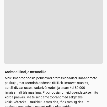
Andmeallikad ja metoodika
Meie ilmaprognoosid põhinevad professionaalsel ilmaandmete
pakkujal, mis koondab andmeid riiklikelt ilmateenistustelt,
satelliidivaatlustelt, radarivõrkudelt ja enam kui 80 000
ilmajaamalt üle maailma. Prognoosiandmeid uuendatakse mitu
korda päevas. Me teisendame toorandmed selgeteks
kokkuvõteteks – tuulekiirus m/s-des, rõhk mmHg-des – et
saaksite oma päeva enesekindlalt planeerida.