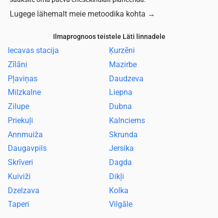
Lugege lähemalt meie metoodika kohta
→
Ilmaprognoos teistele Läti linnadele
Iecavas stacija
Ķurzēni
Zīlāni
Mazirbe
Pļaviņas
Daudzeva
Milzkalne
Liepna
Zilupe
Dubna
Priekuļi
Kalnciems
Annmuiža
Skrunda
Daugavpils
Jersika
Skrīveri
Dagda
Kuiviži
Dikļi
Dzelzava
Kolka
Taperi
Vilgāle