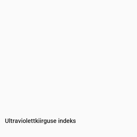
Aeg
00:00
01:00
02:00
03:00
04:00
05:00
06:00
Rõhk
(mm Hg)
760
761
761
761
761
761
761
Ultraviolettkiirguse indeks