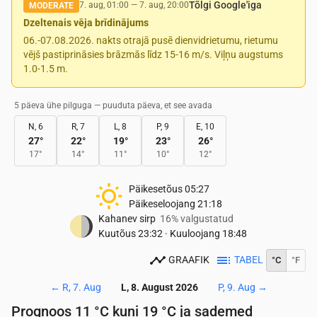
Tõlgi Google'iga
7. aug, 01:00
—
7. aug, 20:00
MODERATE
Dzeltenais vēja brīdinājums
06.-07.08.2026. nakts otrajā pusē dienvidrietumu, rietumu
vējš pastiprināsies brāzmās līdz 15-16 m/s. Viļņu augstums
1.0-1.5 m.
5 päeva ühe pilguga — puuduta päeva, et see avada
N, 6
R, 7
L, 8
P, 9
E, 10
27
°
22
°
19
°
23
°
26
°
17
°
14
°
11
°
10
°
12
°
Päikesetõus
05:27
Päikeseloojang
21:18
Kahanev sirp
16% valgustatud
Kuutõus
23:32
·
Kuuloojang
18:48
GRAAFIK
TABEL
°C
°F
←
R, 7. Aug
L, 8. August 2026
P, 9. Aug
→
Prognoos 11 °C kuni 19 °C ja sademed