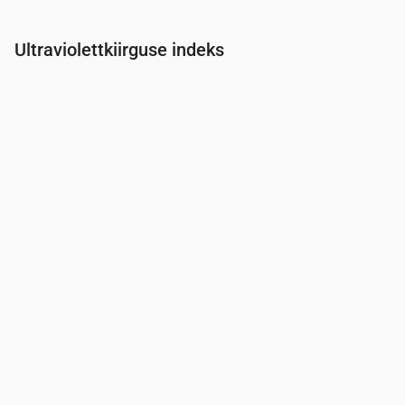
Ultraviolettkiirguse indeks
Aeg
00:00
01:00
02:00
03:00
04:00
05:00
06:00
07:0
UV-indeks
0
0
0
0
0
0
0
0.3