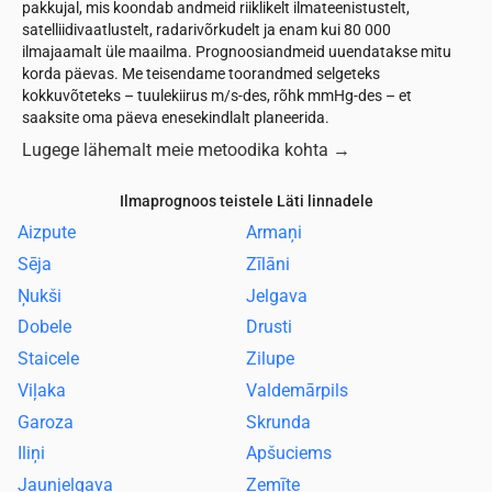
pakkujal, mis koondab andmeid riiklikelt ilmateenistustelt,
satelliidivaatlustelt, radarivõrkudelt ja enam kui 80 000
ilmajaamalt üle maailma. Prognoosiandmeid uuendatakse mitu
korda päevas. Me teisendame toorandmed selgeteks
kokkuvõteteks – tuulekiirus m/s-des, rõhk mmHg-des – et
saaksite oma päeva enesekindlalt planeerida.
Lugege lähemalt meie metoodika kohta
→
Ilmaprognoos teistele Läti linnadele
Aizpute
Armaņi
Sēja
Zīlāni
Ņukši
Jelgava
Dobele
Drusti
Staicele
Zilupe
Viļaka
Valdemārpils
Garoza
Skrunda
Iliņi
Apšuciems
Jaunjelgava
Zemīte