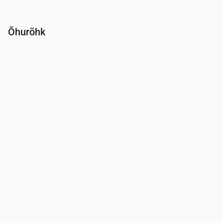
Õhurõhk
Aeg
00:00
01:00
02:00
03:00
04:00
05:00
06:00
Rõhk
(mm Hg)
763
764
764
764
764
764
764