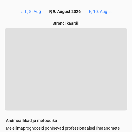
←
L, 8. Aug
P, 9. August 2026
E, 10. Aug
→
Strenči kaardil
Andmeallikad ja metoodika
Meie ilmaprognoosid põhinevad professionaalsel ilmaandmete