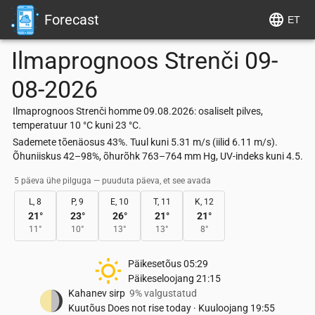
Forecast
ET
Ilmaprognoos
Strenči
09-
08-2026
Ilmaprognoos Strenči homme 09.08.2026: osaliselt pilves,
temperatuur 10 °C kuni 23 °C.
Sademete tõenäosus 43%. Tuul kuni 5.31 m/s (iilid 6.11 m/s).
Õhuniiskus 42–98%, õhurõhk 763–764 mm Hg, UV-indeks kuni 4.5.
5 päeva ühe pilguga — puuduta päeva, et see avada
L, 8
P, 9
E, 10
T, 11
K, 12
21
°
23
°
26
°
21
°
21
°
11
°
10
°
13
°
13
°
8
°
Päikesetõus
05:29
Päikeseloojang
21:15
Kahanev sirp
9% valgustatud
Kuutõus
Does not rise today
·
Kuuloojang
19:55