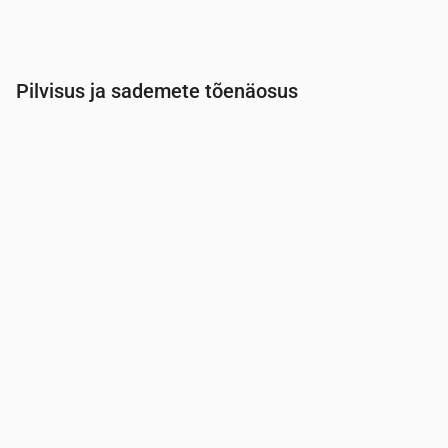
Pilvisus ja sademete tõenäosus
Aeg
00:00
01:00
02:00
03:00
04:00
05:00
Pilvisus
(%)
20
100
100
100
100
100
Vihma tõenäosus
(%)
21
42
43
42
42
42