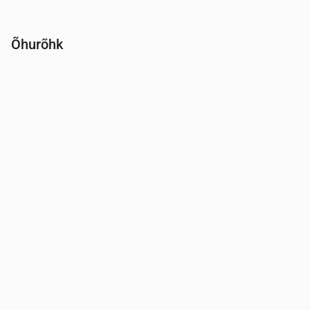
Õhurõhk
Aeg
00:00
01:00
02:00
03:00
04:00
05:00
06:00
Rõhk
(mm Hg)
759
759
759
758
758
759
759