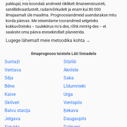
pakkujal, mis koondab andmeid riiklikelt ilmateenistustelt,
satelliidivaatlustelt, radarivõrkudelt ja enam kui 80 000
ilmajaamalt üle maailma. Prognoosiandmeid uuendatakse mitu
korda päevas. Me teisendame toorandmed selgeteks
kokkuvõteteks – tuulekiirus m/s-des, rõhk mmHg-des – et
saaksite oma päeva enesekindlalt planeerida.
Lugege lähemalt meie metoodika kohta
→
Ilmaprognoos teistele Läti linnadele
Suntaži
Stūrīši
Ventava
Aknīste
Sēja
Saka
Bēne
Līdumnieki
Kaive
Urga
Skrīveri
Ventspils
Balvu stacija
Ķekava
Jelgava
Daugavpils
Sigulda
Dzērumi