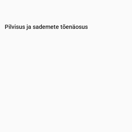
Pilvisus ja sademete tõenäosus
Aeg
00:00
01:00
02:00
03:00
04:00
05:00
Pilvisus
(%)
73
90
100
93
70
20
Vihma tõenäosus
(%)
30
61
41
30
25
22