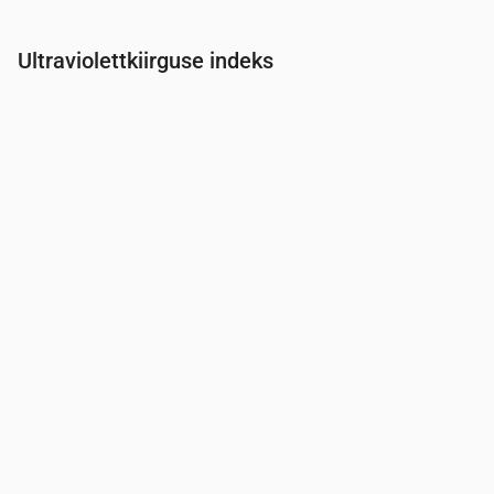
Ultraviolettkiirguse indeks
Aeg
00:00
01:00
02:00
03:00
04:00
05:00
06:00
07:0
UV-indeks
0
0
0
0
0
0
0
0.1