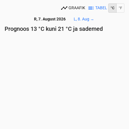
GRAAFIK
TABEL
°C
°F
R, 7. August 2026
L, 8. Aug
→
Prognoos 13 °C kuni 21 °C ja sademed
Aeg
00:00
01:00
02:00
03:00
04:00
05:00
06:
Temperatuur
(°C)
16
16
15
16
15
15
14
Sademed
(mm/h)
0.11
0.54
0.03
0
0
0
0