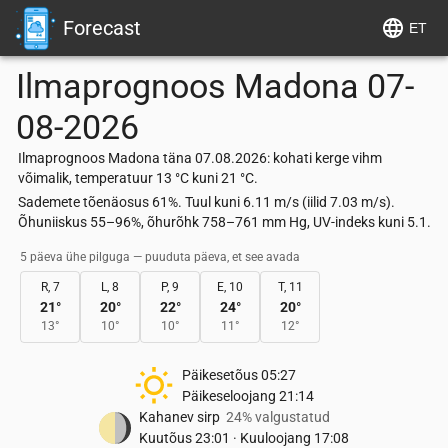
Forecast
ET
Ilmaprognoos
Madona
07-
08-2026
Ilmaprognoos Madona täna 07.08.2026: kohati kerge vihm
võimalik, temperatuur 13 °C kuni 21 °C.
Sademete tõenäosus 61%. Tuul kuni 6.11 m/s (iilid 7.03 m/s).
Õhuniiskus 55–96%, õhurõhk 758–761 mm Hg, UV-indeks kuni 5.1.
5 päeva ühe pilguga — puuduta päeva, et see avada
R, 7
L, 8
P, 9
E, 10
T, 11
21
°
20
°
22
°
24
°
20
°
13
°
10
°
10
°
11
°
12
°
Päikesetõus
05:27
Päikeseloojang
21:14
Kahanev sirp
24% valgustatud
Kuutõus
23:01
·
Kuuloojang
17:08