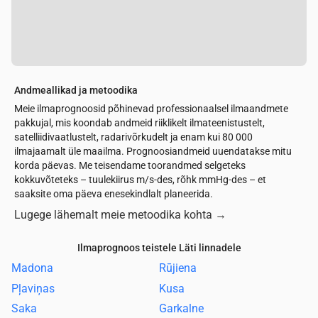
Andmeallikad ja metoodika
Meie ilmaprognoosid põhinevad professionaalsel ilmaandmete
pakkujal, mis koondab andmeid riiklikelt ilmateenistustelt,
satelliidivaatlustelt, radarivõrkudelt ja enam kui 80 000
ilmajaamalt üle maailma. Prognoosiandmeid uuendatakse mitu
korda päevas. Me teisendame toorandmed selgeteks
kokkuvõteteks – tuulekiirus m/s-des, rõhk mmHg-des – et
saaksite oma päeva enesekindlalt planeerida.
Lugege lähemalt meie metoodika kohta
→
Ilmaprognoos teistele Läti linnadele
Madona
Rūjiena
Pļaviņas
Kusa
Saka
Garkalne