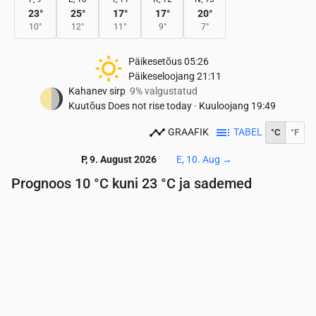
23
°
25
°
17
°
17
°
20
°
10
°
12
°
11
°
9
°
7
°
Päikesetõus
05:26
Päikeseloojang
21:11
Kahanev sirp
9% valgustatud
Kuutõus
Does not rise today
·
Kuuloojang
19:49
GRAAFIK
TABEL
°C
°F
P, 9. August 2026
E, 10. Aug
→
Prognoos 10 °C kuni 23 °C ja sademed
Aeg
00:00
01:00
02:00
03:00
04:00
05:00
06:
Temperatuur
(°C)
11
11
10
10
10
10
10
Sademed
(mm/h)
0
0
0
0
0
0
0