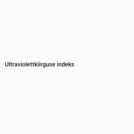
Ultraviolettkiirguse indeks
Aeg
00:00
01:00
02:00
03:00
04:00
05:00
06:00
07:0
UV-indeks
0
0
0
0
0
0
0
0.3