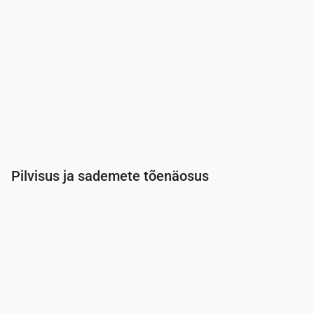
Pilvisus ja sademete tõenäosus
Aeg
00:00
01:00
02:00
03:00
04:00
05:00
Pilvisus
(%)
3
100
100
100
100
100
Vihma tõenäosus
(%)
20
42
42
42
43
43