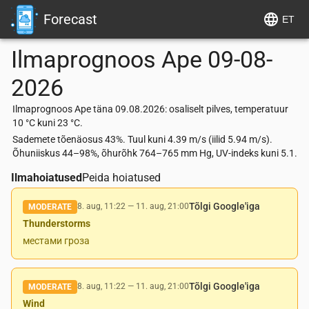
Forecast
ET
Ilmaprognoos
Ape
09-08-
2026
Ilmaprognoos Ape täna 09.08.2026: osaliselt pilves, temperatuur
10 °C kuni 23 °C.
Sademete tõenäosus 43%. Tuul kuni 4.39 m/s (iilid 5.94 m/s).
Õhuniiskus 44–98%, õhurõhk 764–765 mm Hg, UV-indeks kuni 5.1.
Ilmahoiatused
Peida hoiatused
Tõlgi Google'iga
8. aug, 11:22
—
11. aug, 21:00
MODERATE
Thunderstorms
местами гроза
Tõlgi Google'iga
8. aug, 11:22
—
11. aug, 21:00
MODERATE
Wind