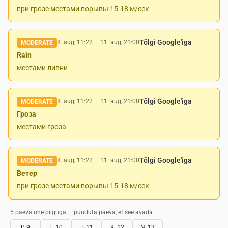
при грозе местами порывы 15-18 м/сек
Tõlgi Google'iga
8. aug, 11:22
—
11. aug, 21:00
MODERATE
Rain
местами ливни
Tõlgi Google'iga
8. aug, 11:22
—
11. aug, 21:00
MODERATE
Гроза
местами гроза
Tõlgi Google'iga
8. aug, 11:22
—
11. aug, 21:00
MODERATE
Ветер
при грозе местами порывы 15-18 м/сек
5 päeva ühe pilguga — puuduta päeva, et see avada
P, 9
E, 10
T, 11
K, 12
N, 13