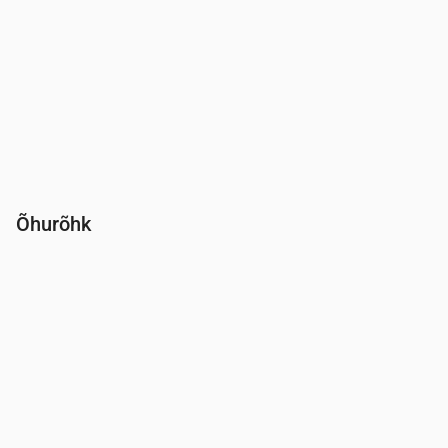
Õhurõhk
Aeg
00:00
01:00
02:00
03:00
04:00
05:00
06:00
Rõhk
(mm Hg)
764
764
764
765
765
765
765