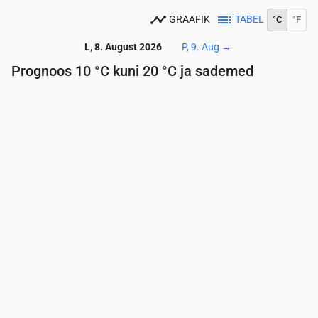
GRAAFIK
TABEL
°C
°F
L, 8. August 2026
P, 9. Aug
→
Prognoos 10 °C kuni 20 °C ja sademed
Aeg
00:00
01:00
02:00
03:00
04:00
05:00
06:
Temperatuur
(°C)
13
14
12
11
10
10
10
Sademed
(mm/h)
0
0
0
0
0
0
0