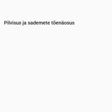
Pilvisus ja sademete tõenäosus
Aeg
00:00
01:00
02:00
03:00
04:00
05:00
Pilvisus
(%)
74
52
43
14
19
26
Vihma tõenäosus
(%)
20
13
14
13
15
17