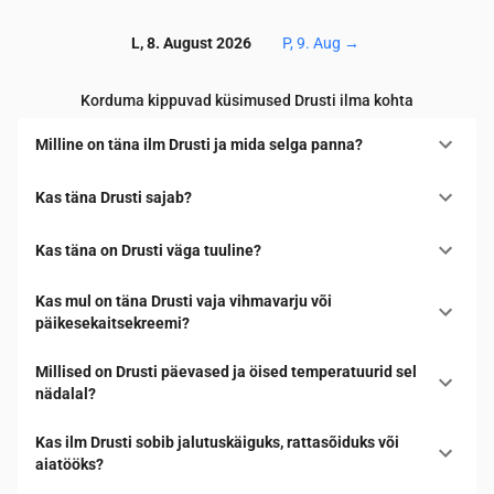
L, 8. August 2026
P, 9. Aug
→
Korduma kippuvad küsimused Drusti ilma kohta
Milline on täna ilm Drusti ja mida selga panna?
Kas täna Drusti sajab?
Kas täna on Drusti väga tuuline?
Kas mul on täna Drusti vaja vihmavarju või
päikesekaitsekreemi?
Millised on Drusti päevased ja öised temperatuurid sel
nädalal?
Kas ilm Drusti sobib jalutuskäiguks, rattasõiduks või
aiatööks?