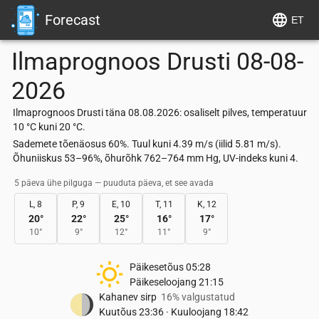
Forecast
ET
Ilmaprognoos
Drusti
08-08-
2026
Ilmaprognoos Drusti täna 08.08.2026: osaliselt pilves, temperatuur
10 °C kuni 20 °C.
Sademete tõenäosus 60%. Tuul kuni 4.39 m/s (iilid 5.81 m/s).
Õhuniiskus 53–96%, õhurõhk 762–764 mm Hg, UV-indeks kuni 4.
5 päeva ühe pilguga — puuduta päeva, et see avada
L, 8
P, 9
E, 10
T, 11
K, 12
20
°
22
°
25
°
16
°
17
°
10
°
9
°
12
°
11
°
9
°
Päikesetõus
05:28
Päikeseloojang
21:15
Kahanev sirp
16% valgustatud
Kuutõus
23:36
·
Kuuloojang
18:42