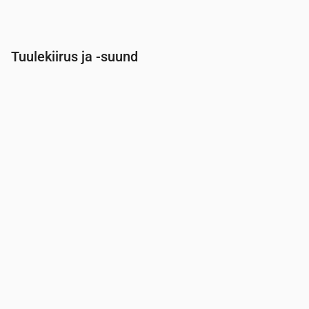
Tuulekiirus ja -suund
Aeg
00:00
01:00
02:00
03:00
04:00
Tuul
(m/s)
2.61
2.61
2.81
2.5
2.31
Tuuleiil
(m/s)
4.92
4.69
5.25
4.89
4.83
Tuule suund
(°)
WSW 257°
W 259°
W 262°
WSW 250°
SW 23