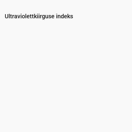
Ultraviolettkiirguse indeks
Aeg
00:00
01:00
02:00
03:00
04:00
05:00
06:00
07:0
UV-indeks
0
0
0
0
0
0
0
0.3