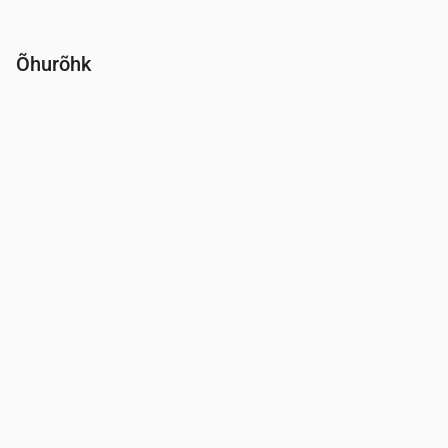
Õhurõhk
Aeg
00:00
01:00
02:00
03:00
04:00
05:00
06:00
Rõhk
(mm Hg)
762
762
762
762
762
762
762