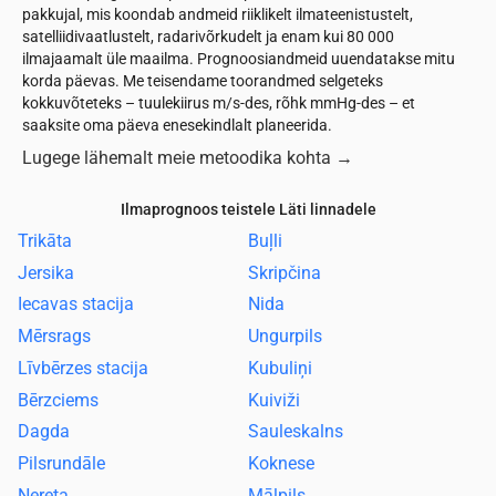
pakkujal, mis koondab andmeid riiklikelt ilmateenistustelt,
satelliidivaatlustelt, radarivõrkudelt ja enam kui 80 000
ilmajaamalt üle maailma. Prognoosiandmeid uuendatakse mitu
korda päevas. Me teisendame toorandmed selgeteks
kokkuvõteteks – tuulekiirus m/s-des, rõhk mmHg-des – et
saaksite oma päeva enesekindlalt planeerida.
Lugege lähemalt meie metoodika kohta
→
Ilmaprognoos teistele Läti linnadele
Trikāta
Buļli
Jersika
Skripčina
Iecavas stacija
Nida
Mērsrags
Ungurpils
Līvbērzes stacija
Kubuliņi
Bērzciems
Kuiviži
Dagda
Sauleskalns
Pilsrundāle
Koknese
Nereta
Mālpils