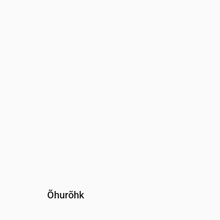
Aeg
00:00
01:00
02:00
03:00
04:00
05:0
Niiskus
(%)
80
86
90
91
92
93
Õhurõhk