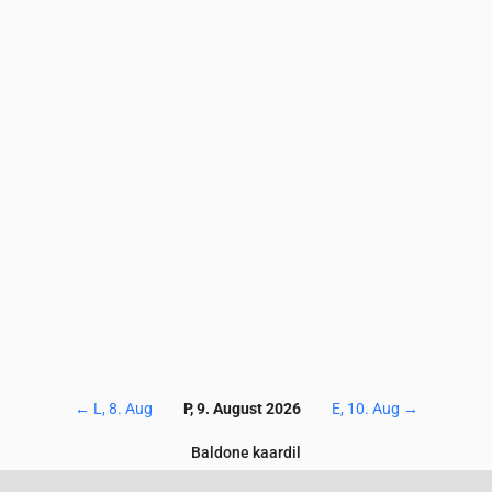
6.1
6.6
5.6
5.2
5.6
5.3
4.8
4.6
4.7
4.5
9.4
9.5
9.2
9.6
9
8.9
8.6
8.3
8.3
7.2
45
42
43
49
56
59
64
67
69
73
3.9
4.3
5.4
5.6
4.5
3.8
3.2
2.1
1.8
2
0.4
0.5
0.6
0.7
0.8
0.7
0.6
0.5
0.5
0.5
1
130
132
139
152
150
145
143
142
142
14
←
L, 8. Aug
P, 9. August 2026
E, 10. Aug
→
Baldone kaardil