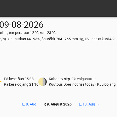
09-08-2026
ine, temperatuur 12 °C kuni 23 °C.
4 m/s). Õhuniiskus 44–93%, õhurõhk 764–765 mm Hg, UV-indeks kuni 4.9.
Päikesetõus
05:38
Kahanev sirp
9% valgustatud
Päikeseloojang
21:16
Kuutõus
Does not rise today
·
Kuuloojang
←
L, 8. Aug
P, 9. August 2026
E, 10. Aug
→