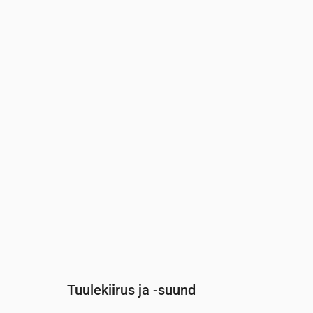
Aeg
00:00
01:00
02:00
03:00
0
Pilvisus
(%)
3
5
5
9
1
Vihma tõenäosus
(%)
9
12
14
14
1
Tuulekiirus ja -suund