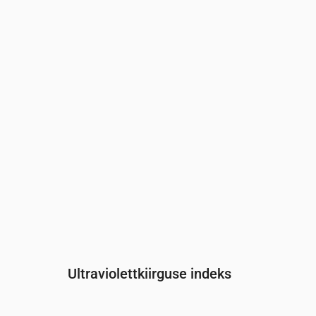
Aeg
00:00
01:00
02:00
03:00
04:00
0
Rõhk
(mm Hg)
764
764
764
764
764
7
Ultraviolettkiirguse indeks