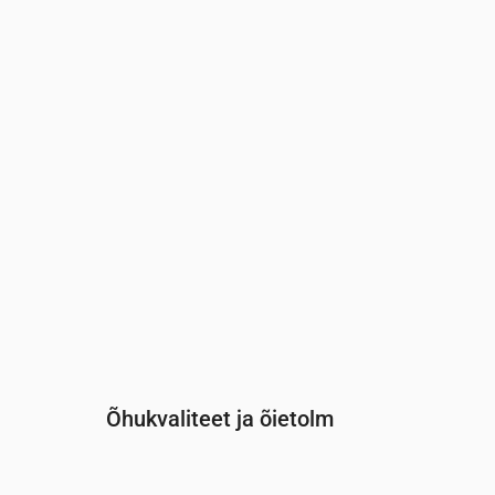
Aeg
00:00
01:00
02:00
03:00
04:00
05:00
UV-indeks
0
0
0
0
0
0
Õhukvaliteet ja õietolm
Aeg
00:00
01:00
02:00
03:00
04: