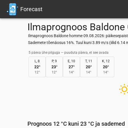
Forecast
Ilmaprognoos
Baldone
Ilmaprognoos Baldone homme 09.08.2026: päikesepaistel
Sademete tõenäosus 16%. Tuul kuni 3.89 m/s (iilid 6.1
5 päeva ühe pilguga — puuduta päeva, et see avada
L, 8
P, 9
E, 10
T, 11
K, 12
22
°
23
°
27
°
20
°
20
°
12
°
12
°
14
°
14
°
14
°
Prognoos 12 °C kuni 23 °C ja sademed