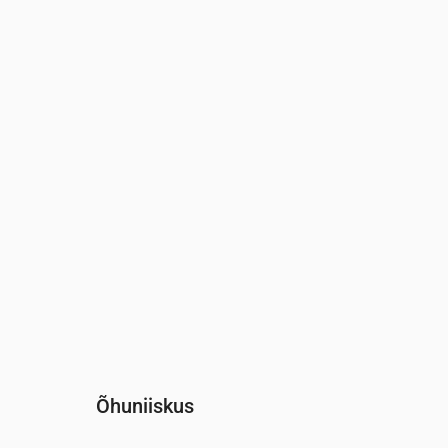
Aeg
00:00
01:00
02:00
0
Tuul
(m/s)
3.31
2.89
2.69
2
Tuuleiil
(m/s)
6.14
5.39
5.17
4
Tuule suund
(°)
WSW 258°
WSW 242°
SW 227°
S
Õhuniiskus