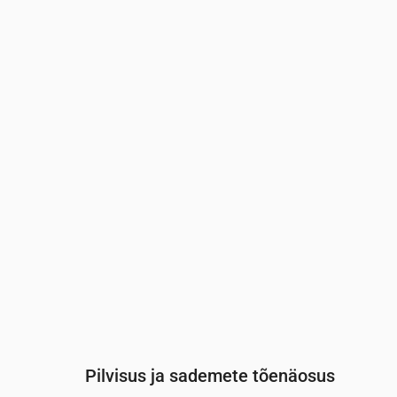
Aeg
00:00
01:00
02:00
03:00
04:0
Temperatuur
(°C)
14
13
13
13
12
Sademed
(mm/h)
0
0
0
0
0
Pilvisus ja sademete tõenäosus