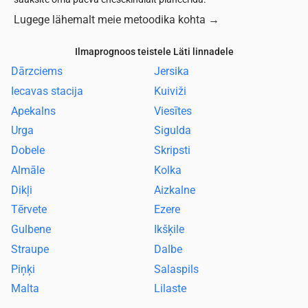
Lugege lähemalt meie metoodika kohta
→
Ilmaprognoos teistele Läti linnadele
Dārzciems
Jersika
Iecavas stacija
Kuiviži
Apekalns
Viesītes
Urga
Sigulda
Dobele
Skripsti
Almāle
Kolka
Dikļi
Aizkalne
Tērvete
Ezere
Gulbene
Ikšķile
Straupe
Dalbe
Piņķi
Salaspils
Malta
Lilaste