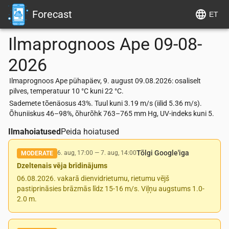
Forecast
ET
Ilmaprognoos
Ape
09-08-
2026
Ilmaprognoos Ape pühapäev, 9. august 09.08.2026: osaliselt
pilves, temperatuur 10 °C kuni 22 °C.
Sademete tõenäosus 43%. Tuul kuni 3.19 m/s (iilid 5.36 m/s).
Õhuniiskus 46–98%, õhurõhk 763–765 mm Hg, UV-indeks kuni 5.
Ilmahoiatused
Peida hoiatused
Tõlgi Google'iga
6. aug, 17:00
—
7. aug, 14:00
MODERATE
Dzeltenais vēja brīdinājums
06.08.2026. vakarā dienvidrietumu, rietumu vējš
pastiprināsies brāzmās līdz 15-16 m/s. Viļņu augstums 1.0-
2.0 m.