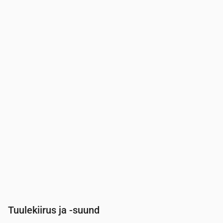
Aeg
00:00
01:00
02:00
03:00
04:00
05:00
Pilvisus
(%)
100
100
100
100
100
100
Vihma tõenäosus
(%)
42
42
42
42
42
42
Tuulekiirus ja -suund