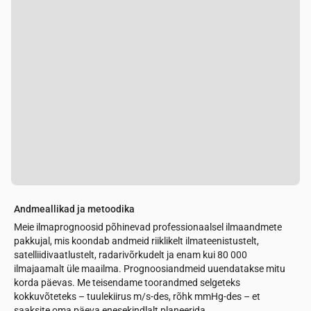
Andmeallikad ja metoodika
Meie ilmaprognoosid põhinevad professionaalsel ilmaandmete
pakkujal, mis koondab andmeid riiklikelt ilmateenistustelt,
satelliidivaatlustelt, radarivõrkudelt ja enam kui 80 000
ilmajaamalt üle maailma. Prognoosiandmeid uuendatakse mitu
korda päevas. Me teisendame toorandmed selgeteks
kokkuvõteteks – tuulekiirus m/s-des, rõhk mmHg-des – et
saaksite oma päeva enesekindlalt planeerida.