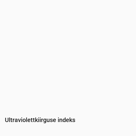
Aeg
00:00
01:00
02:00
03:00
04:00
05:00
06:00
Rõhk
(mm Hg)
763
764
764
764
764
764
765
Ultraviolettkiirguse indeks