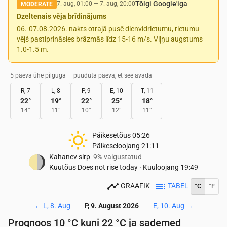
Tõlgi Google'iga
7. aug, 01:00
—
7. aug, 20:00
MODERATE
Dzeltenais vēja brīdinājums
06.-07.08.2026. nakts otrajā pusē dienvidrietumu, rietumu
vējš pastiprināsies brāzmās līdz 15-16 m/s. Viļņu augstums
1.0-1.5 m.
5 päeva ühe pilguga — puuduta päeva, et see avada
R, 7
L, 8
P, 9
E, 10
T, 11
22
°
19
°
22
°
25
°
18
°
14
°
11
°
10
°
12
°
11
°
Päikesetõus
05:26
Päikeseloojang
21:11
Kahanev sirp
9% valgustatud
Kuutõus
Does not rise today
·
Kuuloojang
19:49
GRAAFIK
TABEL
°C
°F
←
L, 8. Aug
P, 9. August 2026
E, 10. Aug
→
Prognoos 10 °C kuni 22 °C ja sademed