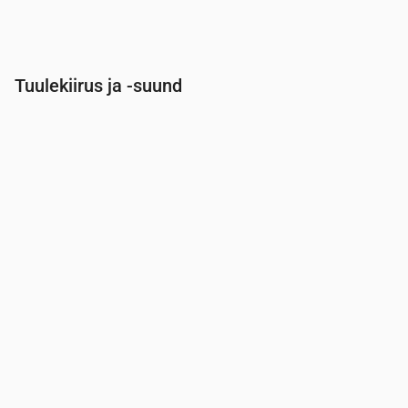
Tuulekiirus ja -suund
Aeg
00:00
01:00
02:00
03:00
04
Tuul
(m/s)
1.31
2.11
2.31
2.11
2.
Tuuleiil
(m/s)
2.72
4.11
4.31
4.14
4.
Tuule suund
(°)
SSW 206°
WSW 240°
SW 235°
WSW 238°
W