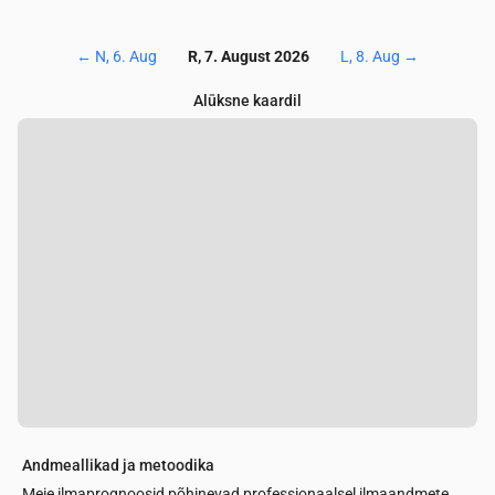
←
N, 6. Aug
R, 7. August 2026
L, 8. Aug
→
Alūksne kaardil
Andmeallikad ja metoodika
Meie ilmaprognoosid põhinevad professionaalsel ilmaandmete