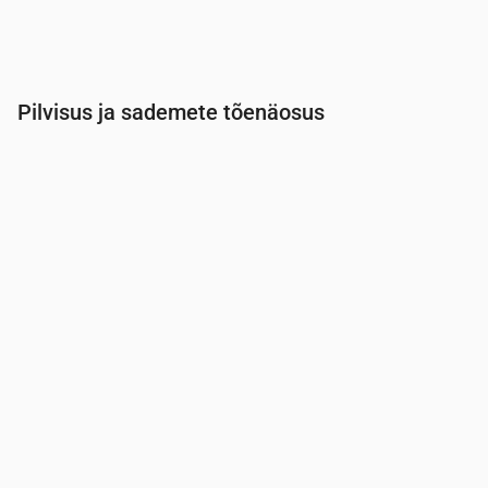
Pilvisus ja sademete tõenäosus
Aeg
00:00
01:00
02:00
03:00
04:00
05:00
Pilvisus
(%)
54
74
81
100
100
100
Vihma tõenäosus
(%)
29
74
58
43
42
42