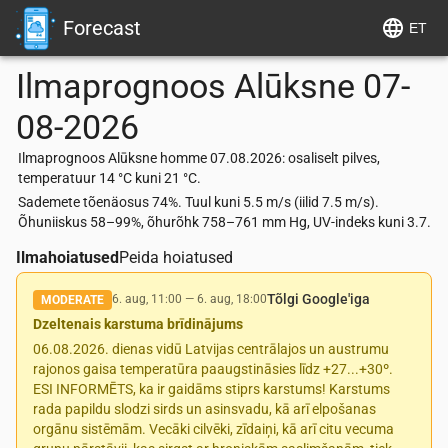
Forecast
ET
Ilmaprognoos
Alūksne
07-
08-2026
Ilmaprognoos Alūksne homme 07.08.2026: osaliselt pilves,
temperatuur 14 °C kuni 21 °C.
Sademete tõenäosus 74%. Tuul kuni 5.5 m/s (iilid 7.5 m/s).
Õhuniiskus 58–99%, õhurõhk 758–761 mm Hg, UV-indeks kuni 3.7.
Ilmahoiatused
Peida hoiatused
Tõlgi Google'iga
6. aug, 11:00
—
6. aug, 18:00
MODERATE
Dzeltenais karstuma brīdinājums
06.08.2026. dienas vidū Latvijas centrālajos un austrumu
rajonos gaisa temperatūra paaugstināsies līdz +27...+30º.
ESI INFORMĒTS, ka ir gaidāms stiprs karstums! Karstums
rada papildu slodzi sirds un asinsvadu, kā arī elpošanas
orgānu sistēmām. Vecāki cilvēki, zīdaiņi, kā arī citu vecuma