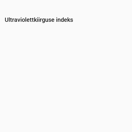
Ultraviolettkiirguse indeks
Aeg
00:00
01:00
02:00
03:00
04:00
05:00
06:00
07:0
UV-indeks
0
0
0
0
0
0
0
0.3