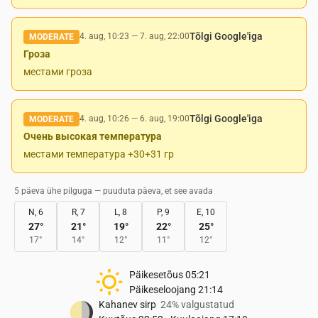
Tõlgi Google'iga
4. aug, 10:23
—
7. aug, 22:00
MODERATE
Гроза
местами гроза
Tõlgi Google'iga
4. aug, 10:26
—
6. aug, 19:00
MODERATE
Очень высокая температура
местами температура +30+31 гр
5 päeva ühe pilguga — puuduta päeva, et see avada
N, 6
R, 7
L, 8
P, 9
E, 10
27
°
21
°
19
°
22
°
25
°
17
°
14
°
12
°
11
°
12
°
Päikesetõus
05:21
Päikeseloojang
21:14
Kahanev sirp
24% valgustatud