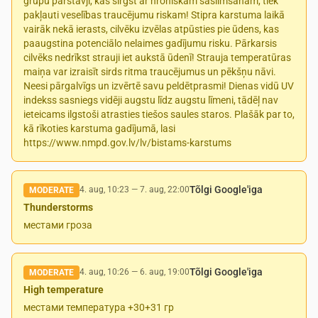
grupu pārstāvji, kas sirgst ar hroniskām saslimšanām, tiek
pakļauti veselības traucējumu riskam! Stipra karstuma laikā
vairāk nekā ierasts, cilvēku izvēlas atpūsties pie ūdens, kas
paaugstina potenciālo nelaimes gadījumu risku. Pārkarsis
cilvēks nedrīkst strauji iet aukstā ūdenī! Strauja temperatūras
maiņa var izraisīt sirds ritma traucējumus un pēkšņu nāvi.
Neesi pārgalvīgs un izvērtē savu peldētprasmi! Dienas vidū UV
indekss sasniegs vidēji augstu līdz augstu līmeni, tādēļ nav
ieteicams ilgstoši atrasties tiešos saules staros. Plašāk par to,
kā rīkoties karstuma gadījumā, lasi
https://www.nmpd.gov.lv/lv/bistams-karstums
Tõlgi Google'iga
4. aug, 10:23
—
7. aug, 22:00
MODERATE
Thunderstorms
местами гроза
Tõlgi Google'iga
4. aug, 10:26
—
6. aug, 19:00
MODERATE
High temperature
местами температура +30+31 гр