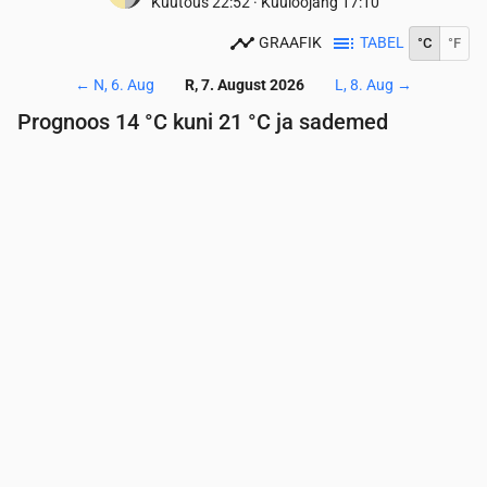
Kuutõus
22:52
·
Kuuloojang
17:10
GRAAFIK
TABEL
°C
°F
←
N, 6. Aug
R, 7. August 2026
L, 8. Aug
→
Prognoos 14 °C kuni 21 °C ja sademed
Aeg
00:00
01:00
02:00
03:00
04:00
05:00
06:
Temperatuur
(°C)
18
18
17
17
17
16
16
Sademed
(mm/h)
0.03
1.46
0.42
0
0
0
0