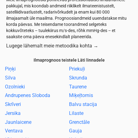
pakkujal, mis koondab andmeid riiklikelt ilmateenistustelt,
satelliidivaatlustelt, radarivõrkudelt ja enam kui 80 000
ilmajaamalt üle maailma. Prognoosiandmeid uuendatakse mitu
korda päevas. Me teisendame toorandmed selgeteks
kokkuvõteteks – tuulekiirus m/s-des, rõhk mmHg-des – et
saaksite oma päeva enesekindlalt planeerida.
Lugege lähemalt meie metoodika kohta
→
Ilmaprognoos teistele Läti linnadele
Piņķi
Priekuļi
Silva
Skrunda
Ozolnieki
Taurene
Andrupenes Sloboda
Miķeļtornis
Skrīveri
Balvu stacija
Jersika
Lilaste
Jaunlaicene
Grenctāle
Ventava
Gauja