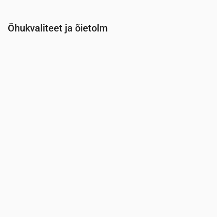
Õhukvaliteet ja õietolm
Aeg
00:00
01:00
02:00
03:00
04:00
05:00
0
PM2.5
(µg/m³)
5.3
4.7
4.7
4.6
4.1
4.2
4.
PM10
(µg/m³)
8
7.4
7
6.8
6.4
7
7.
Osoon (O₃)
(µg/m³)
67
64
62
62
61
61
6
NO₂
(µg/m³)
1.2
1.2
1.1
1.1
1.1
1.1
1.
SO₂
(µg/m³)
0.1
0.1
0.1
0.1
0.1
0.1
0.
CO
(µg/m³)
125
119
117
116
117
117
1