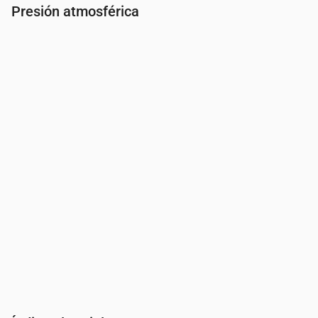
Presión atmosférica
Hora
00:00
01:00
02:00
03:00
04:00
05:00
06:0
Presión
(mm Hg)
761
761
761
762
762
763
763