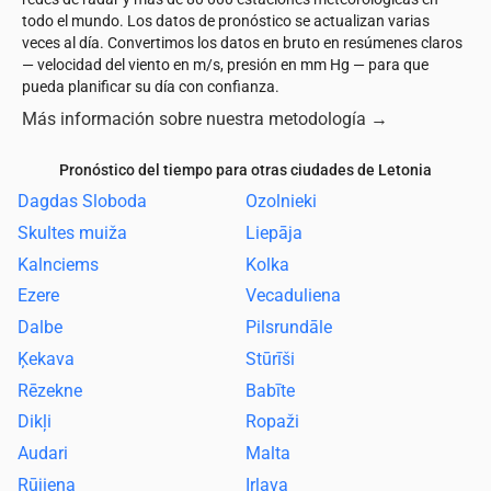
todo el mundo. Los datos de pronóstico se actualizan varias
veces al día. Convertimos los datos en bruto en resúmenes claros
— velocidad del viento en m/s, presión en mm Hg — para que
pueda planificar su día con confianza.
Más información sobre nuestra metodología
→
Pronóstico del tiempo para otras ciudades de Letonia
Dagdas Sloboda
Ozolnieki
Skultes muiža
Liepāja
Kalnciems
Kolka
Ezere
Vecaduliena
Dalbe
Pilsrundāle
Ķekava
Stūrīši
Rēzekne
Babīte
Dikļi
Ropaži
Audari
Malta
Rūjiena
Irlava