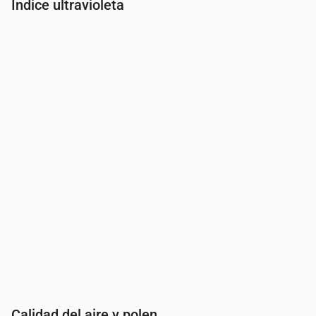
Índice ultravioleta
Hora
00:00
01:00
02:00
03:00
04:00
05:00
06:00
07:00
Índice UV
0
0
0
0
0
0
0
0.2
Calidad del aire y polen