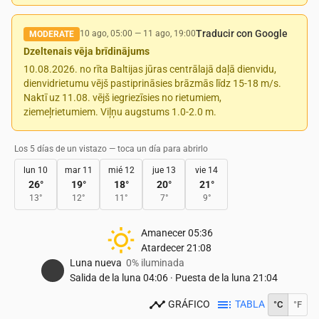
Traducir con Google
10 ago, 05:00
—
11 ago, 19:00
MODERATE
Dzeltenais vēja brīdinājums
10.08.2026. no rīta Baltijas jūras centrālajā daļā dienvidu,
dienvidrietumu vējš pastiprināsies brāzmās līdz 15-18 m/s.
Naktī uz 11.08. vējš iegriezīsies no rietumiem,
ziemeļrietumiem. Viļņu augstums 1.0-2.0 m.
Los 5 días de un vistazo — toca un día para abrirlo
lun 10
mar 11
mié 12
jue 13
vie 14
26
°
19
°
18
°
20
°
21
°
13
°
12
°
11
°
7
°
9
°
Amanecer
05:36
Atardecer
21:08
Luna nueva
0% iluminada
Salida de la luna
04:06
·
Puesta de la luna
21:04
GRÁFICO
TABLA
°C
°F