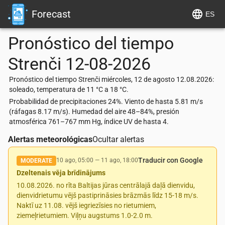
Forecast
ES
Pronóstico del tiempo
Strenči
12-08-2026
Pronóstico del tiempo Strenči miércoles, 12 de agosto 12.08.2026:
soleado, temperatura de 11 °C a 18 °C.
Probabilidad de precipitaciones 24%. Viento de hasta 5.81 m/s
(ráfagas 8.17 m/s). Humedad del aire 48–84%, presión
atmosférica 761–767 mm Hg, índice UV de hasta 4.
Alertas meteorológicas
Ocultar alertas
Traducir con Google
10 ago, 05:00
—
11 ago, 18:00
MODERATE
Dzeltenais vēja brīdinājums
10.08.2026. no rīta Baltijas jūras centrālajā daļā dienvidu,
dienvidrietumu vējš pastiprināsies brāzmās līdz 15-18 m/s.
Naktī uz 11.08. vējš iegriezīsies no rietumiem,
ziemeļrietumiem. Viļņu augstums 1.0-2.0 m.