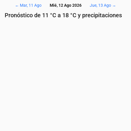
←
Mar, 11 Ago
Mié, 12 Ago 2026
Jue, 13 Ago
→
Pronóstico de 11 °C a 18 °C y precipitaciones
Hora
00:00
01:00
02:00
03:00
04:00
05:
Temperatura
(°C)
12
12
11
11
11
12
Precipitaciones
(mm/h)
0
0
0
0
0
0