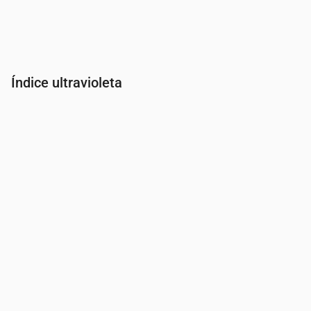
Índice ultravioleta
Hora
00:00
01:00
02:00
03:00
04:00
05:00
06:00
07:00
Índice UV
0
0
0
0
0
0
0
0.3