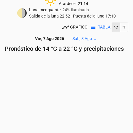
Atardecer
21:14
Luna menguante
24% iluminada
Salida de la luna
22:52
·
Puesta de la luna
17:10
GRÁFICO
TABLA
°C
°F
Vie, 7 Ago 2026
Sáb, 8 Ago
→
Pronóstico de 14 °C a 22 °C y precipitaciones
Hora
00:00
01:00
02:00
03:00
04:00
05:
Temperatura
(°C)
17
17
17
16
16
16
Precipitaciones
(mm/h)
0.46
0.32
0.03
0
0
0