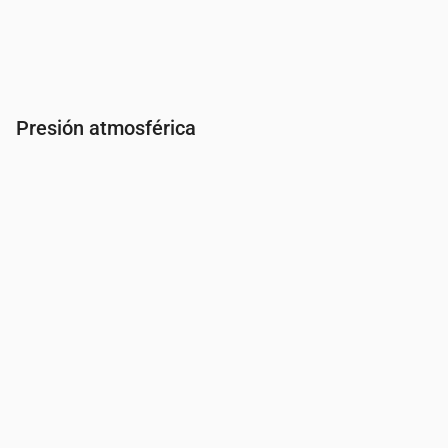
Presión atmosférica
Hora
00:00
01:00
02:00
03:00
04:00
05:00
06:0
Presión
(mm Hg)
758
758
758
758
758
758
758