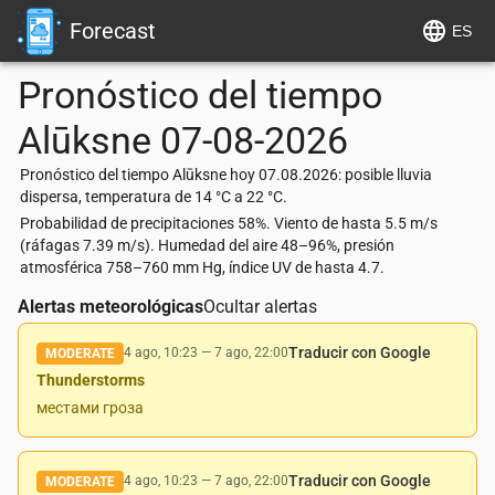
Forecast
ES
Pronóstico del tiempo
Alūksne
07-08-2026
Pronóstico del tiempo Alūksne hoy 07.08.2026: posible lluvia
dispersa, temperatura de 14 °C a 22 °C.
Probabilidad de precipitaciones 58%. Viento de hasta 5.5 m/s
(ráfagas 7.39 m/s). Humedad del aire 48–96%, presión
atmosférica 758–760 mm Hg, índice UV de hasta 4.7.
Alertas meteorológicas
Ocultar alertas
Traducir con Google
4 ago, 10:23
—
7 ago, 22:00
MODERATE
Thunderstorms
местами гроза
Traducir con Google
4 ago, 10:23
—
7 ago, 22:00
MODERATE