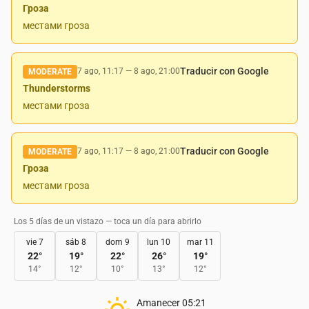
Гроза
местами гроза
Traducir con Google
7 ago, 11:17
—
8 ago, 21:00
MODERATE
Thunderstorms
местами гроза
Traducir con Google
7 ago, 11:17
—
8 ago, 21:00
MODERATE
Гроза
местами гроза
Los 5 días de un vistazo — toca un día para abrirlo
vie 7
sáb 8
dom 9
lun 10
mar 11
22
°
19
°
22
°
26
°
19
°
14
°
12
°
10
°
13
°
12
°
Amanecer
05:21