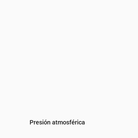
Hora
00:00
01:00
02:00
03:00
04:00
05
Humedad
(%)
92
94
97
97
97
90
Presión atmosférica