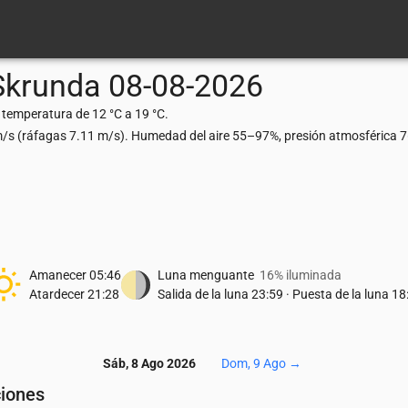
Skrunda
08-08-2026
 temperatura de 12 °C a 19 °C.
 m/s (ráfagas 7.11 m/s). Humedad del aire 55–97%, presión atmosférica 
Amanecer
05:46
Luna menguante
16% iluminada
Atardecer
21:28
Salida de la luna
23:59
·
Puesta de la luna
18
Sáb, 8 Ago 2026
Dom, 9 Ago
→
ciones