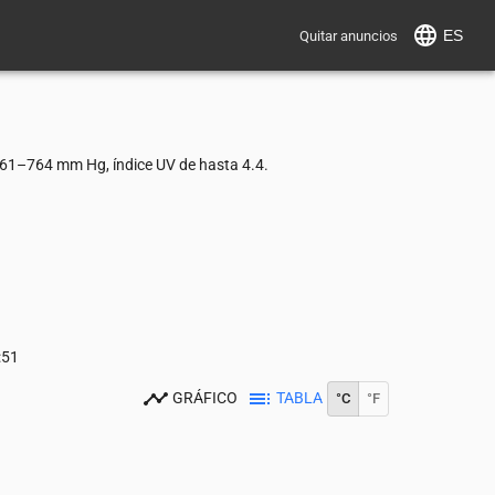
ES
Quitar anuncios
761–764 mm Hg, índice UV de hasta 4.4.
:51
GRÁFICO
TABLA
°C
°F