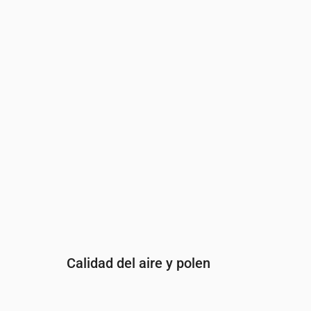
Hora
00:00
01:00
02:00
03:00
04:00
05:00
Índice UV
0
0
0
0
0
0
Calidad del aire y polen
Hora
00:00
01:00
02:00
03:00
04: