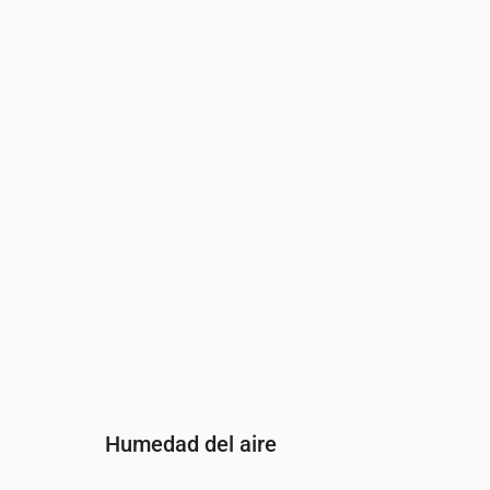
Hora
00:00
01:00
02:0
Viento
(m/s)
2.69
2.61
2.61
Ráfaga de viento
(m/s)
5.67
5.47
5.47
Dirección del viento
(°)
SSO 202°
SSO 200°
SSO 
Humedad del aire