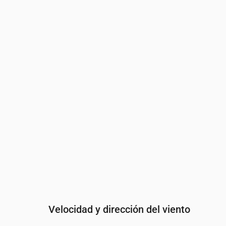
Hora
00:00
01:00
02:00
03:
Nubosidad
(%)
13
22
14
100
Probabilidad de lluvia
(%)
15
21
21
42
Velocidad y dirección del viento