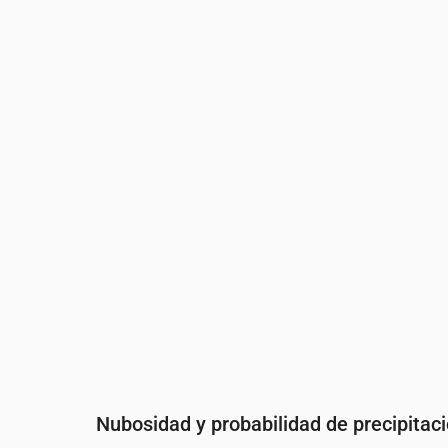
Hora
00:00
01:00
02:00
03:00
Temperatura
(°C)
12
12
12
12
Precipitaciones
(mm/h)
0
0
0
0
Nubosidad y probabilidad de precipitac