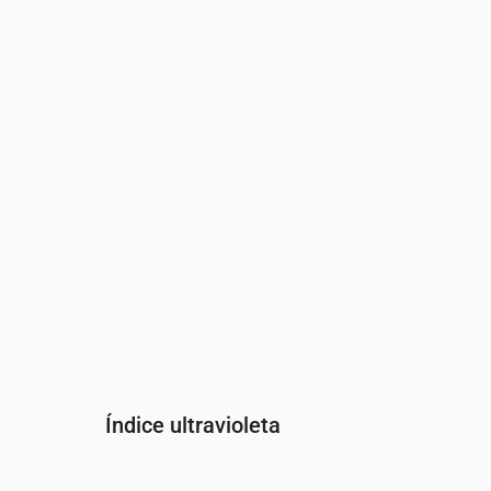
Hora
00:00
01:00
02:00
03:00
04:00
Presión
(mm Hg)
762
761
761
761
761
Índice ultravioleta