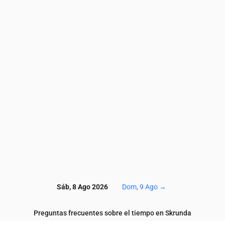
2.8
2.9
3
3
3
3.3
3.4
3.3
3.5
3.6
6.8
7.1
7.2
6.9
6.4
6.6
6.4
6.4
6
5.7
57
59
58
61
65
69
70
68
68
70
1.3
1.2
1.2
1
0.8
0.6
0.6
0.6
0.5
0.4
0.1
0.1
0.1
0.1
0.1
0.1
0.1
0.1
0.1
0.1
6
117
117
117
117
119
120
121
122
123
12
Sáb, 8 Ago 2026
Dom, 9 Ago
→
Preguntas frecuentes sobre el tiempo en Skrunda