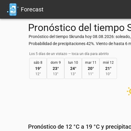
Forecast
Pronóstico del tiempo
Pronóstico del tiempo Skrunda hoy 08.08.2026: soleado,
Probabilidad de precipitaciones 42%. Viento de hasta 6
Los 5 días de un vistazo — toca un día para abrirlo
sáb 8
dom 9
lun 10
mar 11
mié 12
19
°
23
°
24
°
20
°
21
°
12
°
13
°
13
°
11
°
10
°
Pronóstico de 12 °C a 19 °C y precipita