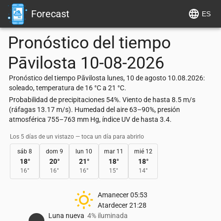
Forecast
ES
Pronóstico del tiempo
Pāvilosta
10-08-2026
Pronóstico del tiempo Pāvilosta lunes, 10 de agosto 10.08.2026:
soleado, temperatura de 16 °C a 21 °C.
Probabilidad de precipitaciones 54%. Viento de hasta 8.5 m/s
(ráfagas 13.17 m/s). Humedad del aire 63–90%, presión
atmosférica 755–763 mm Hg, índice UV de hasta 3.4.
Los 5 días de un vistazo — toca un día para abrirlo
sáb 8
dom 9
lun 10
mar 11
mié 12
18
°
20
°
21
°
18
°
18
°
16
°
16
°
16
°
15
°
14
°
Amanecer
05:53
Atardecer
21:28
Luna nueva
4% iluminada