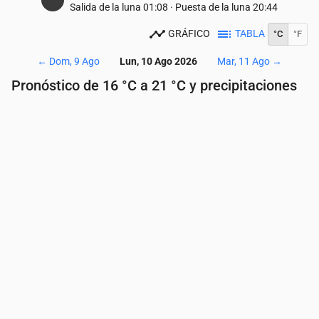
Salida de la luna
01:08
·
Puesta de la luna
20:44
GRÁFICO
TABLA
°C
°F
←
Dom, 9 Ago
Lun, 10 Ago 2026
Mar, 11 Ago
→
Pronóstico de 16 °C a 21 °C y precipitaciones
Hora
00:00
01:00
02:00
03:00
04:00
05:
Temperatura
(°C)
16
16
17
17
18
18
Precipitaciones
(mm/h)
0
0
0
0
0
0