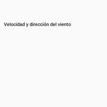
Velocidad y dirección del viento
Hora
00:00
01:00
02:00
03:00
04:0
Viento
(m/s)
5.39
5.39
6.5
7.31
7.69
Ráfaga de viento
(m/s)
10.22
10.72
12.14
12.56
12.8
Dirección del viento
(°)
S 180°
S 176°
SSE 167°
S 171°
S 17