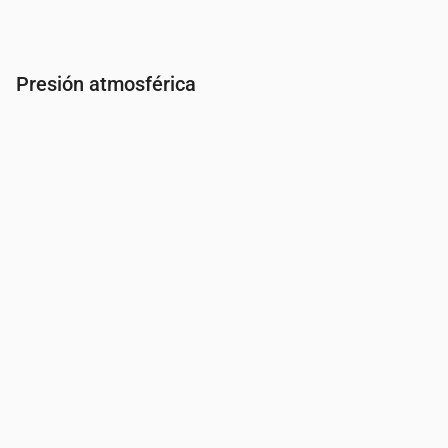
Presión atmosférica
Hora
00:00
01:00
02:00
03:00
04:00
05:00
06:0
Presión
(mm Hg)
763
763
761
761
760
759
759