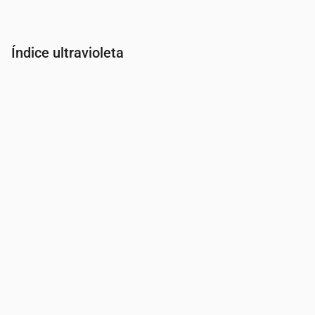
Índice ultravioleta
Hora
00:00
01:00
02:00
03:00
04:00
05:00
06:00
07:00
Índice UV
0
0
0
0
0
0
0
0.2