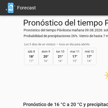
Forecast
Pronóstico del tiempo
Pronóstico del tiempo Pāvilosta mañana 09.08.2026: sol
Probabilidad de precipitaciones 26%. Viento de hasta 7
Los 5 días de un vistazo — toca un día para abrirlo
sáb 8
dom 9
lun 10
mar 11
mié 12
18
°
20
°
21
°
17
°
17
°
17
°
16
°
16
°
15
°
14
°
Pronóstico de 16 °C a 20 °C y precipita