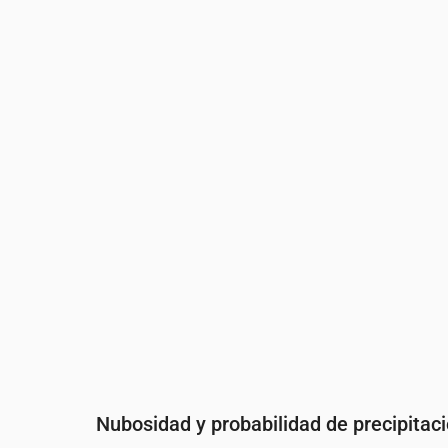
Hora
00:00
01:00
02:00
03:00
Temperatura
(°C)
17
17
17
17
Precipitaciones
(mm/h)
0.02
0.03
0.02
0
Nubosidad y probabilidad de precipitac