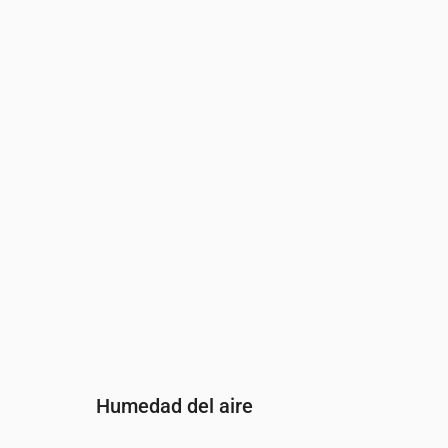
Hora
00:00
01:00
02:0
Viento
(m/s)
5
4.19
5
Ráfaga de viento
(m/s)
9.17
8.47
9.61
Dirección del viento
(°)
OSO 238°
OSO 250°
O 26
Humedad del aire