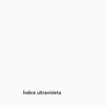
Hora
00:00
01:00
02:00
03:00
04:00
Presión
(mm Hg)
764
764
764
764
764
Índice ultravioleta