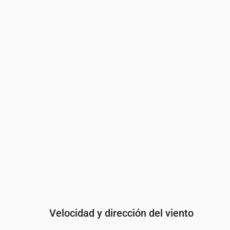
Hora
00:00
01:00
02:00
03:
Nubosidad
(%)
73
77
78
28
Probabilidad de lluvia
(%)
24
25
21
12
Velocidad y dirección del viento