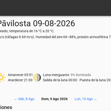
Pāvilosta
09-08-2026
eado, temperatura de 16 °C a 20 °C.
 m/s (ráfagas 9.69 m/s). Humedad del aire 69–88%, presión atmosférica 
Amanecer
05:51
Luna menguante
9% iluminada
Atardecer
21:30
Salida de la luna
00:00
·
Puesta de la luna
20
←
Sáb, 8 Ago
Dom, 9 Ago 2026
Lun, 10 Ago
→
ciones