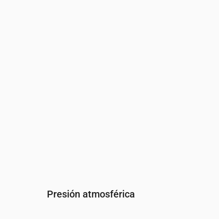
Hora
00:00
01:00
02:00
03:00
04:00
05
Humedad
(%)
88
86
81
81
84
83
Presión atmosférica