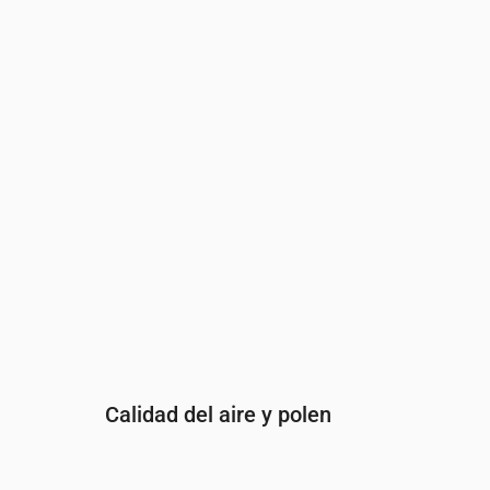
Hora
00:00
01:00
02:00
03:00
04:00
05:00
Índice UV
0
0
0
0
0
0
Calidad del aire y polen
Hora
00:00
01:00
02:00
03:00
04: