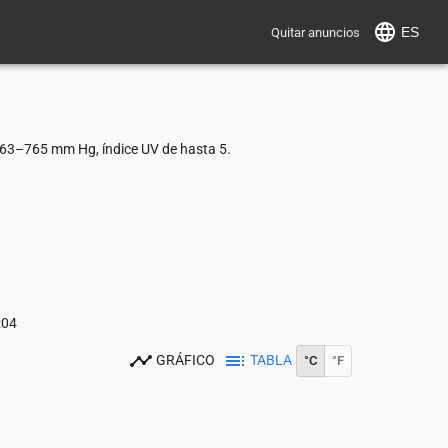
ES
Quitar anuncios
763–765 mm Hg, índice UV de hasta 5.
:04
GRÁFICO
TABLA
°C
°F