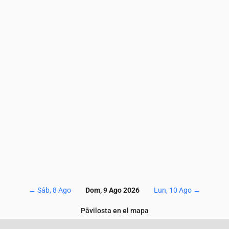
3.6
3.7
3.6
3.4
3.5
3.5
3.5
3.4
3.3
3.5
5.6
5.1
4.9
4.6
5
4.8
5.1
5.2
5.3
6.1
65
63
61
61
60
63
66
70
74
80
1.4
1.5
1.6
1.5
1.4
1.2
0.9
0.8
0.6
0.5
0.1
0.1
0.1
0.1
0.1
0.1
0.1
0.1
0.1
0.1
4
124
124
122
123
123
122
122
121
121
11
←
Sáb, 8 Ago
Dom, 9 Ago 2026
Lun, 10 Ago
→
Pāvilosta en el mapa