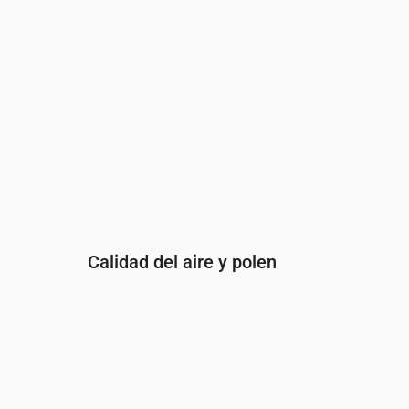
Calidad del aire y polen
Hora
00:00
01:00
02:00
03:00
04:
PM2.5
(µg/m³)
2.7
2.9
3
3.2
3.5
PM10
(µg/m³)
5.3
4.9
4.8
5
5.2
Ozono (O₃)
(µg/m³)
59
54
52
51
50