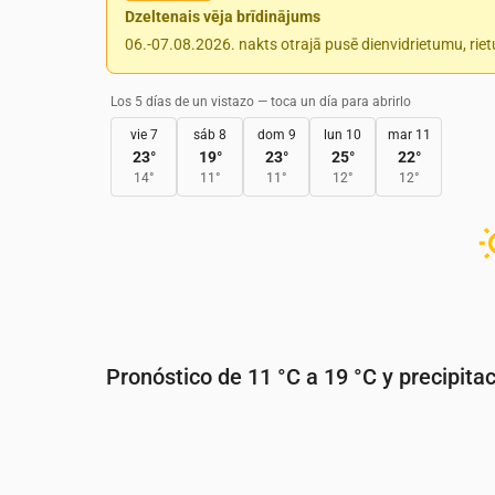
Dzeltenais vēja brīdinājums
06.-07.08.2026. nakts otrajā pusē dienvidrietumu, rie
Los 5 días de un vistazo — toca un día para abrirlo
vie 7
sáb 8
dom 9
lun 10
mar 11
23
°
19
°
23
°
25
°
22
°
14
°
11
°
11
°
12
°
12
°
Pronóstico de 11 °C a 19 °C y precipita
Hora
00:00
01:00
02:00
03:00
Temperatura
(°C)
13
12
12
11