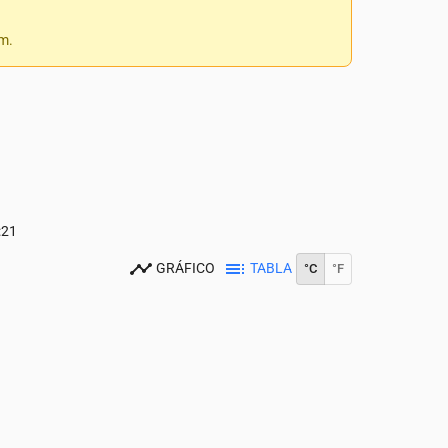
 m.
:21
GRÁFICO
TABLA
°C
°F
0
14:00
15:00
16:00
17:00
18:00
19:00
20:00
21:00
22:00
23:0
17
18
18
18
19
17
16
14
13
13