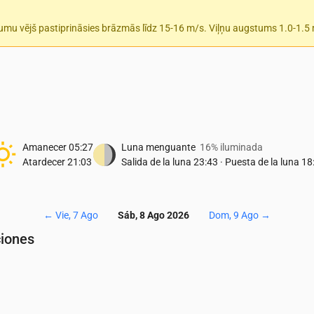
tumu vējš pastiprināsies brāzmās līdz 15-16 m/s. Viļņu augstums 1.0-1.5
Amanecer
05:27
Luna menguante
16% iluminada
Atardecer
21:03
Salida de la luna
23:43
·
Puesta de la luna
18
←
Vie, 7 Ago
Sáb, 8 Ago 2026
Dom, 9 Ago
→
ciones
Temperatura & Precipitaciones
04:00
05:00
06:00
07:00
08:00
09:00
10:00
11:00
12:00
13:0
11
11
11
12
14
14
14
15
16
17