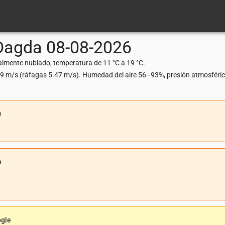
Dagda
08-08-2026
lmente nublado, temperatura de 11 °C a 19 °C.
.89 m/s (ráfagas 5.47 m/s). Humedad del aire 56–93%, presión atmosféri
e
e
ogle