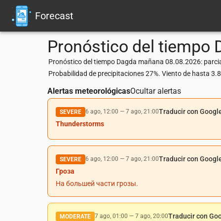
Forecast
Pronóstico del tiempo
Pronóstico del tiempo Dagda mañana 08.08.2026: parcia
Probabilidad de precipitaciones 27%. Viento de hasta 3
Alertas meteorológicas
Ocultar alertas
Traducir con Googl
6 ago, 12:00
—
7 ago, 21:00
SEVERE
Thunderstorms
Traducir con Googl
6 ago, 12:00
—
7 ago, 21:00
SEVERE
Гроза
На большей части грозы.
Traducir con Go
7 ago, 01:00
—
7 ago, 20:00
MODERATE