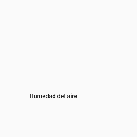
Dirección del viento
(°)
O 270°
O 260°
OSO 257°
Humedad del aire
Hora
00:00
01:00
02:00
03:00
04:00
05
Humedad
(%)
82
86
90
92
92
93