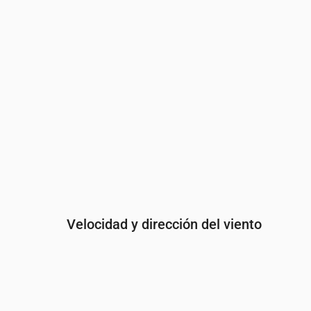
Probabilidad de lluvia
(%)
11
15
18
20
Velocidad y dirección del viento
Hora
00:00
01:00
02:00
Viento
(m/s)
3
2.69
2.39
Ráfaga de viento
(m/s)
5.47
5.03
4.58