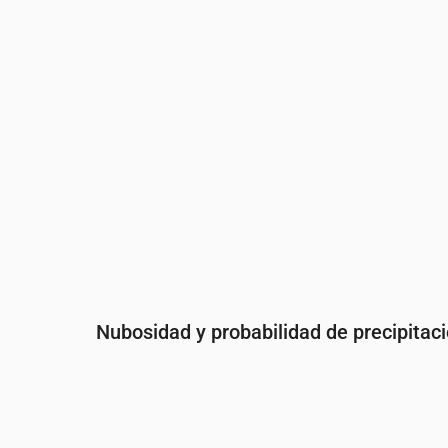
Precipitaciones
(mm/h)
0
0
0
0
Nubosidad y probabilidad de precipitac
Hora
00:00
01:00
02:00
03:
Nubosidad
(%)
8
34
44
47