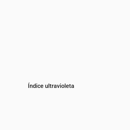
Índice ultravioleta
Hora
00:00
01:00
02:00
03:00
04:00
05:00
Índice UV
0
0
0
0
0
0