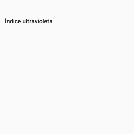
Índice ultravioleta
Hora
00:00
01:00
02:00
03:00
04:00
05:00
06:00
07:00
Índice UV
0
0
0
0
0
0
0
0.1