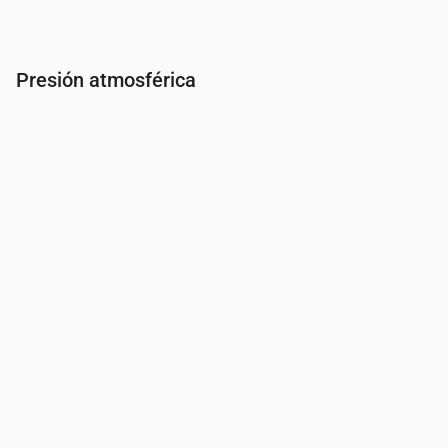
Presión atmosférica
Hora
00:00
01:00
02:00
03:00
04:00
05:00
06:0
Presión
(mm Hg)
761
762
762
762
762
762
762