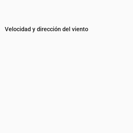
Velocidad y dirección del viento
Hora
00:00
01:00
02:00
03:00
Viento
(m/s)
3.81
3.31
3.11
2.69
Ráfaga de viento
(m/s)
6.58
5.92
5.64
4.97
Dirección del viento
(°)
O 262°
OSO 252°
OSO 242°
SO 232°