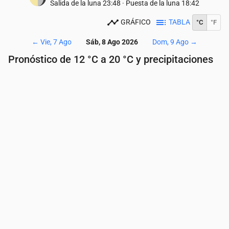
Salida de la luna
23:48
·
Puesta de la luna
18:42
GRÁFICO
TABLA
°C
°F
←
Vie, 7 Ago
Sáb, 8 Ago 2026
Dom, 9 Ago
→
Pronóstico de 12 °C a 20 °C y precipitaciones
Hora
00:00
01:00
02:00
03:00
04:00
05:
Temperatura
(°C)
15
14
13
13
12
12
Precipitaciones
(mm/h)
0
0
0
0
0
0