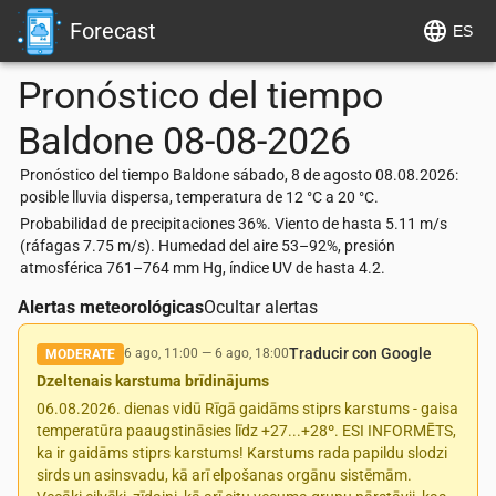
Forecast
ES
Pronóstico del tiempo
Baldone
08-08-2026
Pronóstico del tiempo Baldone sábado, 8 de agosto 08.08.2026:
posible lluvia dispersa, temperatura de 12 °C a 20 °C.
Probabilidad de precipitaciones 36%. Viento de hasta 5.11 m/s
(ráfagas 7.75 m/s). Humedad del aire 53–92%, presión
atmosférica 761–764 mm Hg, índice UV de hasta 4.2.
Alertas meteorológicas
Ocultar alertas
Traducir con Google
6 ago, 11:00
—
6 ago, 18:00
MODERATE
Dzeltenais karstuma brīdinājums
06.08.2026. dienas vidū Rīgā gaidāms stiprs karstums - gaisa
temperatūra paaugstināsies līdz +27...+28º. ESI INFORMĒTS,
ka ir gaidāms stiprs karstums! Karstums rada papildu slodzi
sirds un asinsvadu, kā arī elpošanas orgānu sistēmām.