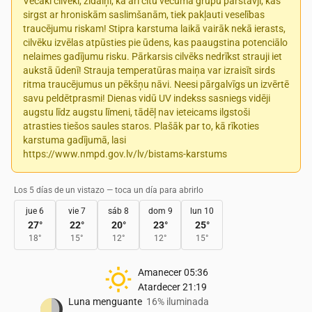
Vecāki cilvēki, zīdaiņi, kā arī citu vecuma grupu pārstāvji, kas
sirgst ar hroniskām saslimšanām, tiek pakļauti veselības
traucējumu riskam! Stipra karstuma laikā vairāk nekā ierasts,
cilvēku izvēlas atpūsties pie ūdens, kas paaugstina potenciālo
nelaimes gadījumu risku. Pārkarsis cilvēks nedrīkst strauji iet
aukstā ūdenī! Strauja temperatūras maiņa var izraisīt sirds
ritma traucējumus un pēkšņu nāvi. Neesi pārgalvīgs un izvērtē
savu peldētprasmi! Dienas vidū UV indekss sasniegs vidēji
augstu līdz augstu līmeni, tādēļ nav ieteicams ilgstoši
atrasties tiešos saules staros. Plašāk par to, kā rīkoties
karstuma gadījumā, lasi
https://www.nmpd.gov.lv/lv/bistams-karstums
Los 5 días de un vistazo — toca un día para abrirlo
jue 6
vie 7
sáb 8
dom 9
lun 10
27
°
22
°
20
°
23
°
25
°
18
°
15
°
12
°
12
°
15
°
Amanecer
05:36
Atardecer
21:19
Luna menguante
16% iluminada