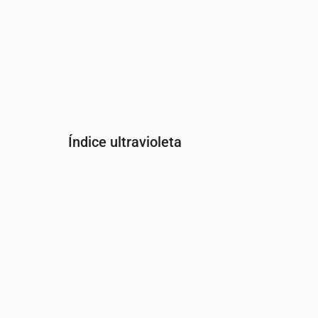
Índice ultravioleta
Hora
00:00
01:00
02:00
03:00
04:00
05:00
Índice UV
0
0
0
0
0
0