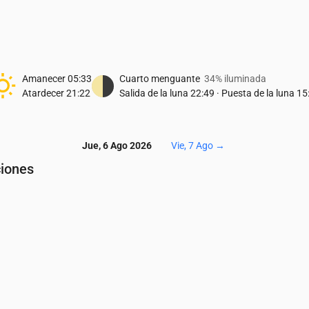
Amanecer
05:33
Cuarto menguante
34% iluminada
Atardecer
21:22
Salida de la luna
22:49
·
Puesta de la luna
15
Jue, 6 Ago 2026
Vie, 7 Ago
→
ciones
Temperatura & Precipitaciones
04:00
05:00
06:00
07:00
08:00
09:00
10:00
11:00
12:00
13:0
19
19
19
20
21
22
24
25
27
27
0.72
0.2
0
0
0
0
0
0
0
0