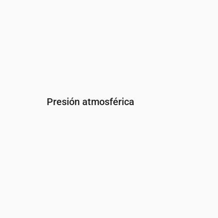
Presión atmosférica
Hora
00:00
01:00
02:00
03:00
04:00
Presión
(mm Hg)
760
760
760
760
760