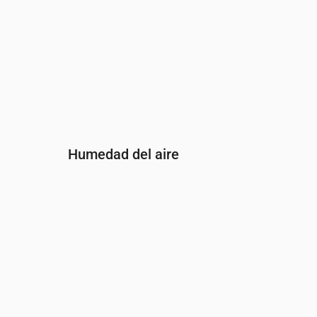
Humedad del aire
Hora
00:00
01:00
02:00
03:00
04:00
05
Humedad
(%)
79
80
80
82
92
94