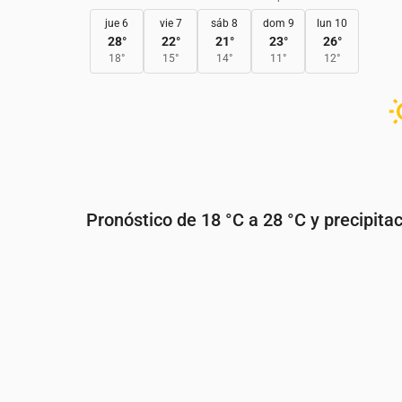
jue 6
vie 7
sáb 8
dom 9
lun 10
28
°
22
°
21
°
23
°
26
°
18
°
15
°
14
°
11
°
12
°
Pronóstico de 18 °C a 28 °C y precipita
Hora
00:00
01:00
02:00
03:00
Temperatura
(°C)
20
20
20
20
Precipitaciones
(mm/h)
0
0
0
0.41