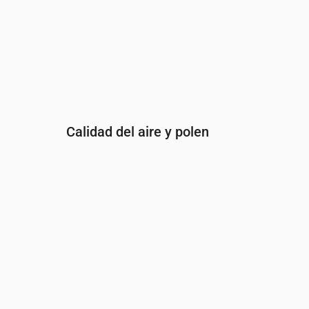
Calidad del aire y polen
Hora
00:00
01:00
02:00
03:00
04:
PM2.5
(µg/m³)
7.5
7.8
8.2
9.4
10.
PM10
(µg/m³)
10.3
10.8
11.6
12.7
13.
Ozono (O₃)
(µg/m³)
59
58
55
65
65
NO₂
(µg/m³)
3.7
3.6
3.5
3.1
3
SO₂
(µg/m³)
0.2
0.2
0.4
0.8
1.4
CO
(µg/m³)
147
147
147
148
15