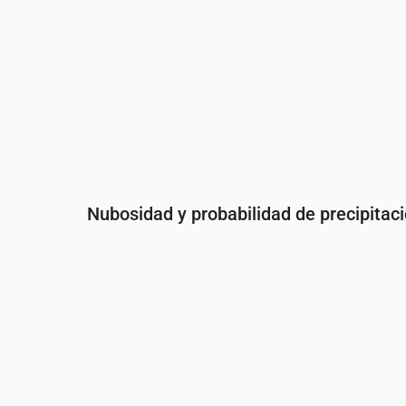
Nubosidad y probabilidad de precipitac
Hora
00:00
01:00
02:00
03:
Nubosidad
(%)
9
12
23
84
Probabilidad de lluvia
(%)
9
10
11
49