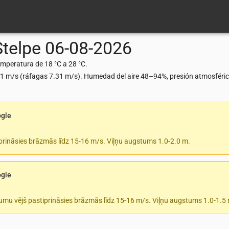
Stelpe
06-08-2026
emperatura de 18 °C a 28 °C.
.81 m/s (ráfagas 7.31 m/s). Humedad del aire 48–94%, presión atmosféri
ogle
prināsies brāzmās līdz 15-16 m/s. Viļņu augstums 1.0-2.0 m.
ogle
tumu vējš pastiprināsies brāzmās līdz 15-16 m/s. Viļņu augstums 1.0-1.5