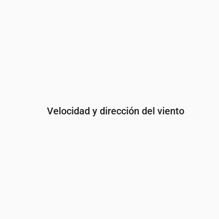
Velocidad y dirección del viento
Hora
00:00
01:00
02:00
Viento
(m/s)
2.69
2.31
2.61
Ráfaga de viento
(m/s)
5.67
4.83
5.47
Dirección del viento
(°)
OSO 242°
SO 236°
SO 23