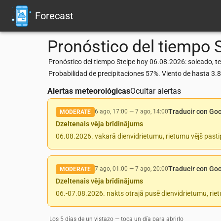
Forecast
Pronóstico del tiempo
Pronóstico del tiempo Stelpe hoy 06.08.2026: soleado, t
Probabilidad de precipitaciones 57%. Viento de hasta 3
Alertas meteorológicas
Ocultar alertas
Traducir con Go
6 ago, 17:00
—
7 ago, 14:00
MODERATE
Dzeltenais vēja brīdinājums
06.08.2026. vakarā dienvidrietumu, rietumu vējš pasti
Traducir con Go
7 ago, 01:00
—
7 ago, 20:00
MODERATE
Dzeltenais vēja brīdinājums
06.-07.08.2026. nakts otrajā pusē dienvidrietumu, rie
Los 5 días de un vistazo — toca un día para abrirlo