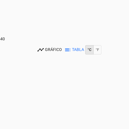
:40
GRÁFICO
TABLA
°C
°F
0
14:00
15:00
16:00
17:00
18:00
19:00
20:00
21:00
22:00
23:0
28
28
28
28
27
26
23
21
19
18
0
0
0
0
0
0.28
1.17
0
0.15
0.04