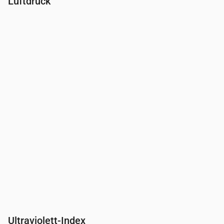
Luftdruck
Uhrzeit
00:00
01:00
02:00
03:00
04:00
05:00
06:00
Druck
(mm Hg)
764
764
765
765
766
766
766
Ultraviolett-Index