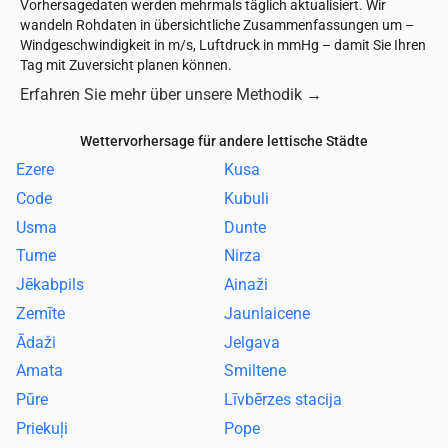
Vorhersagedaten werden mehrmals täglich aktualisiert. Wir
wandeln Rohdaten in übersichtliche Zusammenfassungen um –
Windgeschwindigkeit in m/s, Luftdruck in mmHg – damit Sie Ihren
Tag mit Zuversicht planen können.
Erfahren Sie mehr über unsere Methodik
→
Wettervorhersage für andere lettische Städte
Ezere
Kusa
Code
Kubuli
Usma
Dunte
Tume
Nirza
Jēkabpils
Ainaži
Zemīte
Jaunlaicene
Ādaži
Jelgava
Amata
Smiltene
Pūre
Līvbērzes stacija
Priekuļi
Pope