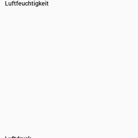
Luftfeuchtigkeit
Uhrzeit
00:00
01:00
02:00
03:00
04:00
05:00
06:0
Feuchtigkeit
(%)
94
94
97
98
98
98
98