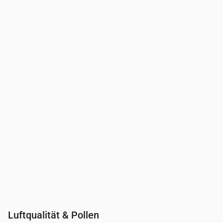
Uhrzeit
00:00
01:00
02:00
03:00
04:00
05:00
06:00
07:00
UV-Index
0
0
0
0
0
0
0
0.3
Luftqualität & Pollen