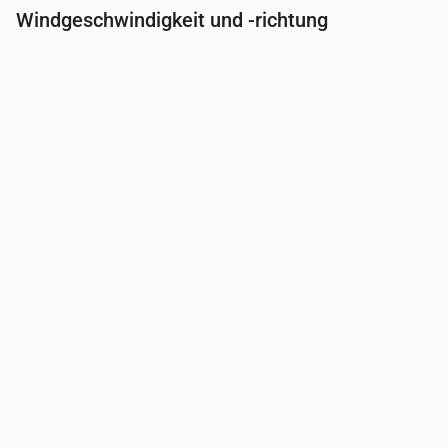
Windgeschwindigkeit und -richtung
Uhrzeit
00:00
01:00
02:00
03:00
Wind
(m/s)
3
2.5
2.31
2.31
Windböe
(m/s)
5.64
4.92
4.83
4.83
Windrichtung
(°)
WNW 288°
WNW 295°
WNW 286°
WNW 287