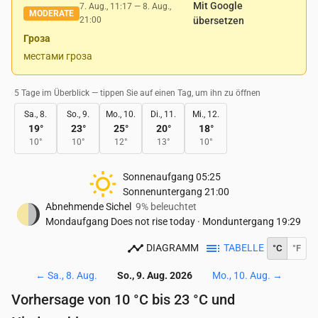
Mit Google
7. Aug., 11:17
—
8. Aug.,
MODERATE
21:00
übersetzen
Гроза
местами гроза
5 Tage im Überblick — tippen Sie auf einen Tag, um ihn zu öffnen
Sa., 8.
So., 9.
Mo., 10.
Di., 11.
Mi., 12.
19
°
23
°
25
°
20
°
18
°
10
°
10
°
12
°
13
°
10
°
Sonnenaufgang
05:25
Sonnenuntergang
21:00
Abnehmende Sichel
9% beleuchtet
Mondaufgang
Does not rise today
·
Monduntergang
19:29
DIAGRAMM
TABELLE
°C
°F
←
Sa., 8. Aug.
So., 9. Aug. 2026
Mo., 10. Aug.
→
Vorhersage von 10 °C bis 23 °C und