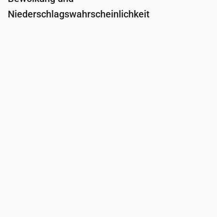
Niederschlagswahrscheinlichkeit
Uhrzeit
00:00
01:00
02:00
03:00
04:0
Bewölkung
(%)
33
14
100
100
100
Regenwahrscheinlichkeit
(%)
18
20
42
42
42