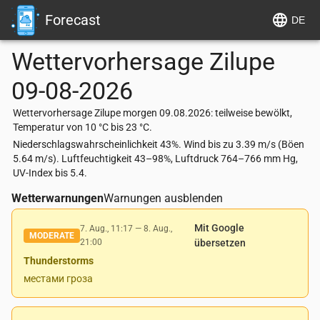
Forecast
DE
Wettervorhersage
Zilupe
09-08-2026
Wettervorhersage Zilupe morgen 09.08.2026: teilweise bewölkt,
Temperatur von 10 °C bis 23 °C.
Niederschlagswahrscheinlichkeit 43%. Wind bis zu 3.39 m/s (Böen
5.64 m/s). Luftfeuchtigkeit 43–98%, Luftdruck 764–766 mm Hg,
UV-Index bis 5.4.
Wetterwarnungen
Warnungen ausblenden
Mit Google
7. Aug., 11:17
—
8. Aug.,
MODERATE
21:00
übersetzen
Thunderstorms
местами гроза