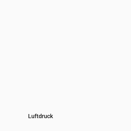
Uhrzeit
00:00
01:00
02:00
03:00
04:00
Feuchtigkeit
(%)
96
96
96
96
95
Luftdruck