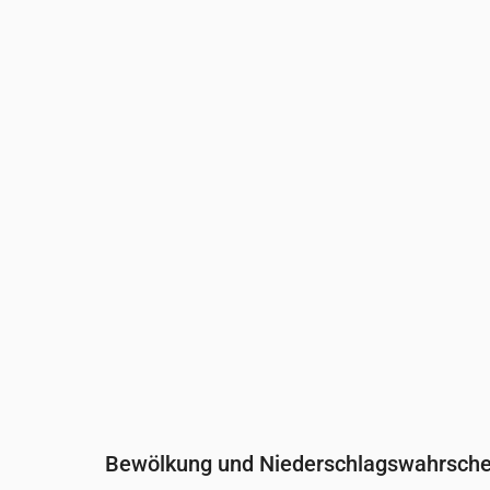
Uhrzeit
00:00
01:00
02:00
03:0
Temperatur
(°C)
19
18
18
18
Niederschlag
(mm/Std.)
0
0
0
0
Bewölkung und Niederschlagswahrschei