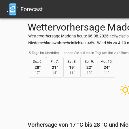
Forecast
Wettervorhersage
Mad
Wettervorhersage Madona heute 06.08.2026: teilweise be
Niederschlagswahrscheinlichkeit 46%. Wind bis zu 4.19 
5 Tage im Überblick — tippen Sie auf einen Tag, um ihn zu öffnen
Do., 6.
Fr., 7.
Sa., 8.
So., 9.
Mo., 10.
28
°
21
°
19
°
22
°
24
°
17
°
14
°
11
°
10
°
11
°
Vorhersage von 17 °C bis 28 °C und Ni