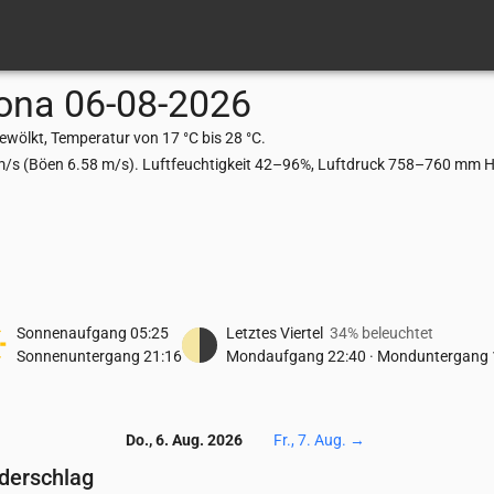
ona
06-08-2026
wölkt, Temperatur von 17 °C bis 28 °C.
m/s (Böen 6.58 m/s). Luftfeuchtigkeit 42–96%, Luftdruck 758–760 mm Hg
Sonnenaufgang
05:25
Letztes Viertel
34% beleuchtet
Sonnenuntergang
21:16
Mondaufgang
22:40
·
Monduntergang
Do., 6. Aug. 2026
Fr., 7. Aug.
→
ederschlag