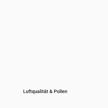
Uhrzeit
00:00
01:00
02:00
03:00
04:00
05:00
0
UV-Index
0
0
0
0
0
0
0
Luftqualität & Pollen
Uhrzeit
00:00
01:00
02:00
03:00
04:0