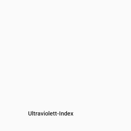
Uhrzeit
00:00
01:00
02:00
03:00
04:00
0
Druck
(mm Hg)
760
760
760
760
759
7
Ultraviolett-Index