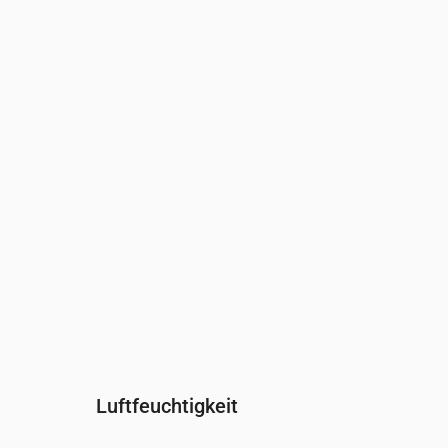
Uhrzeit
00:00
01:00
02:00
0
Wind
(m/s)
2
2.11
2.31
2
Windböe
(m/s)
4.19
4.42
4.83
4
Windrichtung
(°)
SSW 202°
SW 224°
WSW 238°
W
Luftfeuchtigkeit