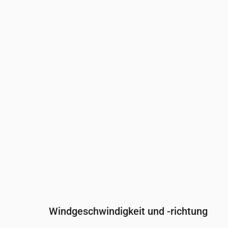
Uhrzeit
00:00
01:00
02:00
Bewölkung
(%)
20
24
12
Regenwahrscheinlichkeit
(%)
22
23
21
Windgeschwindigkeit und -richtung