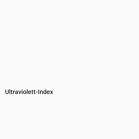
Ultraviolett-Index
Uhrzeit
00:00
01:00
02:00
03:00
04:00
05:00
06:00
07:00
UV-Index
0
0
0
0
0
0
0
0.2