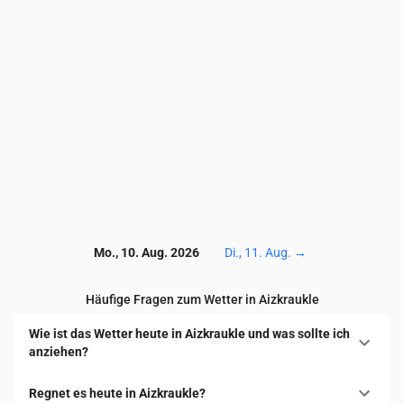
NO₂
(µg/m³)
1.5
1.7
1.8
1.9
1.8
1.7
1.9
SO₂
(µg/m³)
0.1
0.3
0.3
0.8
0.8
0.6
0.3
CO
(µg/m³)
127
126
126
126
126
126
12
Mo., 10. Aug. 2026
Di., 11. Aug.
→
Häufige Fragen zum Wetter in Aizkraukle
Wie ist das Wetter heute in Aizkraukle und was sollte ich
anziehen?
Regnet es heute in Aizkraukle?