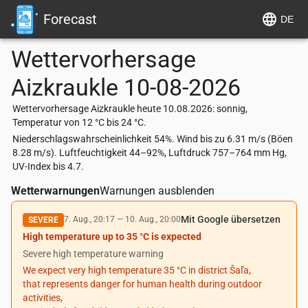
Forecast
DE
Wettervorhersage
Aizkraukle
10-08-2026
Wettervorhersage Aizkraukle heute 10.08.2026: sonnig,
Temperatur von 12 °C bis 24 °C.
Niederschlagswahrscheinlichkeit 54%. Wind bis zu 6.31 m/s (Böen
8.28 m/s). Luftfeuchtigkeit 44–92%, Luftdruck 757–764 mm Hg,
UV-Index bis 4.7.
Wetterwarnungen
Warnungen ausblenden
Mit Google übersetzen
7. Aug., 20:17
—
10. Aug., 20:00
SEVERE
High temperature up to 35 °C is expected
Severe high temperature warning
We expect very high temperature 35 °C in district Šaľa,
that represents danger for human health during outdoor
activities,