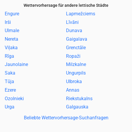
Wettervorhersage für andere lettische Städte
Engure
Lapmežciems
Irši
Līvāni
Ulmale
Dunava
Nereta
Gaigalava
Viļaka
Grenctāle
Rīga
Ropaži
Jaunolaine
Milzkalne
Saka
Ungurpils
Tūja
Ulbroka
Ezere
Annas
Ozolnieki
Riekstukalns
Urga
Galgauska
Beliebte Wettervorhersage-Suchanfragen