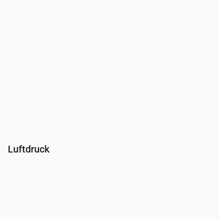
Luftdruck
Uhrzeit
00:00
01:00
02:00
03:00
04:00
05:00
06:00
Druck
(mm Hg)
764
764
764
764
764
763
762