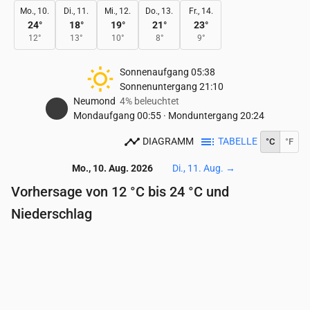
Mo., 10.
Di., 11.
Mi., 12.
Do., 13.
Fr., 14.
24
°
18
°
19
°
21
°
23
°
12
°
13
°
10
°
8
°
9
°
Sonnenaufgang
05:38
Sonnenuntergang
21:10
Neumond
4% beleuchtet
Mondaufgang
00:55
·
Monduntergang
20:24
DIAGRAMM
TABELLE
°C
°F
Mo., 10. Aug. 2026
Di., 11. Aug.
→
Vorhersage von 12 °C bis 24 °C und
Niederschlag
Uhrzeit
00:00
01:00
02:00
03:00
04:00
05:
Temperatur
(°C)
14
13
13
13
12
12
Niederschlag
(mm/Std.)
0
0
0
0
0
0