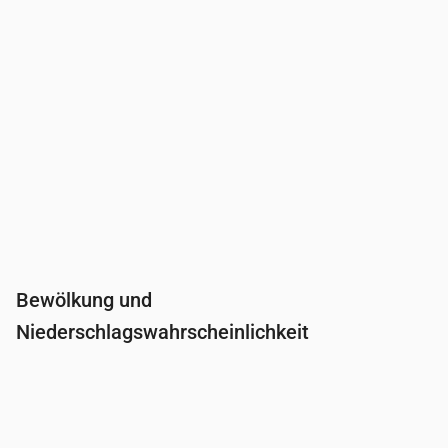
Bewölkung und
Niederschlagswahrscheinlichkeit
Uhrzeit
00:00
01:00
02:00
03:00
04:0
Bewölkung
(%)
9
100
93
16
7