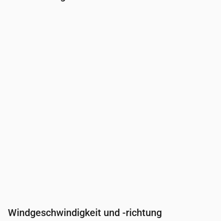
Uhrzeit
00:00
01:00
02:00
03:00
04:0
Bewölkung
(%)
21
17
7
4
33
Regenwahrscheinlichkeit
(%)
12
14
14
14
17
Windgeschwindigkeit und -richtung