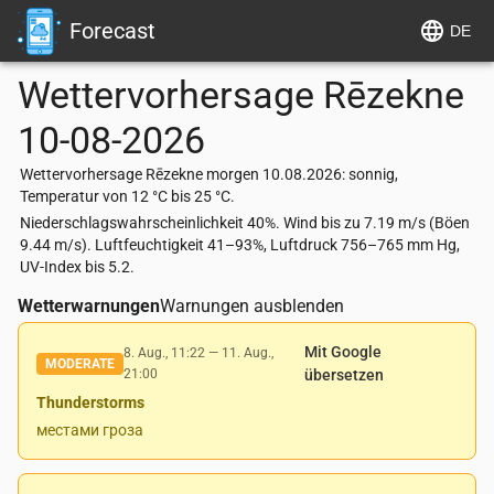
Forecast
DE
Wettervorhersage
Rēzekne
10-08-2026
Wettervorhersage Rēzekne morgen 10.08.2026: sonnig,
Temperatur von 12 °C bis 25 °C.
Niederschlagswahrscheinlichkeit 40%. Wind bis zu 7.19 m/s (Böen
9.44 m/s). Luftfeuchtigkeit 41–93%, Luftdruck 756–765 mm Hg,
UV-Index bis 5.2.
Wetterwarnungen
Warnungen ausblenden
Mit Google
8. Aug., 11:22
—
11. Aug.,
MODERATE
21:00
übersetzen
Thunderstorms
местами гроза