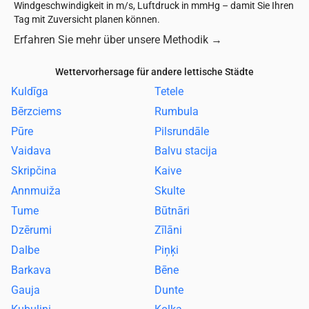
Windgeschwindigkeit in m/s, Luftdruck in mmHg – damit Sie Ihren
Tag mit Zuversicht planen können.
Erfahren Sie mehr über unsere Methodik
→
Wettervorhersage für andere lettische Städte
Kuldīga
Tetele
Bērzciems
Rumbula
Pūre
Pilsrundāle
Vaidava
Balvu stacija
Skripčina
Kaive
Annmuiža
Skulte
Tume
Būtnāri
Dzērumi
Zīlāni
Dalbe
Piņķi
Barkava
Bēne
Gauja
Dunte