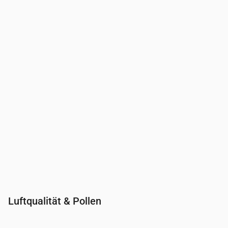
Uhrzeit
00:00
01:00
02:00
03:00
04:00
05:00
06:00
07:00
UV-Index
0
0
0
0
0
0
0
0.3
Luftqualität & Pollen