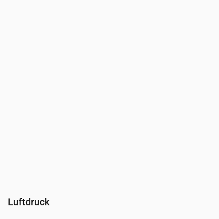
Uhrzeit
00:00
01:00
02:00
03:00
04:00
05:00
06:0
Feuchtigkeit
(%)
83
88
91
92
91
93
92
Luftdruck