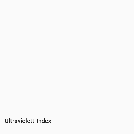
Uhrzeit
00:00
01:00
02:00
03:00
04:00
05:00
06:00
Druck
(mm Hg)
765
765
765
764
764
764
764
Ultraviolett-Index