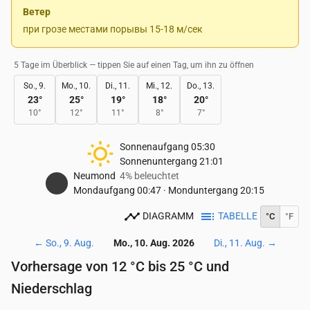
Ветер
при грозе местами порывы 15-18 м/сек
5 Tage im Überblick — tippen Sie auf einen Tag, um ihn zu öffnen
So., 9.
Mo., 10.
Di., 11.
Mi., 12.
Do., 13.
23
°
25
°
19
°
18
°
20
°
10
°
12
°
11
°
8
°
7
°
Sonnenaufgang
05:30
Sonnenuntergang
21:01
Neumond
4% beleuchtet
Mondaufgang
00:47
·
Monduntergang
20:15
DIAGRAMM
TABELLE
°C
°F
←
So., 9. Aug.
Mo., 10. Aug. 2026
Di., 11. Aug.
→
Vorhersage von 12 °C bis 25 °C und
Niederschlag