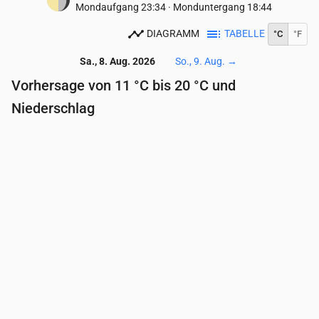
Mondaufgang
23:34
·
Monduntergang
18:44
DIAGRAMM
TABELLE
°C
°F
Sa., 8. Aug. 2026
So., 9. Aug.
→
Vorhersage von 11 °C bis 20 °C und
Niederschlag
Uhrzeit
00:00
01:00
02:00
03:00
04:00
05:
Temperatur
(°C)
14
13
13
12
11
11
Niederschlag
(mm/Std.)
0
0
0
0
0
0