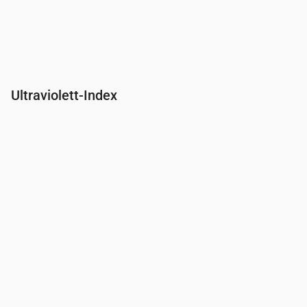
Ultraviolett-Index
Uhrzeit
00:00
01:00
02:00
03:00
04:00
05:00
06:00
07:00
UV-Index
0
0
0
0
0
0
0
0.2