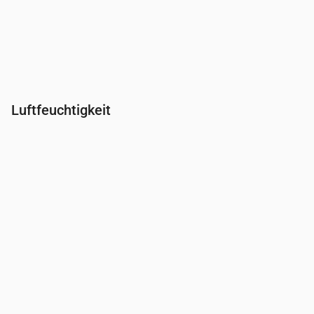
Luftfeuchtigkeit
Uhrzeit
00:00
01:00
02:00
03:00
04:00
05:00
06:0
Feuchtigkeit
(%)
83
85
88
91
93
94
91