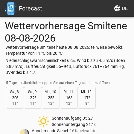
Forecast
DE
Wettervorhersage
Smiltene
08-08-2026
Wettervorhersage Smiltene heute 08.08.2026: teilweise bewölkt,
Temperatur von 11 °C bis 20 °C.
Niederschlagswahrscheinlichkeit 62%. Wind bis zu 4.5 m/s (Böen
6.89 m/s). Luftfeuchtigkeit 55–94%, Luftdruck 761–764 mm Hg,
UV-Index bis 4.7.
5 Tage im Überblick — tippen Sie auf einen Tag, um ihn zu öffnen
Sa., 8.
So., 9.
Mo., 10.
Di., 11.
Mi., 12.
20
°
22
°
25
°
16
°
17
°
11
°
11
°
12
°
12
°
8
°
Sonnenaufgang
05:27
Sonnenuntergang
21:16
Abnehmende Sichel
16% beleuchtet