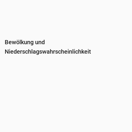
Bewölkung und
Niederschlagswahrscheinlichkeit
Uhrzeit
00:00
01:00
02:00
03:00
04:0
Bewölkung
(%)
56
50
63
56
37
Regenwahrscheinlichkeit
(%)
17
16
20
21
19