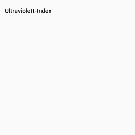
Ultraviolett-Index
Uhrzeit
00:00
01:00
02:00
03:00
04:00
05:00
06:00
07:00
UV-Index
0
0
0
0
0
0
0
0.2