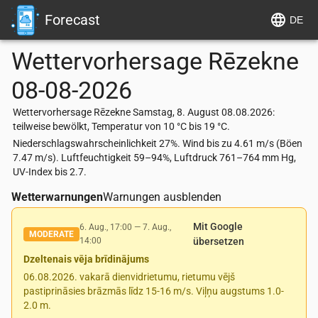
Forecast
DE
Wettervorhersage
Rēzekne
08-08-2026
Wettervorhersage Rēzekne Samstag, 8. August 08.08.2026:
teilweise bewölkt, Temperatur von 10 °C bis 19 °C.
Niederschlagswahrscheinlichkeit 27%. Wind bis zu 4.61 m/s (Böen
7.47 m/s). Luftfeuchtigkeit 59–94%, Luftdruck 761–764 mm Hg,
UV-Index bis 2.7.
Wetterwarnungen
Warnungen ausblenden
Mit Google
6. Aug., 17:00
—
7. Aug.,
MODERATE
14:00
übersetzen
Dzeltenais vēja brīdinājums
06.08.2026. vakarā dienvidrietumu, rietumu vējš
pastiprināsies brāzmās līdz 15-16 m/s. Viļņu augstums 1.0-
2.0 m.