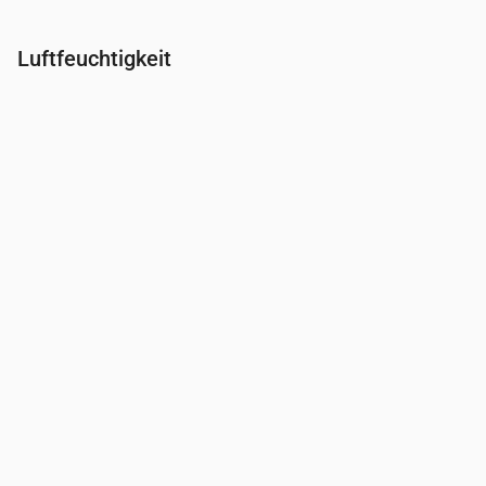
Luftfeuchtigkeit
Uhrzeit
00:00
01:00
02:00
03:00
04:00
05:00
06:0
Feuchtigkeit
(%)
84
88
91
94
94
82
73