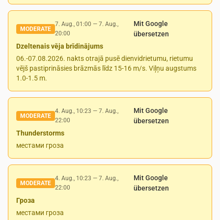
Mit Google
7. Aug., 01:00
—
7. Aug.,
MODERATE
20:00
übersetzen
Dzeltenais vēja brīdinājums
06.-07.08.2026. nakts otrajā pusē dienvidrietumu, rietumu
vējš pastiprināsies brāzmās līdz 15-16 m/s. Viļņu augstums
1.0-1.5 m.
Mit Google
4. Aug., 10:23
—
7. Aug.,
MODERATE
22:00
übersetzen
Thunderstorms
местами гроза
Mit Google
4. Aug., 10:23
—
7. Aug.,
MODERATE
22:00
übersetzen
Гроза
местами гроза