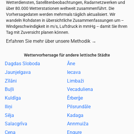
Wetterdiensten, Satellitenbeobachtungen, Radarnetzwerken und
über 80.000 Wetterstationen weltweit zusammenführt. Die
Vorhersagedaten werden mehrmals täglich aktualisiert. Wir
wandeln Rohdaten in übersichtliche Zusammenfassungen um –
Windgeschwindigkeit in m/s, Luftdruck in mmHg – damit Sie Ihren
Tag mit Zuversicht planen können.
Erfahren Sie mehr über unsere Methodik
→
Wettervorhersage für andere lettische Städte
Dagdas Sloboda
Āne
Jaunjelgava
Iecava
Zīlāni
Limbaži
Buļli
Vecaduliena
Kuldīga
Ērberģe
Iliņi
Pilsrundāle
Sēja
Kadaga
Salacgrīva
Annmuiža
Cena
Engure