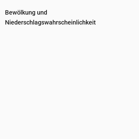
Bewölkung und
Niederschlagswahrscheinlichkeit
Uhrzeit
00:00
01:00
02:00
03:00
04:0
Bewölkung
(%)
21
16
6
26
80
Regenwahrscheinlichkeit
(%)
13
13
14
17
27