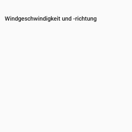
Windgeschwindigkeit und -richtung
Uhrzeit
00:00
01:00
02:00
03:00
Wind
(m/s)
4
4
3.5
3
Windböe
(m/s)
7.42
7.47
6.86
6.22
Windrichtung
(°)
WSW 249°
WSW 246°
WSW 254°
WSW 250