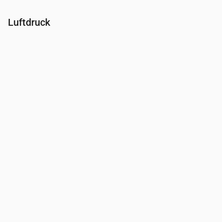
Luftdruck
Uhrzeit
00:00
01:00
02:00
03:00
04:00
05:00
06:00
Druck
(mm Hg)
761
762
762
762
761
762
762