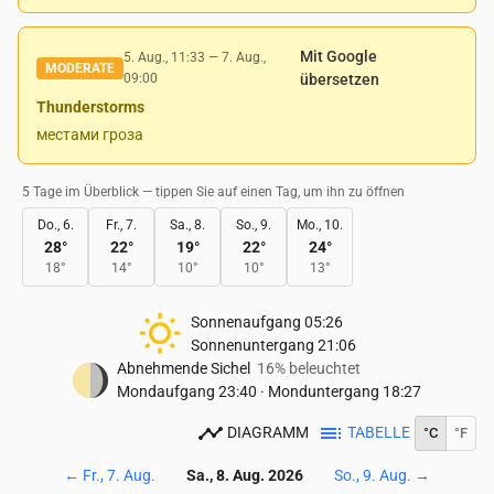
Mit Google
5. Aug., 11:33
—
7. Aug.,
MODERATE
09:00
übersetzen
Thunderstorms
местами гроза
5 Tage im Überblick — tippen Sie auf einen Tag, um ihn zu öffnen
Do., 6.
Fr., 7.
Sa., 8.
So., 9.
Mo., 10.
28
°
22
°
19
°
22
°
24
°
18
°
14
°
10
°
10
°
13
°
Sonnenaufgang
05:26
Sonnenuntergang
21:06
Abnehmende Sichel
16% beleuchtet
Mondaufgang
23:40
·
Monduntergang
18:27
DIAGRAMM
TABELLE
°C
°F
←
Fr., 7. Aug.
Sa., 8. Aug. 2026
So., 9. Aug.
→