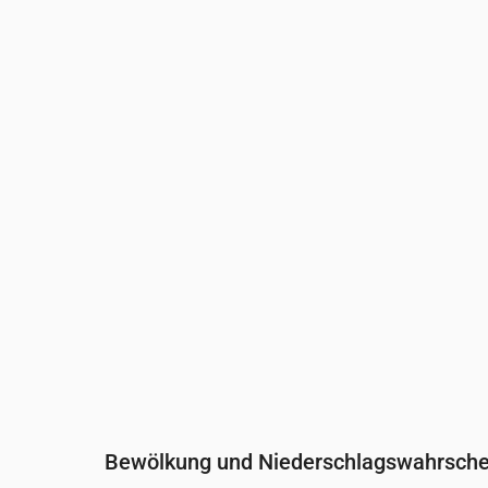
Uhrzeit
00:00
01:00
02:00
03:0
Temperatur
(°C)
13
13
12
11
Niederschlag
(mm/Std.)
0
0
0
0
Bewölkung und Niederschlagswahrschei