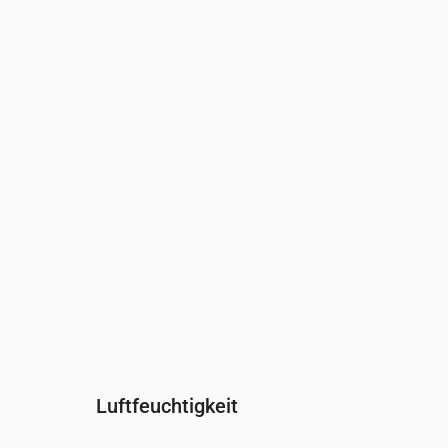
Uhrzeit
00:00
01:00
02:00
Wind
(m/s)
2.61
2.31
2.19
Windböe
(m/s)
5
4.44
4.44
Windrichtung
(°)
WSW 254°
WSW 253°
WSW 250
Luftfeuchtigkeit