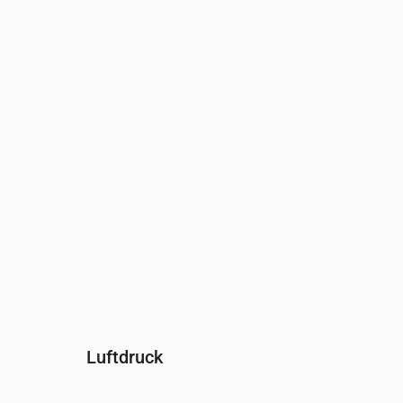
Uhrzeit
00:00
01:00
02:00
03:00
04:00
Feuchtigkeit
(%)
90
91
93
93
93
Luftdruck