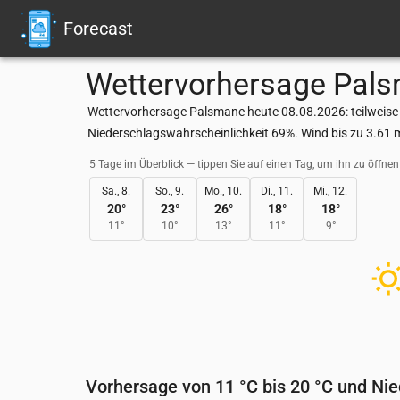
Forecast
Wettervorhersage
Pal
Wettervorhersage Palsmane heute 08.08.2026: teilweise 
Niederschlagswahrscheinlichkeit 69%. Wind bis zu 3.61 
5 Tage im Überblick — tippen Sie auf einen Tag, um ihn zu öffnen
Sa., 8.
So., 9.
Mo., 10.
Di., 11.
Mi., 12.
20
°
23
°
26
°
18
°
18
°
11
°
10
°
13
°
11
°
9
°
Vorhersage von 11 °C bis 20 °C und Ni