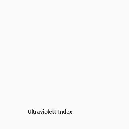
Uhrzeit
00:00
01:00
02:00
03:00
04:00
0
Druck
(mm Hg)
761
762
762
762
762
7
Ultraviolett-Index