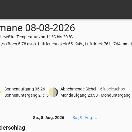
smane
08-08-2026
bewölkt, Temperatur von 11 °C bis 20 °C.
m/s (Böen 5.78 m/s). Luftfeuchtigkeit 55–94%, Luftdruck 761–764 mm Hg
Sonnenaufgang
05:26
Abnehmende Sichel
16% beleuchtet
Sonnenuntergang
21:15
Mondaufgang
23:33
·
Monduntergang
Sa., 8. Aug. 2026
So., 9. Aug.
→
ederschlag