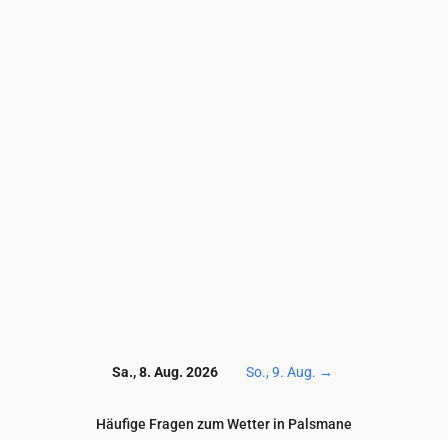
3.7
3.7
3.7
3.6
3.4
3
2.8
2.8
2.6
2.5
6.9
6.7
7.3
7.4
6.9
7.1
6.8
6.4
5.6
4.7
42
40
42
45
53
62
66
66
65
64
1.3
1.6
2.1
1.1
0.8
0.7
0.6
0.6
0.5
0.5
0.1
0.1
0.1
0.1
0.2
0.2
0.2
0.1
0.1
0.1
118
118
119
117
116
115
115
115
115
115
Sa., 8. Aug. 2026
So., 9. Aug.
→
Häufige Fragen zum Wetter in Palsmane