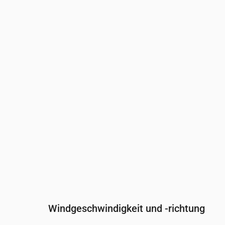
Uhrzeit
00:00
01:00
02:00
Bewölkung
(%)
33
36
34
Regenwahrscheinlichkeit
(%)
17
18
18
Windgeschwindigkeit und -richtung