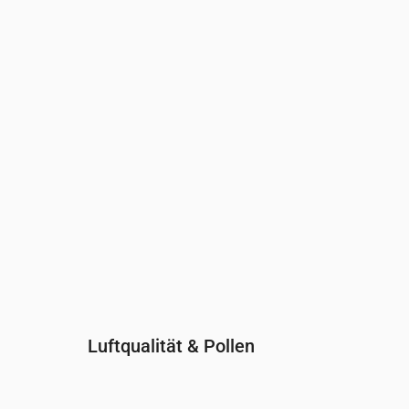
Uhrzeit
00:00
01:00
02:00
03:00
04:00
05:00
0
UV-Index
0
0
0
0
0
0
0
Luftqualität & Pollen
Uhrzeit
00:00
01:00
02:00
03:00
04:0