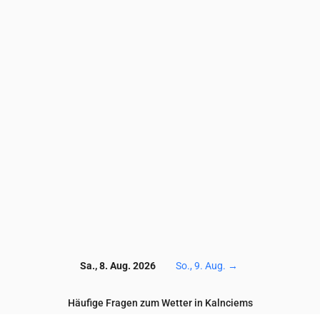
3.5
3.3
3.2
3.3
3.5
3.6
3.5
3.7
3.4
3.7
10.1
9.4
9.1
8.4
8.9
7.5
5.9
6.4
5.8
6.1
52
53
52
57
59
62
63
65
70
74
2.5
2.3
2.2
1.9
1.5
1.1
1.1
1
0.7
0.6
0.8
0.8
0.9
0.8
0.7
0.3
0.2
0.1
0.2
0.2
117
117
118
120
120
119
119
120
121
122
Sa., 8. Aug. 2026
So., 9. Aug.
→
Häufige Fragen zum Wetter in Kalnciems