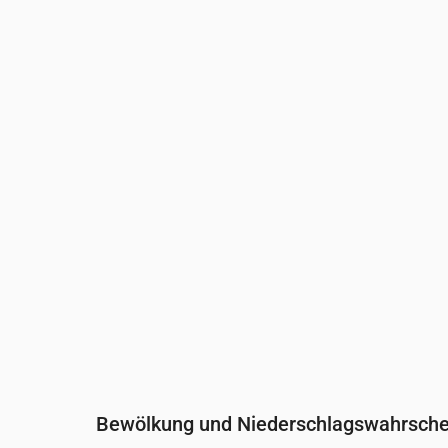
Uhrzeit
00:00
01:00
02:00
03:0
Temperatur
(°C)
14
13
12
11
Niederschlag
(mm/Std.)
0
0
0
0
Bewölkung und Niederschlagswahrschei