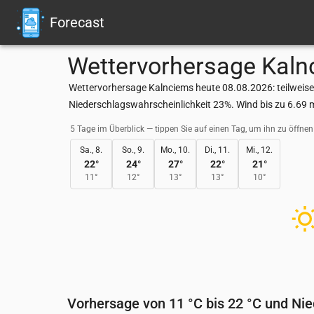
Forecast
Wettervorhersage
Kaln
Wettervorhersage Kalnciems heute 08.08.2026: teilweise 
Niederschlagswahrscheinlichkeit 23%. Wind bis zu 6.69 
5 Tage im Überblick — tippen Sie auf einen Tag, um ihn zu öffnen
Sa., 8.
So., 9.
Mo., 10.
Di., 11.
Mi., 12.
22
°
24
°
27
°
22
°
21
°
11
°
12
°
13
°
13
°
10
°
Vorhersage von 11 °C bis 22 °C und Ni