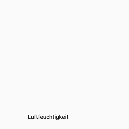
Uhrzeit
00:00
01:00
02:00
Wind
(m/s)
3
2.81
2.5
Windböe
(m/s)
5.5
5.42
5.22
Windrichtung
(°)
WSW 251°
WSW 245°
SW 235°
Luftfeuchtigkeit