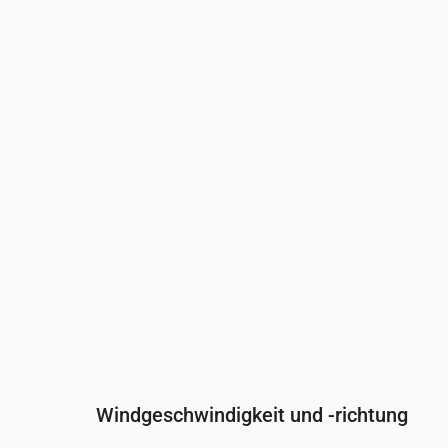
Uhrzeit
00:00
01:00
02:00
Bewölkung
(%)
38
45
35
Regenwahrscheinlichkeit
(%)
13
16
17
Windgeschwindigkeit und -richtung