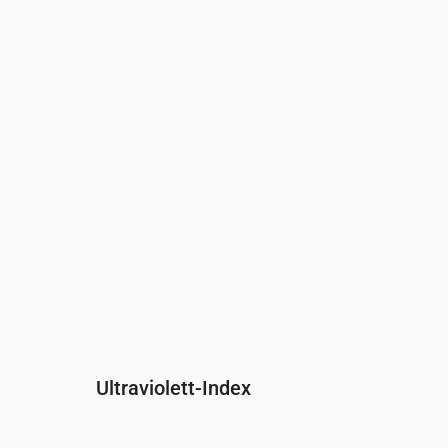
Uhrzeit
00:00
01:00
02:00
03:00
04:00
0
Druck
(mm Hg)
762
762
762
762
762
7
Ultraviolett-Index