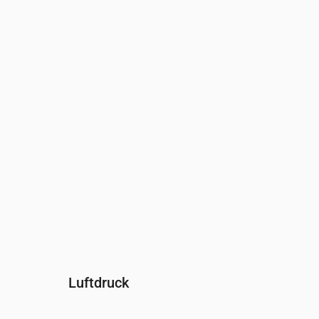
Uhrzeit
00:00
01:00
02:00
03:00
04:00
Feuchtigkeit
(%)
80
86
91
93
94
Luftdruck