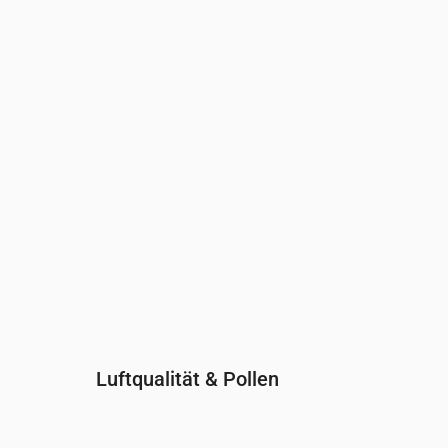
Uhrzeit
00:00
01:00
02:00
03:00
04:00
05:00
0
UV-Index
0
0
0
0
0
0
0
Luftqualität & Pollen
Uhrzeit
00:00
01:00
02:00
03:00
04:0