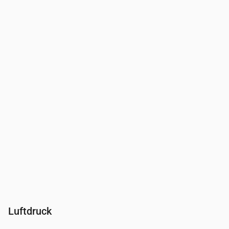
Uhrzeit
00:00
01:00
02:00
03:00
04:00
05:00
06:0
Feuchtigkeit
(%)
93
92
92
94
95
96
96
Luftdruck