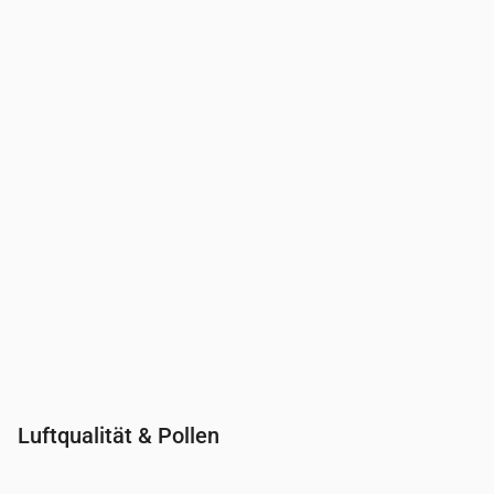
Uhrzeit
00:00
01:00
02:00
03:00
04:00
05:00
06:00
07:00
UV-Index
0
0
0
0
0
0
0
0.3
Luftqualität & Pollen