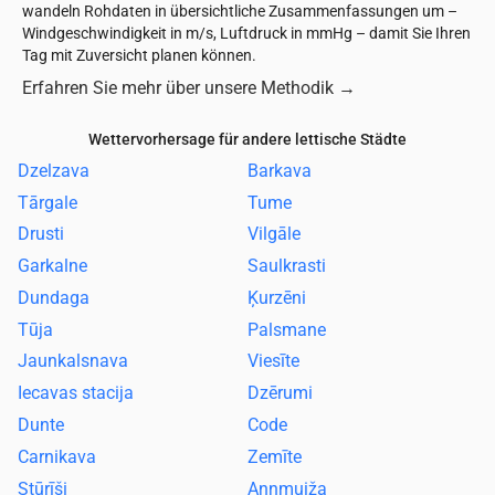
wandeln Rohdaten in übersichtliche Zusammenfassungen um –
Windgeschwindigkeit in m/s, Luftdruck in mmHg – damit Sie Ihren
Tag mit Zuversicht planen können.
Erfahren Sie mehr über unsere Methodik
→
Wettervorhersage für andere lettische Städte
Dzelzava
Barkava
Tārgale
Tume
Drusti
Vilgāle
Garkalne
Saulkrasti
Dundaga
Ķurzēni
Tūja
Palsmane
Jaunkalsnava
Viesīte
Iecavas stacija
Dzērumi
Dunte
Code
Carnikava
Zemīte
Stūrīši
Annmuiža