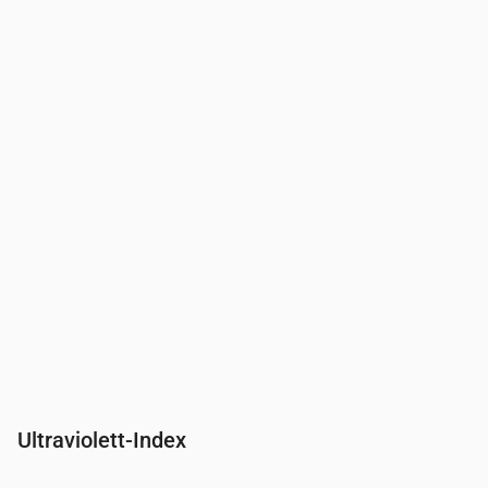
Uhrzeit
00:00
01:00
02:00
03:00
04:00
05:00
06:00
Druck
(mm Hg)
764
765
765
766
766
766
766
Ultraviolett-Index