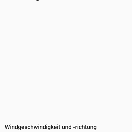
Uhrzeit
00:00
01:00
02:00
03:00
04:0
Bewölkung
(%)
10
5
4
0
4
Regenwahrscheinlichkeit
(%)
15
14
14
15
20
Windgeschwindigkeit und -richtung