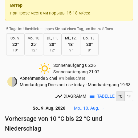
Ветер
при грозе местами порывы 15-18 м/сек
5 Tage im Überblick — tippen Sie auf einen Tag, um ihn zu öffnen
So., 9.
Mo., 10.
Di., 11.
Mi., 12.
Do., 13.
22
°
25
°
20
°
18
°
20
°
10
°
12
°
12
°
9
°
8
°
Sonnenaufgang
05:26
Sonnenuntergang
21:02
Abnehmende Sichel
9% beleuchtet
Mondaufgang
Does not rise today
·
Monduntergang
19:33
DIAGRAMM
TABELLE
°C
°F
So., 9. Aug. 2026
Mo., 10. Aug.
→
Vorhersage von 10 °C bis 22 °C und
Niederschlag