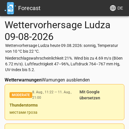
Forecast
DE
Wettervorhersage
Ludza
09-08-2026
Wettervorhersage Ludza heute 09.08.2026: sonnig, Temperatur
von 10 °C bis 22 °C.
Niederschlagswahrscheinlichkeit 21%. Wind bis zu 4.69 m/s (Böen
6.72 m/s). Luftfeuchtigkeit 47–96%, Luftdruck 764–767 mm Hg,
UV-Index bis 5.2.
Wetterwarnungen
Warnungen ausblenden
Mit Google
8. Aug., 11:22
—
11. Aug.,
MODERATE
21:00
übersetzen
Thunderstorms
местами гроза