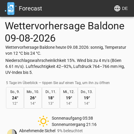
Forecast
DE
Wettervorhersage
Baldone
09-08-2026
Wettervorhersage Baldone heute 09.08.2026: sonnig, Temperatur
von 12 °C bis 24 °C.
Niederschlagswahrscheinlichkeit 15%. Wind bis zu 4 m/s (Böen
6.61 m/s). Luftfeuchtigkeit 42–92%, Luftdruck 764–766 mm Hg,
UV-Index bis 5.
5 Tage im Überblick — tippen Sie auf einen Tag, um ihn zu öffnen
So., 9.
Mo., 10.
Di., 11.
Mi., 12.
Do., 13.
24
°
26
°
18
°
19
°
19
°
12
°
14
°
13
°
14
°
14
°
Sonnenaufgang
05:38
Sonnenuntergang
21:16
Abnehmende Sichel
9% beleuchtet