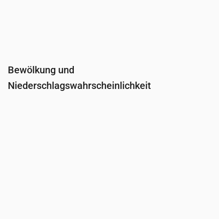
Bewölkung und
Niederschlagswahrscheinlichkeit
Uhrzeit
00:00
01:00
02:00
03:00
04:0
Bewölkung
(%)
2
2
4
5
8
Regenwahrscheinlichkeit
(%)
9
10
12
13
14