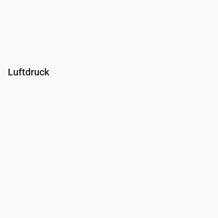
Luftdruck
Uhrzeit
00:00
01:00
02:00
03:00
04:00
05:00
06:00
Druck
(mm Hg)
765
765
766
766
766
766
766