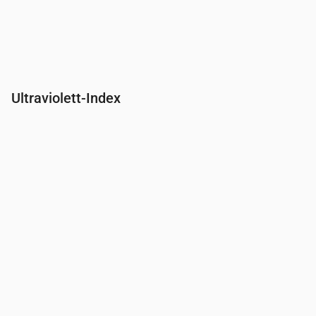
Ultraviolett-Index
Uhrzeit
00:00
01:00
02:00
03:00
04:00
05:00
06:00
07:00
UV-Index
0
0
0
0
0
0
0
0.2