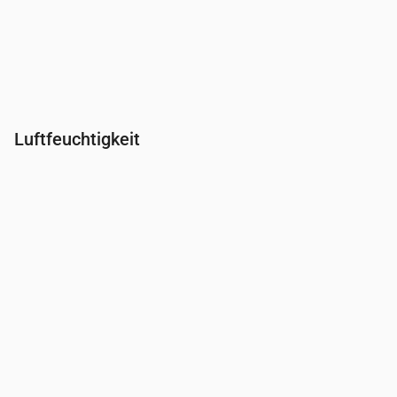
Luftfeuchtigkeit
Uhrzeit
00:00
01:00
02:00
03:00
04:00
05:00
06:0
Feuchtigkeit
(%)
78
82
86
89
91
92
92