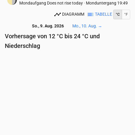
Mondaufgang
Does not rise today
·
Monduntergang
19:49
DIAGRAMM
TABELLE
°C
°F
So., 9. Aug. 2026
Mo., 10. Aug.
→
Vorhersage von 12 °C bis 24 °C und
Niederschlag
Uhrzeit
00:00
01:00
02:00
03:00
04:00
05:
Temperatur
(°C)
14
13
13
12
12
12
Niederschlag
(mm/Std.)
0
0
0
0
0
0