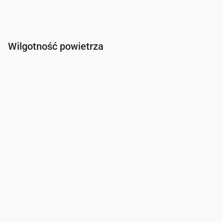
Wilgotność powietrza
Czas
00:00
01:00
02:00
03:00
04:00
05:00
06:00
Wilgotność
(%)
88
91
91
92
93
91
85