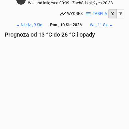
Wschód księżyca
00:39
·
Zachód księżyca
20:33
WYKRES
TABELA
°C
°F
←
Niedz., 9 Sie
Pon., 10 Sie 2026
Wt., 11 Sie
→
Prognoza od 13 °C do 26 °C i opady
Czas
00:00
01:00
02:00
03:00
04:00
05:00
06
Temperatura
(°C)
14
13
13
13
13
13
14
Opady
(mm/godz.)
0
0
0
0
0
0
0