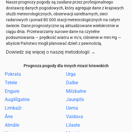
Nasze prognozy pogody są zasilane przez profesjonalnego
dostawcę danych pogodowych, który agreguje dane z krajowych
służb meteorologicznych, obserwacji satelitarnych, sieci
radarowych i ponad 80 000 stacji meteorologicznych na całym
świecie. Dane prognostyczne są aktualizowane wielokrotnie w
ciągu dnia. Przetwarzamy surowe dane na czytelne
podsumowania — prędkość wiatru w m/s, ciśnienie w mm Hg —
abyście Państwo mogli planować dzień z pewnością.
Dowiedz się więcej o naszej metodologii
→
Prognoza pogody dla innych miast łotewskich
Pokrata
Urga
Tetele
Dalbe
Engure
Milzkalne
Augšlīgatne
Jaunpils
Limbaži
Usma
Āne
Vaidava
Almāle
Lilaste