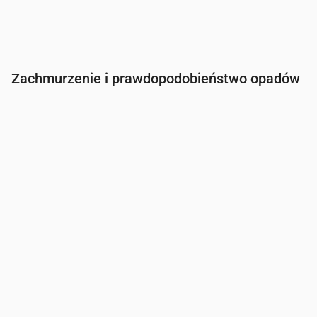
Zachmurzenie i prawdopodobieństwo opadów
Czas
00:00
01:00
02:00
03:00
04:00
05:00
Zachmurzenie
(%)
12
11
1
19
87
96
Szansa na deszcz
(%)
13
15
14
16
28
29