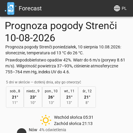
Forecast
PL
Prognoza pogody
Strenči
10-08-2026
Prognoza pogody Strenči poniedziałek, 10 sierpnia 10.08.2026:
słonecznie, temperatura od 13 °C do 26 °C.
Prawdopodobieństwo opadów 42%. Wiatr do 6 m/s (porywy 8.61
m/s). Wilgotność powietrza 37–93%, ciśnienie atmosferyczne
755–764 mm Hg, indeks UV do 4.6.
5 dni w skrócie — dotknij dnia, aby go otworzyć
sob., 8
niedz., 9
pon., 10
wt., 11
śr., 12
21
°
23
°
26
°
21
°
21
°
11
°
10
°
13
°
13
°
8
°
Wschód słońca
05:31
Zachód słońca
21:13
Nów
4% oświetlenia