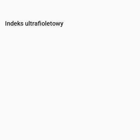
Indeks ultrafioletowy
Czas
00:00
01:00
02:00
03:00
04:00
05:00
06:00
07:0
Indeks UV
0
0
0
0
0
0
0
0.3