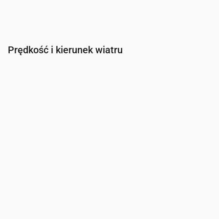
Prędkość i kierunek wiatru
Czas
00:00
01:00
02:00
03:00
Wiatr
(m/s)
1.5
1.81
2.39
2.39
Porywy wiatru
(m/s)
3.14
3.78
5.03
5.03
Kierunek wiatru
(°)
SSW 195°
SSW 207°
SSW 200°
SSW 19